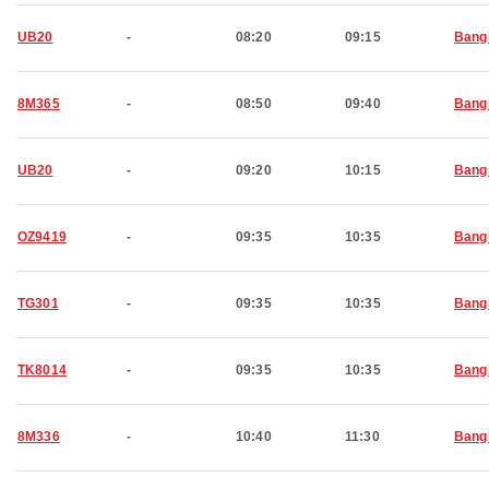
UB20
-
08:20
09:15
Bang
8M365
-
08:50
09:40
Bang
UB20
-
09:20
10:15
Bang
OZ9419
-
09:35
10:35
Bang
TG301
-
09:35
10:35
Bang
TK8014
-
09:35
10:35
Bang
8M336
-
10:40
11:30
Bang