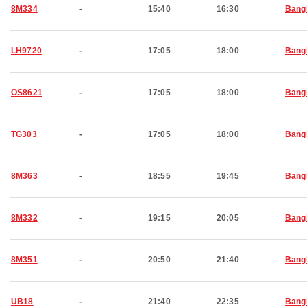
8M334
-
15:40
16:30
Bang
LH9720
-
17:05
18:00
Bang
OS8621
-
17:05
18:00
Bang
TG303
-
17:05
18:00
Bang
8M363
-
18:55
19:45
Bang
8M332
-
19:15
20:05
Bang
8M351
-
20:50
21:40
Bang
UB18
-
21:40
22:35
Bang