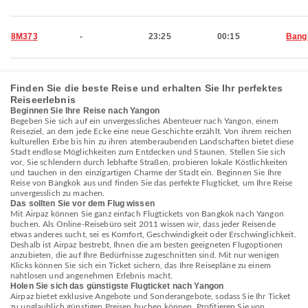
8M373
-
23:25
00:15
Bang
Finden Sie die beste Reise und erhalten Sie Ihr perfektes
Reiseerlebnis
Beginnen Sie Ihre Reise nach Yangon
Begeben Sie sich auf ein unvergessliches Abenteuer nach Yangon, einem
Reiseziel, an dem jede Ecke eine neue Geschichte erzählt. Von ihrem reichen
kulturellen Erbe bis hin zu ihren atemberaubenden Landschaften bietet diese
Stadt endlose Möglichkeiten zum Entdecken und Staunen. Stellen Sie sich
vor, Sie schlendern durch lebhafte Straßen, probieren lokale Köstlichkeiten
und tauchen in den einzigartigen Charme der Stadt ein. Beginnen Sie Ihre
Reise von Bangkok aus und finden Sie das perfekte Flugticket, um Ihre Reise
unvergesslich zu machen.
Das sollten Sie vor dem Flug wissen
Mit Airpaz können Sie ganz einfach Flugtickets von Bangkok nach Yangon
buchen. Als Online-Reisebüro seit 2011 wissen wir, dass jeder Reisende
etwas anderes sucht, sei es Komfort, Geschwindigkeit oder Erschwinglichkeit.
Deshalb ist Airpaz bestrebt, Ihnen die am besten geeigneten Flugoptionen
anzubieten, die auf Ihre Bedürfnisse zugeschnitten sind. Mit nur wenigen
Klicks können Sie sich ein Ticket sichern, das Ihre Reisepläne zu einem
nahtlosen und angenehmen Erlebnis macht.
Holen Sie sich das günstigste Flugticket nach Yangon
Airpaz bietet exklusive Angebote und Sonderangebote, sodass Sie Ihr Ticket
zu unglaublich günstigen Preisen buchen können. Profitieren Sie von