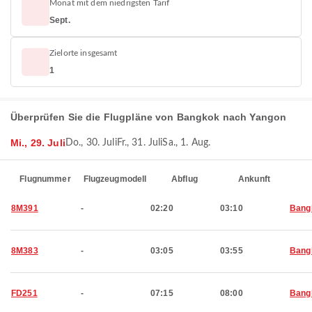
Monat mit dem niedrigsten Tarif
Sept.
Zielorte insgesamt
1
Überprüfen Sie die Flugpläne von Bangkok nach Yangon
Mi., 29. Juli
Do., 30. Juli
Fr., 31. Juli
Sa., 1. Aug.
Flugnummer
Flugzeugmodell
Abflug
Ankunft
8M391
-
02:20
03:10
Bang
8M383
-
03:05
03:55
Bang
FD251
-
07:15
08:00
Bang