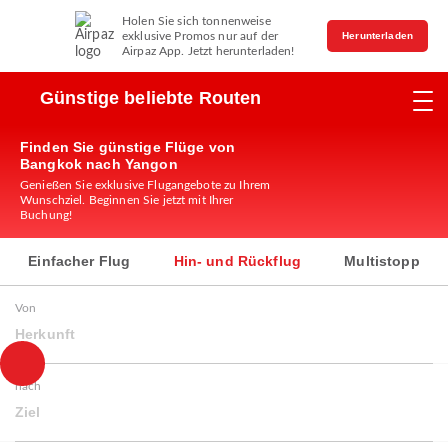
Holen Sie sich tonnenweise
exklusive Promos nur auf der
Herunterladen
Airpaz App. Jetzt herunterladen!
Günstige beliebte Routen
Finden Sie günstige Flüge von
Bangkok nach Yangon
Genießen Sie exklusive Flugangebote zu Ihrem
Wunschziel. Beginnen Sie jetzt mit Ihrer
Buchung!
Einfacher Flug
Hin- und Rückflug
Multistopp
Von
Herkunft
nach
Ziel