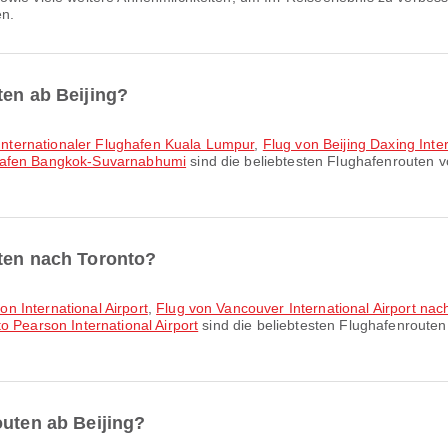
en.
ten ab Beijing?
h Internationaler Flughafen Kuala Lumpur
,
Flug von Beijing Daxing Inte
ghafen Bangkok-Suvarnabhumi
sind die beliebtesten Flughafenrouten 
uten nach Toronto?
n International Airport
,
Flug von Vancouver International Airport nach
o Pearson International Airport
sind die beliebtesten Flughafenroute
outen ab Beijing?