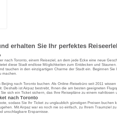
nd erhalten Sie Ihr perfektes Reiseerl
o
er nach Toronto, einem Reiseziel, an dem jede Ecke eine neue Geschic
etet diese Stadt endlose Möglichkeiten zum Entdecken und Staunen. S
 und tauchen in den einzigartigen Charme der Stadt ein. Beginnen Sie 
zu machen.
n Beijing nach Toronto buchen. Als Online-Reisebüro seit 2011 wissen
t. Deshalb ist Airpaz bestrebt, Ihnen die am besten geeigneten Flugo
n Sie sich ein Ticket sichern, das Ihre Reisepläne zu einem nahtlose
cket nach Toronto
te, sodass Sie Ihr Ticket zu unglaublich günstigen Preisen buchen k
gehen. Mit Airpaz war es noch nie so einfach, zu Ihrem Traumziel zu 
nd unschlagbare Ersparnisse.