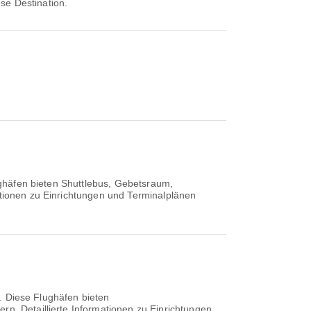
ese Destination.
ughäfen bieten Shuttlebus, Gebetsraum,
ationen zu Einrichtungen und Terminalplänen
o. Diese Flughäfen bieten
rn. Detaillierte Informationen zu Einrichtungen