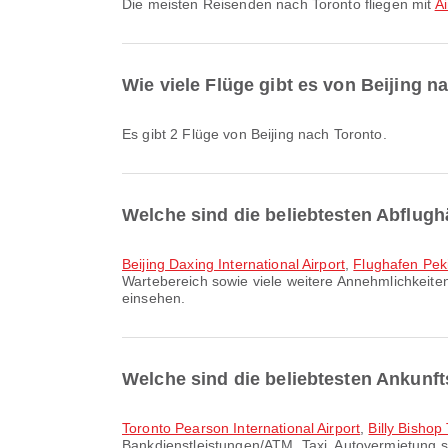
Die meisten Reisenden nach Toronto fliegen mit
A
Wie viele Flüge gibt es von Beijing 
Es gibt 2 Flüge von Beijing nach Toronto.
Welche sind die beliebtesten Abflugh
Beijing Daxing International Airport
,
Flughafen Pek
Wartebereich sowie viele weitere Annehmlichkeiten
einsehen.
Welche sind die beliebtesten Ankunft
Toronto Pearson International Airport
,
Billy Bishop 
Bankdienstleistungen/ATM, Taxi, Autovermietung so