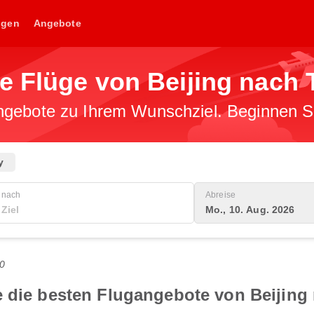
ngen
Angebote
e Flüge von Beijing nach 
gebote zu Ihrem Wunschziel. Beginnen Sie
y
nach
Abreise
Mo., 10. Aug. 2026
0
e die besten Flugangebote von Beijing