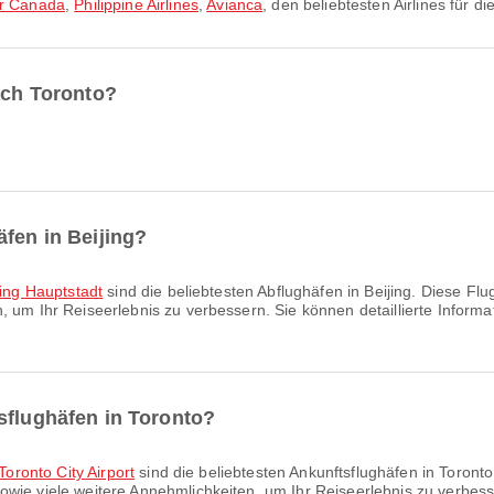
ir Canada
,
Philippine Airlines
,
Avianca
, den beliebtesten Airlines für di
nach Toronto?
äfen in Beijing?
ing Hauptstadt
sind die beliebtesten Abflughäfen in Beijing. Diese Fl
, um Ihr Reiseerlebnis zu verbessern. Sie können detaillierte Inform
sflughäfen in Toronto?
Toronto City Airport
sind die beliebtesten Ankunftsflughäfen in Toront
wie viele weitere Annehmlichkeiten, um Ihr Reiseerlebnis zu verbesse