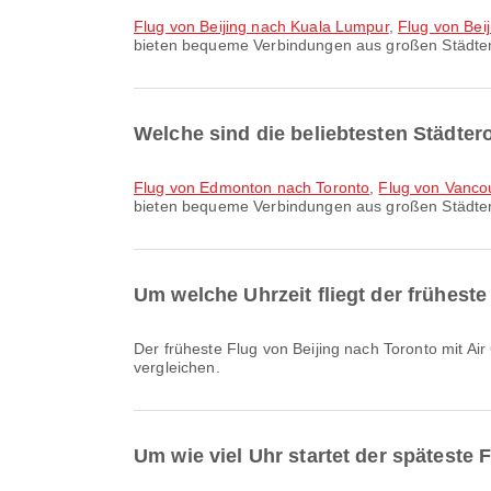
Flug von Beijing nach Kuala Lumpur
,
Flug von Bei
bieten bequeme Verbindungen aus großen Städte
Welche sind die beliebtesten Städte
Flug von Edmonton nach Toronto
,
Flug von Vanco
bieten bequeme Verbindungen aus großen Städte
Um welche Uhrzeit fliegt der früheste
Der früheste Flug von Beijing nach Toronto mit Air China startet um 12:30. Sie können diesen Flugplan einsehen und weitere verfügbare Flugoptionen auf Airpaz
vergleichen.
Um wie viel Uhr startet der späteste 