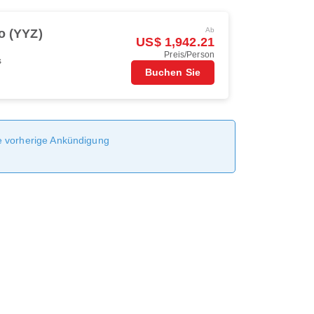
Ab
o (YYZ)
US$ 1,942.21
Preis/Person
s
Buchen Sie
ne vorherige Ankündigung