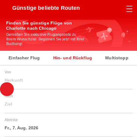
Günstige beliebte Routen
Finden Sie günstige Flüge von
Charlotte nach Chicago
Genießen Sie exklusive Flugangebote zu
Ihrem Wunschziel. Beginnen Sie jetzt mit Ihrer
Buchung!
Einfacher Flug
Hin- und Rückflug
Multistopp
Von
Herkunft
nach
Ziel
Abreise
Fr., 7. Aug. 2026