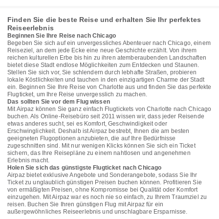
Finden Sie die beste Reise und erhalten Sie Ihr perfektes
Reiseerlebnis
Beginnen Sie Ihre Reise nach Chicago
Begeben Sie sich auf ein unvergessliches Abenteuer nach Chicago, einem
Reiseziel, an dem jede Ecke eine neue Geschichte erzählt. Von ihrem
reichen kulturellen Erbe bis hin zu ihren atemberaubenden Landschaften
bietet diese Stadt endlose Möglichkeiten zum Entdecken und Staunen.
Stellen Sie sich vor, Sie schlendern durch lebhafte Straßen, probieren
lokale Köstlichkeiten und tauchen in den einzigartigen Charme der Stadt
ein. Beginnen Sie Ihre Reise von Charlotte aus und finden Sie das perfekte
Flugticket, um Ihre Reise unvergesslich zu machen.
Das sollten Sie vor dem Flug wissen
Mit Airpaz können Sie ganz einfach Flugtickets von Charlotte nach Chicago
buchen. Als Online-Reisebüro seit 2011 wissen wir, dass jeder Reisende
etwas anderes sucht, sei es Komfort, Geschwindigkeit oder
Erschwinglichkeit. Deshalb ist Airpaz bestrebt, Ihnen die am besten
geeigneten Flugoptionen anzubieten, die auf Ihre Bedürfnisse
zugeschnitten sind. Mit nur wenigen Klicks können Sie sich ein Ticket
sichern, das Ihre Reisepläne zu einem nahtlosen und angenehmen
Erlebnis macht.
Holen Sie sich das günstigste Flugticket nach Chicago
Airpaz bietet exklusive Angebote und Sonderangebote, sodass Sie Ihr
Ticket zu unglaublich günstigen Preisen buchen können. Profitieren Sie
von ermäßigten Preisen, ohne Kompromisse bei Qualität oder Komfort
einzugehen. Mit Airpaz war es noch nie so einfach, zu Ihrem Traumziel zu
reisen. Buchen Sie Ihren günstigen Flug mit Airpaz für ein
außergewöhnliches Reiseerlebnis und unschlagbare Ersparnisse.