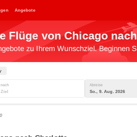
ngen
Angebote
ge Flüge von Chicago nach
gebote zu Ihrem Wunschziel. Beginnen Sie
y
nach
Abreise
So., 9. Aug. 2026
0