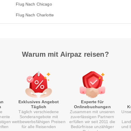
Flug Nach Chicago
Flug Nach Charlotte
Warum mit Airpaz reisen?
an
Exklusives Angebot
Experte für
n
Täglich
Onlinebuchungen
K
re
Täglich verschiedene
Zusammen mit unseren
Unse
mente
Sonderangebote mit
zuverlässigen Partnern
stigen
wettbewerbsfähigen Preisen
erfüllen wir seit 2011 die
Land
nften
für alle Reisenden
Bedürfnisse unzähliger
und b