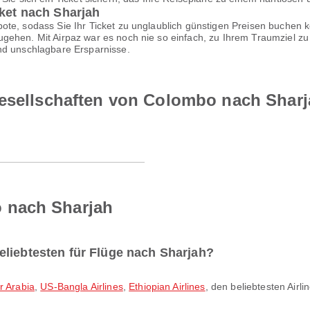
cket nach Sharjah
te, sodass Sie Ihr Ticket zu unglaublich günstigen Preisen buchen k
gehen. Mit Airpaz war es noch nie so einfach, zu Ihrem Traumziel zu 
nd unschlagbare Ersparnisse.
gesellschaften von Colombo nach Shar
 nach Sharjah
eliebtesten für Flüge nach Sharjah?
ir Arabia
,
US-Bangla Airlines
,
Ethiopian Airlines
, den beliebtesten Airli