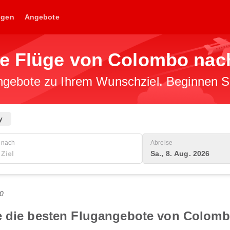
ngen
Angebote
ge Flüge von Colombo nac
gebote zu Ihrem Wunschziel. Beginnen Sie
y
nach
Abreise
Sa., 8. Aug. 2026
0
e die besten Flugangebote von Colomb