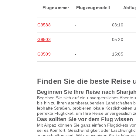
Flugnummer
Flugzeugmodell
Abflu
G9588
-
03:10
G9503
-
05:20
G9509
-
15:05
Finden Sie die beste Reise u
Beginnen Sie Ihre Reise nach Sharja
Begeben Sie sich auf ein unvergessliches Abenteu
bis hin zu ihren atemberaubenden Landschaften bi
lebhafte Straßen, probieren lokale Köstlichkeiten
perfekte Flugticket, um Ihre Reise unvergesslich 
Das sollten Sie vor dem Flug wissen
Mit Airpaz können Sie ganz einfach Flugtickets v
sei es Komfort, Geschwindigkeit oder Erschwinglic
zugeschnitten sind. Mit nur wenigen Klicks könne