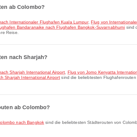
uten ab Colombo?
 nach Internationaler Flughafen Kuala Lumpur
,
Flug von International
 Flughafen Bandaranaike nach Flughafen Bangkok-Suvarnabhumi
sind 
re Reise.
uten nach Sharjah?
ach Sharjah International Airport
,
Flug von Jomo Kenyatta Internationa
h Sharjah International Airport
sind die beliebtesten Flughafenroute
routen ab Colombo?
Colombo nach Bangkok
sind die beliebtesten Städterouten von Colo