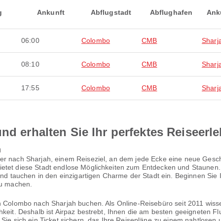
g
Ankunft
Abflugstadt
Abflughafen
Ank
06:00
Colombo
CMB
Sharj
08:10
Colombo
CMB
Sharj
17:55
Colombo
CMB
Sharj
nd erhalten Sie Ihr perfektes Reiseerl
h
er nach Sharjah, einem Reiseziel, an dem jede Ecke eine neue Geschi
etet diese Stadt endlose Möglichkeiten zum Entdecken und Staunen. S
 und tauchen in den einzigartigen Charme der Stadt ein. Beginnen Si
zu machen.
on Colombo nach Sharjah buchen. Als Online-Reisebüro seit 2011 wiss
hkeit. Deshalb ist Airpaz bestrebt, Ihnen die am besten geeigneten Fl
n Sie sich ein Ticket sichern, das Ihre Reisepläne zu einem nahtlose