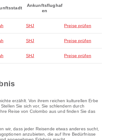
Ankunftsflughaf
unftsstadt
en
ah
SHJ
Preise prüfen
ah
SHJ
Preise prüfen
ah
SHJ
Preise prüfen
ebnis
chte erzählt. Von ihrem reichen kulturellen Erbe
tellen Sie sich vor, Sie schlendern durch
e Ihre Reise von Colombo aus und finden Sie das
en wir, dass jeder Reisende etwas anderes sucht,
ugoptionen anzubieten, die auf Ihre Bedürfnisse
n und angenehmen Erlebnis macht.