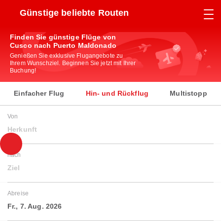
Günstige beliebte Routen
Finden Sie günstige Flüge von
Cusco nach Puerto Maldonado
Genießen Sie exklusive Flugangebote zu
Ihrem Wunschziel. Beginnen Sie jetzt mit Ihrer
Buchung!
Einfacher Flug
Hin- und Rückflug
Multistopp
Von
Herkunft
nach
Ziel
Abreise
Fr., 7. Aug. 2026