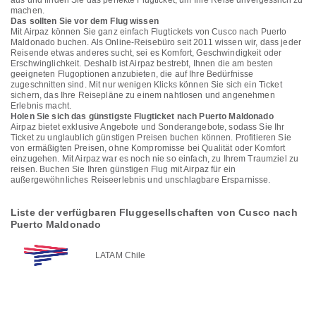
aus und finden Sie das perfekte Flugticket, um Ihre Reise unvergesslich zu
machen.
Das sollten Sie vor dem Flug wissen
Mit Airpaz können Sie ganz einfach Flugtickets von Cusco nach Puerto
Maldonado buchen. Als Online-Reisebüro seit 2011 wissen wir, dass jeder
Reisende etwas anderes sucht, sei es Komfort, Geschwindigkeit oder
Erschwinglichkeit. Deshalb ist Airpaz bestrebt, Ihnen die am besten
geeigneten Flugoptionen anzubieten, die auf Ihre Bedürfnisse
zugeschnitten sind. Mit nur wenigen Klicks können Sie sich ein Ticket
sichern, das Ihre Reisepläne zu einem nahtlosen und angenehmen
Erlebnis macht.
Holen Sie sich das günstigste Flugticket nach Puerto Maldonado
Airpaz bietet exklusive Angebote und Sonderangebote, sodass Sie Ihr
Ticket zu unglaublich günstigen Preisen buchen können. Profitieren Sie
von ermäßigten Preisen, ohne Kompromisse bei Qualität oder Komfort
einzugehen. Mit Airpaz war es noch nie so einfach, zu Ihrem Traumziel zu
reisen. Buchen Sie Ihren günstigen Flug mit Airpaz für ein
außergewöhnliches Reiseerlebnis und unschlagbare Ersparnisse.
Liste der verfügbaren Fluggesellschaften von Cusco nach
Puerto Maldonado
LATAM Chile