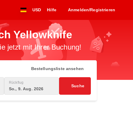
USD
Hilfe
Anmelden/Registrieren
ch Yellowknife
 jetzt mit Ihrer Buchung!
Bestellungsliste ansehen
Rückflug
Suche
So., 9. Aug. 2026