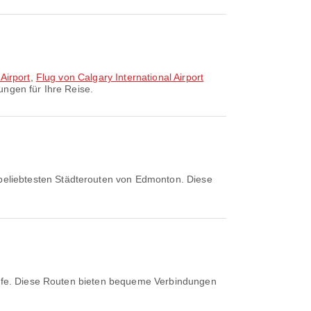
Airport
,
Flug von Calgary International Airport
ngen für Ihre Reise.
beliebtesten Städterouten von Edmonton. Diese
nife. Diese Routen bieten bequeme Verbindungen