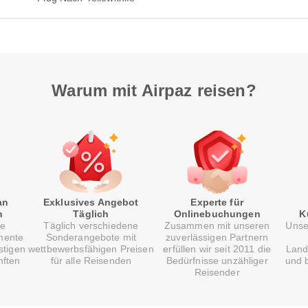
Warum mit Airpaz reisen?
an
Exklusives Angebot
Experte für
n
Täglich
Onlinebuchungen
K
re
Täglich verschiedene
Zusammen mit unseren
Unse
mente
Sonderangebote mit
zuverlässigen Partnern
stigen
wettbewerbsfähigen Preisen
erfüllen wir seit 2011 die
Land
nften
für alle Reisenden
Bedürfnisse unzähliger
und b
Reisender