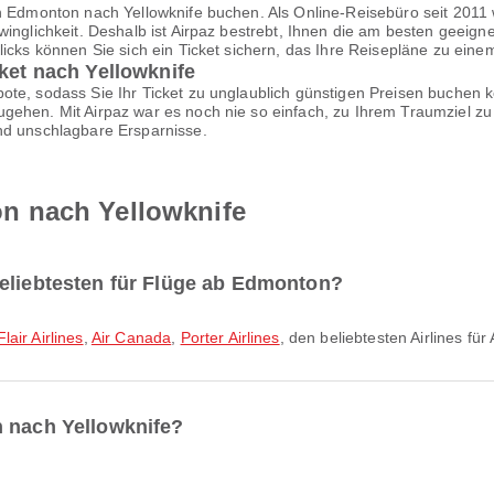
on Edmonton nach Yellowknife buchen. Als Online-Reisebüro seit 2011
inglichkeit. Deshalb ist Airpaz bestrebt, Ihnen die am besten geeign
Klicks können Sie sich ein Ticket sichern, das Ihre Reisepläne zu ei
cket nach Yellowknife
te, sodass Sie Ihr Ticket zu unglaublich günstigen Preisen buchen k
gehen. Mit Airpaz war es noch nie so einfach, zu Ihrem Traumziel zu 
nd unschlagbare Ersparnisse.
n nach Yellowknife
beliebtesten für Flüge ab Edmonton?
Flair Airlines
,
Air Canada
,
Porter Airlines
, den beliebtesten Airlines für
n nach Yellowknife?