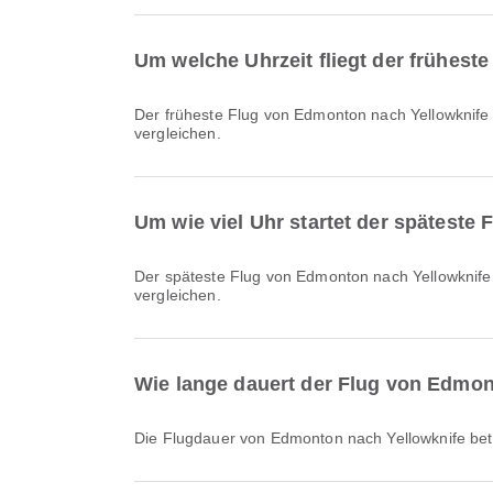
Um welche Uhrzeit fliegt der frühest
Der früheste Flug von Edmonton nach Yellowknife mit Air Canada startet um 20:15. Sie können diesen Flugplan einsehen und weitere verfügbare Flugoptionen auf Airpaz
vergleichen.
Um wie viel Uhr startet der späteste
Der späteste Flug von Edmonton nach Yellowknife mit Air Canada startet um 20:15. Sie können diesen Flugplan einsehen und weitere verfügbare Flugoptionen auf Airpaz
vergleichen.
Wie lange dauert der Flug von Edmon
Die Flugdauer von Edmonton nach Yellowknife bet