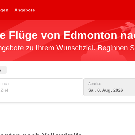
ngen
Angebote
ge Flüge von Edmonton na
gebote zu Ihrem Wunschziel. Beginnen Sie
y
nach
Abreise
Sa., 8. Aug. 2026