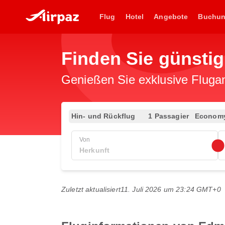
Flug
Hotel
Angebote
Buchu
Finden Sie günsti
Genießen Sie exklusive Flugan
Hin- und Rückflug
1 Passagier
Econom
Von
Zuletzt aktualisiert
11. Juli 2026 um 23:24 GMT+0