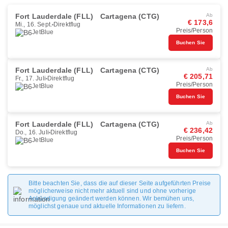
Fort Lauderdale (FLL)
Cartagena (CTG)
Ab
€ 173,6
Mi., 16. Sept.
Direktflug
Preis/Person
JetBlue
Buchen Sie
Fort Lauderdale (FLL)
Cartagena (CTG)
Ab
€ 205,71
Fr., 17. Juli
Direktflug
Preis/Person
JetBlue
Buchen Sie
Fort Lauderdale (FLL)
Cartagena (CTG)
Ab
€ 236,42
Do., 16. Juli
Direktflug
Preis/Person
JetBlue
Buchen Sie
Bitte beachten Sie, dass die auf dieser Seite aufgeführten Preise
möglicherweise nicht mehr aktuell sind und ohne vorherige
Ankündigung geändert werden können. Wir bemühen uns,
möglichst genaue und aktuelle Informationen zu liefern.