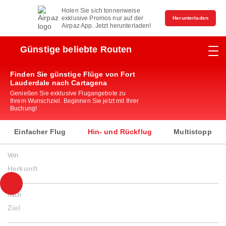
Holen Sie sich tonnenweise
exklusive Promos nur auf der
Herunterladen
Airpaz App. Jetzt herunterladen!
Günstige beliebte Routen
Finden Sie günstige Flüge von Fort
Lauderdale nach Cartagena
Genießen Sie exklusive Flugangebote zu
Ihrem Wunschziel. Beginnen Sie jetzt mit Ihrer
Buchung!
Einfacher Flug
Hin- und Rückflug
Multistopp
Von
Herkunft
nach
Ziel