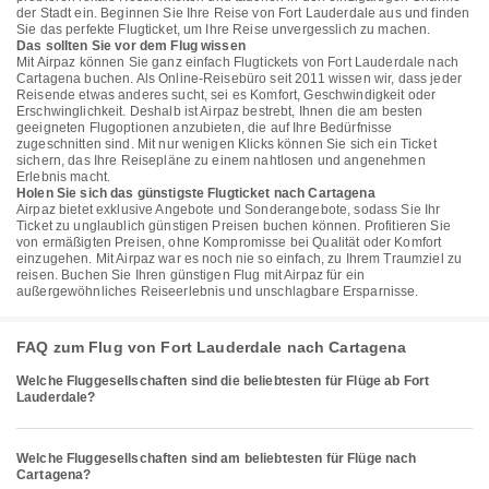
der Stadt ein. Beginnen Sie Ihre Reise von Fort Lauderdale aus und finden
Sie das perfekte Flugticket, um Ihre Reise unvergesslich zu machen.
Das sollten Sie vor dem Flug wissen
Mit Airpaz können Sie ganz einfach Flugtickets von Fort Lauderdale nach
Cartagena buchen. Als Online-Reisebüro seit 2011 wissen wir, dass jeder
Reisende etwas anderes sucht, sei es Komfort, Geschwindigkeit oder
Erschwinglichkeit. Deshalb ist Airpaz bestrebt, Ihnen die am besten
geeigneten Flugoptionen anzubieten, die auf Ihre Bedürfnisse
zugeschnitten sind. Mit nur wenigen Klicks können Sie sich ein Ticket
sichern, das Ihre Reisepläne zu einem nahtlosen und angenehmen
Erlebnis macht.
Holen Sie sich das günstigste Flugticket nach Cartagena
Airpaz bietet exklusive Angebote und Sonderangebote, sodass Sie Ihr
Ticket zu unglaublich günstigen Preisen buchen können. Profitieren Sie
von ermäßigten Preisen, ohne Kompromisse bei Qualität oder Komfort
einzugehen. Mit Airpaz war es noch nie so einfach, zu Ihrem Traumziel zu
reisen. Buchen Sie Ihren günstigen Flug mit Airpaz für ein
außergewöhnliches Reiseerlebnis und unschlagbare Ersparnisse.
FAQ zum Flug von Fort Lauderdale nach Cartagena
Welche Fluggesellschaften sind die beliebtesten für Flüge ab Fort
Lauderdale?
Welche Fluggesellschaften sind am beliebtesten für Flüge nach
Cartagena?