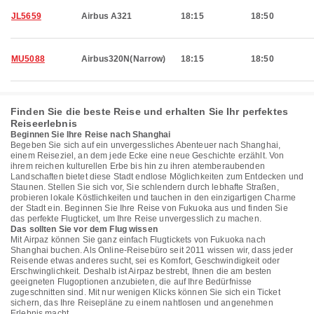
JL5659
Airbus A321
18:15
18:50
MU5088
Airbus320N(Narrow)
18:15
18:50
Finden Sie die beste Reise und erhalten Sie Ihr perfektes
Reiseerlebnis
Beginnen Sie Ihre Reise nach Shanghai
Begeben Sie sich auf ein unvergessliches Abenteuer nach Shanghai,
einem Reiseziel, an dem jede Ecke eine neue Geschichte erzählt. Von
ihrem reichen kulturellen Erbe bis hin zu ihren atemberaubenden
Landschaften bietet diese Stadt endlose Möglichkeiten zum Entdecken und
Staunen. Stellen Sie sich vor, Sie schlendern durch lebhafte Straßen,
probieren lokale Köstlichkeiten und tauchen in den einzigartigen Charme
der Stadt ein. Beginnen Sie Ihre Reise von Fukuoka aus und finden Sie
das perfekte Flugticket, um Ihre Reise unvergesslich zu machen.
Das sollten Sie vor dem Flug wissen
Mit Airpaz können Sie ganz einfach Flugtickets von Fukuoka nach
Shanghai buchen. Als Online-Reisebüro seit 2011 wissen wir, dass jeder
Reisende etwas anderes sucht, sei es Komfort, Geschwindigkeit oder
Erschwinglichkeit. Deshalb ist Airpaz bestrebt, Ihnen die am besten
geeigneten Flugoptionen anzubieten, die auf Ihre Bedürfnisse
zugeschnitten sind. Mit nur wenigen Klicks können Sie sich ein Ticket
sichern, das Ihre Reisepläne zu einem nahtlosen und angenehmen
Erlebnis macht.