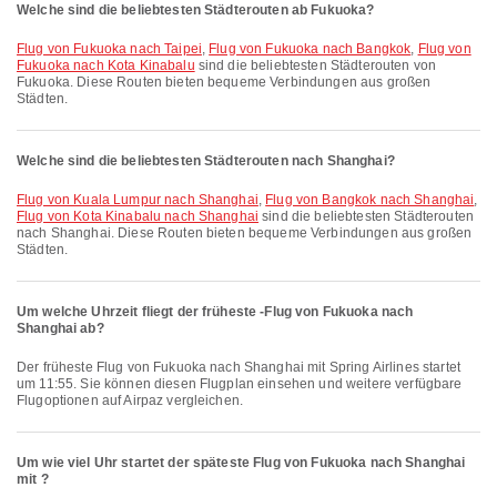
Welche sind die beliebtesten Städterouten ab Fukuoka?
Flug von Fukuoka nach Taipei
,
Flug von Fukuoka nach Bangkok
,
Flug von
Fukuoka nach Kota Kinabalu
sind die beliebtesten Städterouten von
Fukuoka. Diese Routen bieten bequeme Verbindungen aus großen
Städten.
Welche sind die beliebtesten Städterouten nach Shanghai?
Flug von Kuala Lumpur nach Shanghai
,
Flug von Bangkok nach Shanghai
,
Flug von Kota Kinabalu nach Shanghai
sind die beliebtesten Städterouten
nach Shanghai. Diese Routen bieten bequeme Verbindungen aus großen
Städten.
Um welche Uhrzeit fliegt der früheste -Flug von Fukuoka nach
Shanghai ab?
Der früheste Flug von Fukuoka nach Shanghai mit Spring Airlines startet
um 11:55. Sie können diesen Flugplan einsehen und weitere verfügbare
Flugoptionen auf Airpaz vergleichen.
Um wie viel Uhr startet der späteste Flug von Fukuoka nach Shanghai
mit ?