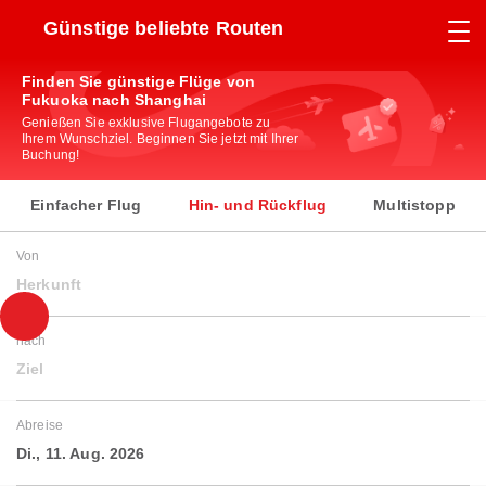
Günstige beliebte Routen
Finden Sie günstige Flüge von
Fukuoka nach Shanghai
Genießen Sie exklusive Flugangebote zu
Ihrem Wunschziel. Beginnen Sie jetzt mit Ihrer
Buchung!
Einfacher Flug
Hin- und Rückflug
Multistopp
Von
Herkunft
nach
Ziel
Abreise
Di., 11. Aug. 2026