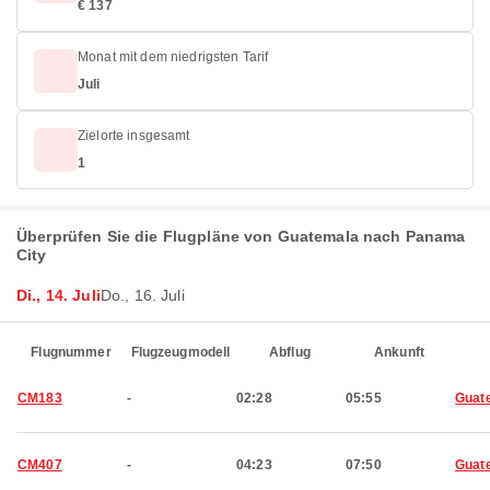
€ 137
Monat mit dem niedrigsten Tarif
Juli
Zielorte insgesamt
1
Überprüfen Sie die Flugpläne von Guatemala nach Panama
City
Di., 14. Juli
Do., 16. Juli
Flugnummer
Flugzeugmodell
Abflug
Ankunft
CM183
-
02:28
05:55
Guat
CM407
-
04:23
07:50
Guat