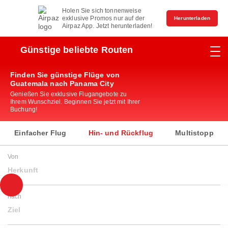
Holen Sie sich tonnenweise
exklusive Promos nur auf der
Herunterladen
Airpaz App. Jetzt herunterladen!
Günstige beliebte Routen
Finden Sie günstige Flüge von
Guatemala nach Panama City
Genießen Sie exklusive Flugangebote zu
Ihrem Wunschziel. Beginnen Sie jetzt mit Ihrer
Buchung!
Einfacher Flug
Hin- und Rückflug
Multistopp
Von
Herkunft
nach
Ziel