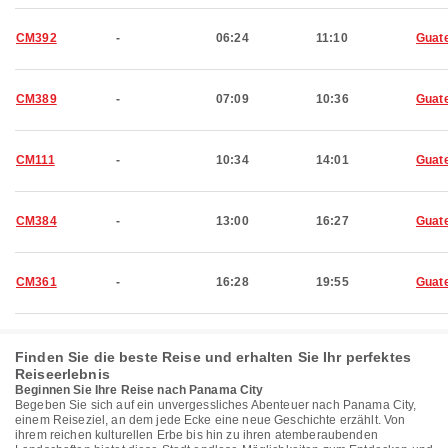
CM392
-
06:24
11:10
Guat
CM389
-
07:09
10:36
Guat
CM111
-
10:34
14:01
Guat
CM384
-
13:00
16:27
Guat
CM361
-
16:28
19:55
Guat
Finden Sie die beste Reise und erhalten Sie Ihr perfektes
Reiseerlebnis
Beginnen Sie Ihre Reise nach Panama City
Begeben Sie sich auf ein unvergessliches Abenteuer nach Panama City,
einem Reiseziel, an dem jede Ecke eine neue Geschichte erzählt. Von
ihrem reichen kulturellen Erbe bis hin zu ihren atemberaubenden