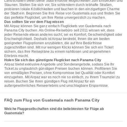
Landschaften bietet diese Stadt endlose Möglichkeiten zum Entdecken und
Staunen. Stellen Sie sich vor, Sie schlendern durch lebhafte Straßen,
probieren lokale Köstlichkeiten und tauchen in den einzigartigen Charme
der Stadt ein. Beginnen Sie Ihre Reise von Guatemala aus und finden Sie
das perfekte Flugticket, um Ihre Reise unvergesslich zu machen.
Das sollten Sie vor dem Flug wissen
Mit Airpaz können Sie ganz einfach Flugtickets von Guatemala nach
Panama City buchen. Als Online-Reisebüro seit 2011 wissen wir, dass
jeder Reisende etwas anderes sucht, sei es Komfort, Geschwindigkeit oder
Erschwinglichkeit. Deshalb ist Airpaz bestrebt, Ihnen die am besten
geeigneten Flugoptionen anzubieten, die auf Ihre Bedürfnisse
zugeschnitten sind. Mit nur wenigen Klicks können Sie sich ein Ticket
sichern, das Ihre Reisepläne zu einem nahtlosen und angenehmen
Erlebnis macht.
Holen Sie sich das günstigste Flugticket nach Panama City
Airpaz bietet exklusive Angebote und Sonderangebote, sodass Sie Ihr
Ticket zu unglaublich günstigen Preisen buchen können. Profitieren Sie
von ermäßigten Preisen, ohne Kompromisse bei Qualität oder Komfort
einzugehen. Mit Airpaz war es noch nie so einfach, zu Ihrem Traumziel zu
reisen. Buchen Sie Ihren günstigen Flug mit Airpaz für ein
außergewöhnliches Reiseerlebnis und unschlagbare Ersparnisse.
FAQ zum Flug von Guatemala nach Panama City
Welche Fluggesellschaften sind die beliebtesten für Flüge ab
Guatemala?