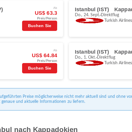
V)
Ab
Istanbul (IST)
Kappad
US$ 63.3
Do., 24. Sept.
Direktflug
Preis/Person
Turkish Airline
Buchen Sie
Ab
Istanbul (IST)
Kappad
US$ 64.84
Do., 1. Okt.
Direktflug
Preis/Person
Turkish Airline
Buchen Sie
e aufgeführten Preise möglicherweise nicht mehr aktuell sind und ohne 
enaue und aktuelle Informationen zu liefern.
anbul nach Kappadokien