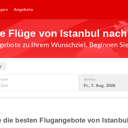
ngen
Angebote
ge Flüge von Istanbul nac
gebote zu Ihrem Wunschziel. Beginnen Sie 
y
nach
Abreise
Fr., 7. Aug. 2026
e die besten Flugangebote von Istanb