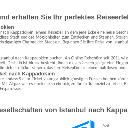
nd erhalten Sie Ihr perfektes Reiseerl
dokien
nach Kappadokien, einem Reiseziel, an dem jede Ecke eine neue Geschich
iese Stadt endlose Möglichkeiten zum Entdecken und Staunen. Stellen S
einzigartigen Charme der Stadt ein. Beginnen Sie Ihre Reise von Istanbul
 Istanbul nach Kappadokien buchen. Als Online-Reisebüro seit 2011 wiss
eit. Deshalb ist Airpaz bestrebt, Ihnen die am besten geeigneten Flugop
Sie sich ein Ticket sichern, das Ihre Reisepläne zu einem nahtlosen un
icket nach Kappadokien
e, sodass Sie Ihr Ticket zu unglaublich günstigen Preisen buchen könne
it Airpaz war es noch nie so einfach, zu Ihrem Traumziel zu reisen. Bu
Ersparnisse.
gesellschaften von Istanbul nach Kapp
AJet