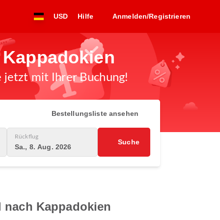
USD
Hilfe
Anmelden/Registrieren
h Kappadokien
jetzt mit Ihrer Buchung!
Bestellungsliste ansehen
Rückflug
Suche
Sa., 8. Aug. 2026
ul nach Kappadokien