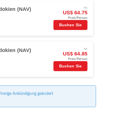
okien (NAV)
Ab
US$ 64.75
Preis/Person
s
Buchen Sie
okien (NAV)
Ab
US$ 64.85
Preis/Person
s
Buchen Sie
vorherige Ankündigung geändert