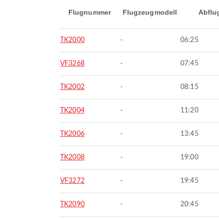
Flugnummer
Flugzeugmodell
Abflu
TK2000
-
06:25
VF3268
-
07:45
TK2002
-
08:15
TK2004
-
11:20
TK2006
-
13:45
TK2008
-
19:00
VF3272
-
19:45
TK2090
-
20:45