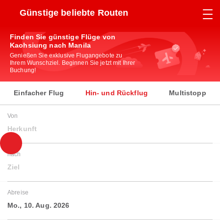
Günstige beliebte Routen
Finden Sie günstige Flüge von
Kaohsiung nach Manila
Genießen Sie exklusive Flugangebote zu
Ihrem Wunschziel. Beginnen Sie jetzt mit Ihrer
Buchung!
Einfacher Flug
Hin- und Rückflug
Multistopp
Von
Herkunft
nach
Ziel
Abreise
Mo., 10. Aug. 2026