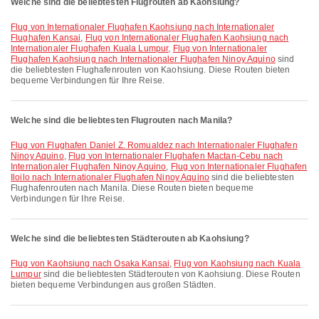
Welche sind die beliebtesten Flugrouten ab Kaohsiung?
Flug von Internationaler Flughafen Kaohsiung nach Internationaler
Flughafen Kansai
,
Flug von Internationaler Flughafen Kaohsiung nach
Internationaler Flughafen Kuala Lumpur
,
Flug von Internationaler
Flughafen Kaohsiung nach Internationaler Flughafen Ninoy Aquino
sind
die beliebtesten Flughafenrouten von Kaohsiung. Diese Routen bieten
bequeme Verbindungen für Ihre Reise.
Welche sind die beliebtesten Flugrouten nach Manila?
Flug von Flughafen Daniel Z. Romualdez nach Internationaler Flughafen
Ninoy Aquino
,
Flug von Internationaler Flughafen Mactan-Cebu nach
Internationaler Flughafen Ninoy Aquino
,
Flug von Internationaler Flughafen
Iloilo nach Internationaler Flughafen Ninoy Aquino
sind die beliebtesten
Flughafenrouten nach Manila. Diese Routen bieten bequeme
Verbindungen für Ihre Reise.
Welche sind die beliebtesten Städterouten ab Kaohsiung?
Flug von Kaohsiung nach Osaka Kansai
,
Flug von Kaohsiung nach Kuala
Lumpur
sind die beliebtesten Städterouten von Kaohsiung. Diese Routen
bieten bequeme Verbindungen aus großen Städten.