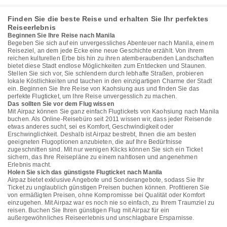
Finden Sie die beste Reise und erhalten Sie Ihr perfektes
Reiseerlebnis
Beginnen Sie Ihre Reise nach Manila
Begeben Sie sich auf ein unvergessliches Abenteuer nach Manila, einem
Reiseziel, an dem jede Ecke eine neue Geschichte erzählt. Von ihrem
reichen kulturellen Erbe bis hin zu ihren atemberaubenden Landschaften
bietet diese Stadt endlose Möglichkeiten zum Entdecken und Staunen.
Stellen Sie sich vor, Sie schlendern durch lebhafte Straßen, probieren
lokale Köstlichkeiten und tauchen in den einzigartigen Charme der Stadt
ein. Beginnen Sie Ihre Reise von Kaohsiung aus und finden Sie das
perfekte Flugticket, um Ihre Reise unvergesslich zu machen.
Das sollten Sie vor dem Flug wissen
Mit Airpaz können Sie ganz einfach Flugtickets von Kaohsiung nach Manila
buchen. Als Online-Reisebüro seit 2011 wissen wir, dass jeder Reisende
etwas anderes sucht, sei es Komfort, Geschwindigkeit oder
Erschwinglichkeit. Deshalb ist Airpaz bestrebt, Ihnen die am besten
geeigneten Flugoptionen anzubieten, die auf Ihre Bedürfnisse
zugeschnitten sind. Mit nur wenigen Klicks können Sie sich ein Ticket
sichern, das Ihre Reisepläne zu einem nahtlosen und angenehmen
Erlebnis macht.
Holen Sie sich das günstigste Flugticket nach Manila
Airpaz bietet exklusive Angebote und Sonderangebote, sodass Sie Ihr
Ticket zu unglaublich günstigen Preisen buchen können. Profitieren Sie
von ermäßigten Preisen, ohne Kompromisse bei Qualität oder Komfort
einzugehen. Mit Airpaz war es noch nie so einfach, zu Ihrem Traumziel zu
reisen. Buchen Sie Ihren günstigen Flug mit Airpaz für ein
außergewöhnliches Reiseerlebnis und unschlagbare Ersparnisse.