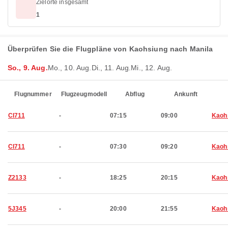
Zielorte insgesamt
1
Überprüfen Sie die Flugpläne von Kaohsiung nach Manila
So., 9. Aug.
Mo., 10. Aug.
Di., 11. Aug.
Mi., 12. Aug.
Flugnummer
Flugzeugmodell
Abflug
Ankunft
CI711
-
07:15
09:00
Kaoh
CI711
-
07:30
09:20
Kaoh
Z2133
-
18:25
20:15
Kaoh
5J345
-
20:00
21:55
Kaoh