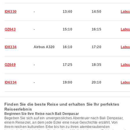
ID6330
-
13:40
14:50
Labu
QZ643
-
15:10
16:15
Labu
ID8334
Airbus A320
16:10
17:20
Labu
QZ649
-
17:25
18:35
Labu
ID6334
-
19:00
20:10
Labu
Finden Sie die beste Reise und erhalten Sie Ihr perfektes
Reiseerlebnis
Beginnen Sie Ihre Reise nach Bali Denpasar
Begeben Sie sich auf ein unvergessliches Abenteuer nach Bali Denpasar,
einem Reiseziel, an dem jede Ecke eine neue Geschichte erzählt. Von
ihrem reichen kulturellen Erbe bis hin zu ihren atemberaubenden