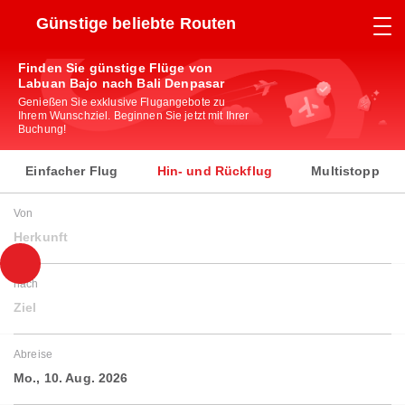
Günstige beliebte Routen
Finden Sie günstige Flüge von
Labuan Bajo nach Bali Denpasar
Genießen Sie exklusive Flugangebote zu
Ihrem Wunschziel. Beginnen Sie jetzt mit Ihrer
Buchung!
Einfacher Flug
Hin- und Rückflug
Multistopp
Von
Herkunft
nach
Ziel
Abreise
Mo., 10. Aug. 2026