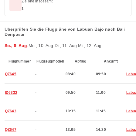
Zielorte insgesamt
1
Überprüfen Sie die Flugpläne von Labuan Bajo nach Bali
Denpasar
So., 9. Aug.
Mo., 10. Aug.
Di., 11. Aug.
Mi., 12. Aug.
Flugnummer
Flugzeugmodell
Abflug
Ankunft
QZ645
-
08:40
09:50
Labu
ID6332
-
09:50
11:00
Labu
QZ643
-
10:35
11:45
Labu
QZ647
-
13:05
14:20
Labu