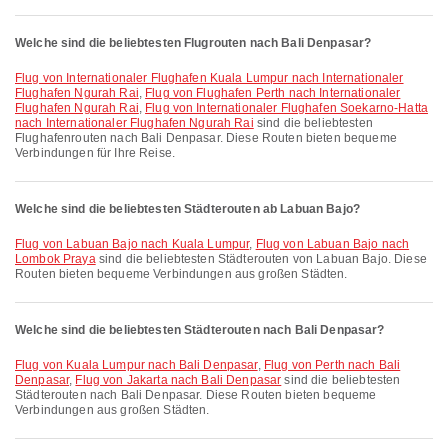
Welche sind die beliebtesten Flugrouten nach Bali Denpasar?
Flug von Internationaler Flughafen Kuala Lumpur nach Internationaler
Flughafen Ngurah Rai
,
Flug von Flughafen Perth nach Internationaler
Flughafen Ngurah Rai
,
Flug von Internationaler Flughafen Soekarno-Hatta
nach Internationaler Flughafen Ngurah Rai
sind die beliebtesten
Flughafenrouten nach Bali Denpasar. Diese Routen bieten bequeme
Verbindungen für Ihre Reise.
Welche sind die beliebtesten Städterouten ab Labuan Bajo?
Flug von Labuan Bajo nach Kuala Lumpur
,
Flug von Labuan Bajo nach
Lombok Praya
sind die beliebtesten Städterouten von Labuan Bajo. Diese
Routen bieten bequeme Verbindungen aus großen Städten.
Welche sind die beliebtesten Städterouten nach Bali Denpasar?
Flug von Kuala Lumpur nach Bali Denpasar
,
Flug von Perth nach Bali
Denpasar
,
Flug von Jakarta nach Bali Denpasar
sind die beliebtesten
Städterouten nach Bali Denpasar. Diese Routen bieten bequeme
Verbindungen aus großen Städten.