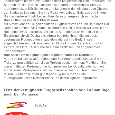
Landschaften bietet diese Stadt endlose Möglichkeiten zum Entdecken und
Staunen. Stellen Sie sich vor, Sie schlendern durch lebhafte Straßen,
probieren lokale Köstlichkeiten und tauchen in den einzigartigen Charme
der Stadt ein. Beginnen Sie Ihre Reise von Labuan Bajo aus und finden
Sie das perfekte Flugticket, um Ihre Reise unvergesslich zu machen.
Das sollten Sie vor dem Flug wissen
Mit Airpaz können Sie ganz einfach Flugtickets von Labuan Bajo nach Bali
Denpasar buchen. Als Online-Reisebüro seit 2011 wissen wir, dass jeder
Reisende etwas anderes sucht, sei es Komfort, Geschwindigkeit oder
Erschwinglichkeit. Deshalb ist Airpaz bestrebt, Ihnen die am besten
geeigneten Flugoptionen anzubieten, die auf Ihre Bedürfnisse
zugeschnitten sind. Mit nur wenigen Klicks können Sie sich ein Ticket
sichern, das Ihre Reisepläne zu einem nahtlosen und angenehmen
Erlebnis macht.
Holen Sie sich das günstigste Flugticket nach Bali Denpasar
Airpaz bietet exklusive Angebote und Sonderangebote, sodass Sie Ihr
Ticket zu unglaublich günstigen Preisen buchen können. Profitieren Sie
von ermäßigten Preisen, ohne Kompromisse bei Qualität oder Komfort
einzugehen. Mit Airpaz war es noch nie so einfach, zu Ihrem Traumziel zu
reisen. Buchen Sie Ihren günstigen Flug mit Airpaz für ein
außergewöhnliches Reiseerlebnis und unschlagbare Ersparnisse.
Liste der verfügbaren Fluggesellschaften von Labuan Bajo
nach Bali Denpasar
Batik Air