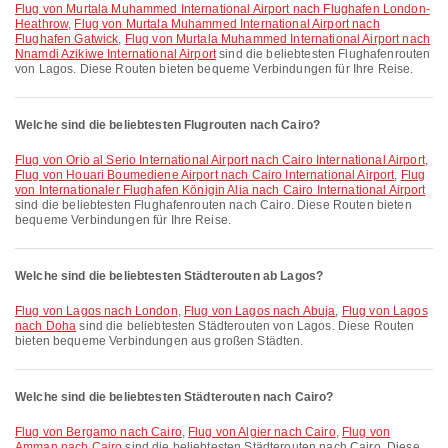
Flug von Murtala Muhammed International Airport nach Flughafen London-
Heathrow
,
Flug von Murtala Muhammed International Airport nach
Flughafen Gatwick
,
Flug von Murtala Muhammed International Airport nach
Nnamdi Azikiwe International Airport
sind die beliebtesten Flughafenrouten
von Lagos. Diese Routen bieten bequeme Verbindungen für Ihre Reise.
Welche sind die beliebtesten Flugrouten nach Cairo?
Flug von Orio al Serio International Airport nach Cairo International Airport
,
Flug von Houari Boumediene Airport nach Cairo International Airport
,
Flug
von Internationaler Flughafen Königin Alia nach Cairo International Airport
sind die beliebtesten Flughafenrouten nach Cairo. Diese Routen bieten
bequeme Verbindungen für Ihre Reise.
Welche sind die beliebtesten Städterouten ab Lagos?
Flug von Lagos nach London
,
Flug von Lagos nach Abuja
,
Flug von Lagos
nach Doha
sind die beliebtesten Städterouten von Lagos. Diese Routen
bieten bequeme Verbindungen aus großen Städten.
Welche sind die beliebtesten Städterouten nach Cairo?
Flug von Bergamo nach Cairo
,
Flug von Algier nach Cairo
,
Flug von
Amman nach Cairo
sind die beliebtesten Städterouten nach Cairo. Diese