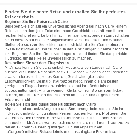
Finden Sie die beste Reise und erhalten Sie Ihr perfektes
Reiseerlebnis
Beginnen Sie Ihre Reise nach Cairo
Begeben Sie sich auf ein unvergessliches Abenteuer nach Cairo, einem
Reiseziel, an dem jede Ecke eine neue Geschichte erzählt. Von ihrem
reichen kulturellen Erbe bis hin zu ihren atemberaubenden Landschaften
bietet diese Stadt endlose Möglichkeiten zum Entdecken und Staunen.
Stellen Sie sich vor, Sie schlendern durch lebhafte Straßen, probieren
lokale Köstlichkeiten und tauchen in den einzigartigen Charme der Stadt
ein. Beginnen Sie Ihre Reise von Lagos aus und finden Sie das perfekte
Flugticket, um Ihre Reise unvergesslich zu machen.
Das sollten Sie vor dem Flug wissen
Mit Airpaz können Sie ganz einfach Flugtickets von Lagos nach Cairo
buchen. Als Online-Reisebüro seit 2011 wissen wir, dass jeder Reisende
etwas anderes sucht, sei es Komfort, Geschwindigkeit oder
Erschwinglichkeit. Deshalb ist Airpaz bestrebt, Ihnen die am besten
geeigneten Flugoptionen anzubieten, die auf Ihre Bedürfnisse
zugeschnitten sind. Mit nur wenigen Klicks können Sie sich ein Ticket
sichern, das Ihre Reisepläne zu einem nahtlosen und angenehmen
Erlebnis macht.
Holen Sie sich das günstigste Flugticket nach Cairo
Airpaz bietet exklusive Angebote und Sonderangebote, sodass Sie Ihr
Ticket zu unglaublich günstigen Preisen buchen können. Profitieren Sie
von ermäßigten Preisen, ohne Kompromisse bei Qualität oder Komfort
einzugehen. Mit Airpaz war es noch nie so einfach, zu Ihrem Traumziel zu
reisen. Buchen Sie Ihren günstigen Flug mit Airpaz für ein
außergewöhnliches Reiseerlebnis und unschlagbare Ersparnisse.