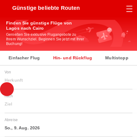
Günstige beliebte Routen
Finden Sie günstige Flüge von
Lagos nach Cairo
Genießen Sie exklusive Flugangebote zu
Ihrem Wunschziel. Beginnen Sie jetzt mit Ihrer
Buchung!
Einfacher Flug
Hin- und Rückflug
Multistopp
Von
Herkunft
nach
Ziel
Abreise
So., 9. Aug. 2026