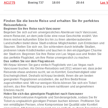
AC1775
Boeing 737
18:00
20:44
Las 
Finden Sie die beste Reise und erhalten Sie Ihr perfektes
Reiseerlebnis
Beginnen Sie Ihre Reise nach Vancouver
Begeben Sie sich auf ein unvergessliches Abenteuer nach Vancouver,
einem Reiseziel, an dem jede Ecke eine neue Geschichte erzählt. Von
ihrem reichen kulturellen Erbe bis hin zu ihren atemberaubenden
Landschaften bietet diese Stadt endlose Möglichkeiten zum Entdecken und
Staunen. Stellen Sie sich vor, Sie schlendern durch lebhafte Straßen,
probieren lokale Köstlichkeiten und tauchen in den einzigartigen Charme
der Stadt ein. Beginnen Sie Ihre Reise von Las Vegas aus und finden Sie
das perfekte Flugticket, um Ihre Reise unvergesslich zu machen.
Das sollten Sie vor dem Flug wissen
Mit Airpaz können Sie ganz einfach Flugtickets von Las Vegas nach
Vancouver buchen. Als Online-Reisebüro seit 2011 wissen wir, dass jeder
Reisende etwas anderes sucht, sei es Komfort, Geschwindigkeit oder
Erschwinglichkeit. Deshalb ist Airpaz bestrebt, Ihnen die am besten
geeigneten Flugoptionen anzubieten, die auf Ihre Bedürfnisse
zugeschnitten sind. Mit nur wenigen Klicks können Sie sich ein Ticket
sichern, das Ihre Reisepläne zu einem nahtlosen und angenehmen
Erlebnis macht.
Holen Sie sich das günstigste Flugticket nach Vancouver
Airpaz bietet exklusive Angebote und Sonderangebote, sodass Sie Ihr
Ticket zu unglaublich günstigen Preisen buchen können. Profitieren Sie
von ermäßigten Preisen, ohne Kompromisse bei Qualität oder Komfort