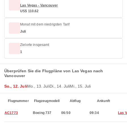
Las Vegas - Vancouver
US$ 110.62
Monat mit dem niedrigsten Tarif
Juli
Zielorte insgesamt
1
Überprüfen Sie die Flugpläne von Las Vegas nach
Vancouver
So., 12. Juli
Mo., 13. Juli
Di., 14. Juli
Mi., 15. Juli
Flugnummer
Flugzeugmodell
Abflug
Ankunft
AC1773
Boeing 737
06:50
09:34
Las 