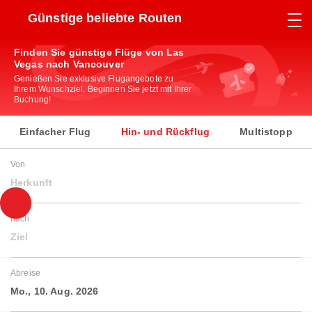
Günstige beliebte Routen
Finden Sie günstige Flüge von Las
Vegas nach Vancouver
Genießen Sie exklusive Flugangebote zu
Ihrem Wunschziel. Beginnen Sie jetzt mit Ihrer
Buchung!
Einfacher Flug
Hin- und Rückflug
Multistopp
Von
Herkunft
nach
Ziel
Abreise
Mo., 10. Aug. 2026