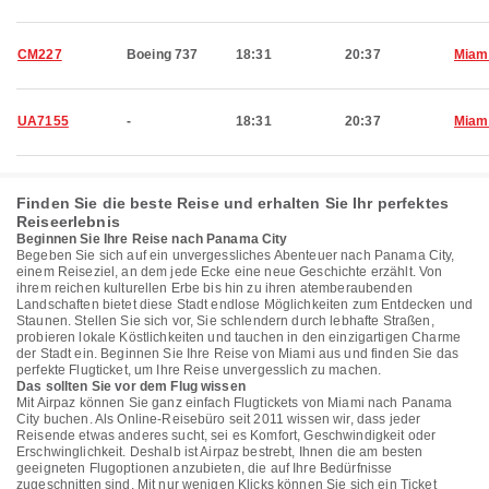
CM227
Boeing 737
18:31
20:37
Miam
UA7155
-
18:31
20:37
Miam
Finden Sie die beste Reise und erhalten Sie Ihr perfektes
Reiseerlebnis
Beginnen Sie Ihre Reise nach Panama City
Begeben Sie sich auf ein unvergessliches Abenteuer nach Panama City,
einem Reiseziel, an dem jede Ecke eine neue Geschichte erzählt. Von
ihrem reichen kulturellen Erbe bis hin zu ihren atemberaubenden
Landschaften bietet diese Stadt endlose Möglichkeiten zum Entdecken und
Staunen. Stellen Sie sich vor, Sie schlendern durch lebhafte Straßen,
probieren lokale Köstlichkeiten und tauchen in den einzigartigen Charme
der Stadt ein. Beginnen Sie Ihre Reise von Miami aus und finden Sie das
perfekte Flugticket, um Ihre Reise unvergesslich zu machen.
Das sollten Sie vor dem Flug wissen
Mit Airpaz können Sie ganz einfach Flugtickets von Miami nach Panama
City buchen. Als Online-Reisebüro seit 2011 wissen wir, dass jeder
Reisende etwas anderes sucht, sei es Komfort, Geschwindigkeit oder
Erschwinglichkeit. Deshalb ist Airpaz bestrebt, Ihnen die am besten
geeigneten Flugoptionen anzubieten, die auf Ihre Bedürfnisse
zugeschnitten sind. Mit nur wenigen Klicks können Sie sich ein Ticket