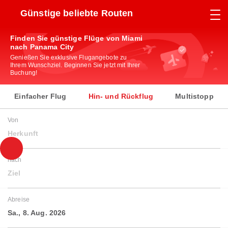
Günstige beliebte Routen
Finden Sie günstige Flüge von Miami
nach Panama City
Genießen Sie exklusive Flugangebote zu
Ihrem Wunschziel. Beginnen Sie jetzt mit Ihrer
Buchung!
Einfacher Flug
Hin- und Rückflug
Multistopp
Von
Herkunft
nach
Ziel
Abreise
Sa., 8. Aug. 2026