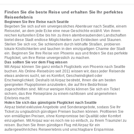
Finden Sie die beste Reise und erhalten Sie Ihr perfektes
Reiseerlebnis
Beginnen Sie Ihre Reise nach Seattle
Begeben Sie sich auf ein unvergessliches Abenteuer nach Seattle, einem
Reiseziel, an dem jede Ecke eine neue Geschichte erzählt. Von ihrem
reichen kulturellen Erbe bis hin zu ihren atemberaubenden Landschaften
bietet diese Stadt endlose Möglichkeiten zum Entdecken und Staunen.
Stellen Sie sich vor, Sie schlendern durch lebhafte Straßen, probieren
lokale Köstlichkeiten und tauchen in den einzigartigen Charme der Stadt
ein. Beginnen Sie Ihre Reise von Phoenix aus und finden Sie das perfekte
Flugticket, um Ihre Reise unvergesslich zu machen.
Das sollten Sie vor dem Flug wissen
Mit Airpaz können Sie ganz einfach Flugtickets von Phoenix nach Seattle
buchen. Als Online-Reisebüro seit 2011 wissen wir, dass jeder Reisende
etwas anderes sucht, sei es Komfort, Geschwindigkeit oder
Erschwinglichkeit. Deshalb ist Airpaz bestrebt, Ihnen die am besten
geeigneten Flugoptionen anzubieten, die auf Ihre Bedürfnisse
zugeschnitten sind. Mit nur wenigen Klicks können Sie sich ein Ticket
sichern, das Ihre Reisepläne zu einem nahtlosen und angenehmen
Erlebnis macht.
Holen Sie sich das günstigste Flugticket nach Seattle
Airpaz bietet exklusive Angebote und Sonderangebote, sodass Sie Ihr
Ticket zu unglaublich günstigen Preisen buchen können. Profitieren Sie
von ermäßigten Preisen, ohne Kompromisse bei Qualität oder Komfort
einzugehen. Mit Airpaz war es noch nie so einfach, zu Ihrem Traumziel zu
reisen. Buchen Sie Ihren günstigen Flug mit Airpaz für ein
außergewöhnliches Reiseerlebnis und unschlagbare Ersparnisse.