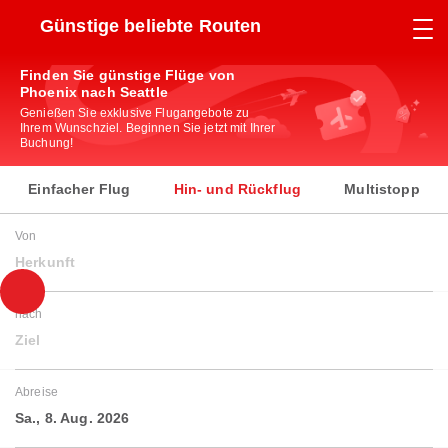
Günstige beliebte Routen
Finden Sie günstige Flüge von
Phoenix nach Seattle
Genießen Sie exklusive Flugangebote zu
Ihrem Wunschziel. Beginnen Sie jetzt mit Ihrer
Buchung!
Einfacher Flug
Hin- und Rückflug
Multistopp
Von
Herkunft
nach
Ziel
Abreise
Sa., 8. Aug. 2026