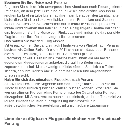
Beginnen Sie Ihre Reise nach Penang
Begeben Sie sich auf ein unvergessliches Abenteuer nach Penang, einem
Reiseziel, an dem jede Ecke eine neue Geschichte erzählt. Von ihrem
reichen kulturellen Erbe bis hin zu ihren atemberaubenden Landschaften
bietet diese Stadt endlose Möglichkeiten zum Entdecken und Staunen.
Stellen Sie sich vor, Sie schlendern durch lebhafte Straßen, probieren
lokale Köstlichkeiten und tauchen in den einzigartigen Charme der Stadt
ein. Beginnen Sie Ihre Reise von Phuket aus und finden Sie das perfekte
Flugticket, um Ihre Reise unvergesslich zu machen.
Das sollten Sie vor dem Flug wissen
Mit Airpaz können Sie ganz einfach Flugtickets von Phuket nach Penang
buchen. Als Online-Reisebüro seit 2011 wissen wir, dass jeder Reisende
etwas anderes sucht, sei es Komfort, Geschwindigkeit oder
Erschwinglichkeit. Deshalb ist Airpaz bestrebt, Ihnen die am besten
geeigneten Flugoptionen anzubieten, die auf Ihre Bedürfnisse
zugeschnitten sind. Mit nur wenigen Klicks können Sie sich ein Ticket
sichern, das Ihre Reisepläne zu einem nahtlosen und angenehmen
Erlebnis macht.
Holen Sie sich das günstigste Flugticket nach Penang
Airpaz bietet exklusive Angebote und Sonderangebote, sodass Sie Ihr
Ticket zu unglaublich günstigen Preisen buchen können. Profitieren Sie
von ermäßigten Preisen, ohne Kompromisse bei Qualität oder Komfort
einzugehen. Mit Airpaz war es noch nie so einfach, zu Ihrem Traumziel zu
reisen. Buchen Sie Ihren günstigen Flug mit Airpaz für ein
außergewöhnliches Reiseerlebnis und unschlagbare Ersparnisse.
Liste der verfügbaren Fluggesellschaften von Phuket nach
Penang