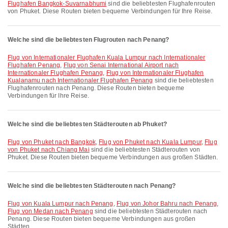
Flughafen Bangkok-Suvarnabhumi
sind die beliebtesten Flughafenrouten
von Phuket. Diese Routen bieten bequeme Verbindungen für Ihre Reise.
Welche sind die beliebtesten Flugrouten nach Penang?
Flug von Internationaler Flughafen Kuala Lumpur nach Internationaler
Flughafen Penang
,
Flug von Senai International Airport nach
Internationaler Flughafen Penang
,
Flug von Internationaler Flughafen
Kualanamu nach Internationaler Flughafen Penang
sind die beliebtesten
Flughafenrouten nach Penang. Diese Routen bieten bequeme
Verbindungen für Ihre Reise.
Welche sind die beliebtesten Städterouten ab Phuket?
Flug von Phuket nach Bangkok
,
Flug von Phuket nach Kuala Lumpur
,
Flug
von Phuket nach Chiang Mai
sind die beliebtesten Städterouten von
Phuket. Diese Routen bieten bequeme Verbindungen aus großen Städten.
Welche sind die beliebtesten Städterouten nach Penang?
Flug von Kuala Lumpur nach Penang
,
Flug von Johor Bahru nach Penang
,
Flug von Medan nach Penang
sind die beliebtesten Städterouten nach
Penang. Diese Routen bieten bequeme Verbindungen aus großen
Städten.