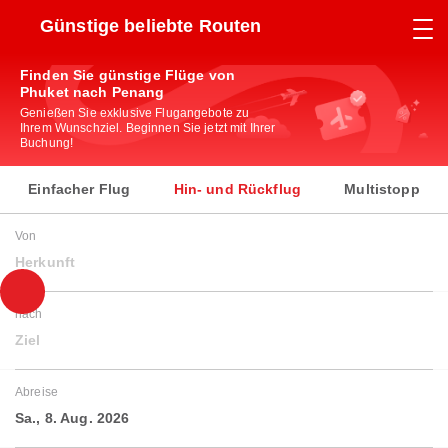
Günstige beliebte Routen
Finden Sie günstige Flüge von
Phuket nach Penang
Genießen Sie exklusive Flugangebote zu
Ihrem Wunschziel. Beginnen Sie jetzt mit Ihrer
Buchung!
Einfacher Flug
Hin- und Rückflug
Multistopp
Von
Herkunft
nach
Ziel
Abreise
Sa., 8. Aug. 2026