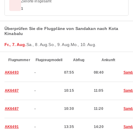
Zielorte insgesamt
1
Überprüfen Sie die Flugpläne von Sandakan nach Kota
Kinabalu
Fr., 7. Aug.
Sa., 8. Aug.
So., 9. Aug.
Mo., 10. Aug.
Flugnummer
Flugzeugmodell
Abflug
Ankunft
AK6493
-
07:55
08:40
Sand
AK6487
-
10:15
11:05
Sand
AK6487
-
10:30
11:20
Sand
AK6491
-
13:35
14:20
Sand