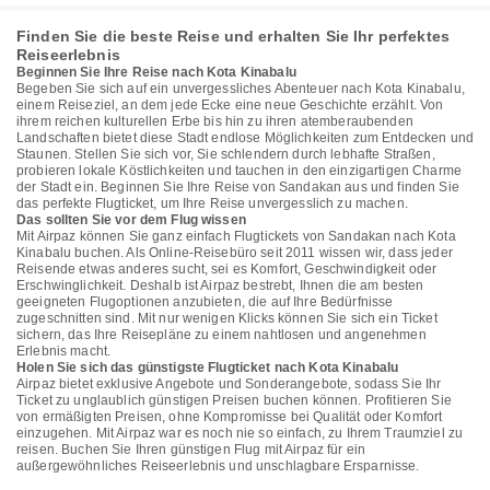
Finden Sie die beste Reise und erhalten Sie Ihr perfektes
Reiseerlebnis
Beginnen Sie Ihre Reise nach Kota Kinabalu
Begeben Sie sich auf ein unvergessliches Abenteuer nach Kota Kinabalu,
einem Reiseziel, an dem jede Ecke eine neue Geschichte erzählt. Von
ihrem reichen kulturellen Erbe bis hin zu ihren atemberaubenden
Landschaften bietet diese Stadt endlose Möglichkeiten zum Entdecken und
Staunen. Stellen Sie sich vor, Sie schlendern durch lebhafte Straßen,
probieren lokale Köstlichkeiten und tauchen in den einzigartigen Charme
der Stadt ein. Beginnen Sie Ihre Reise von Sandakan aus und finden Sie
das perfekte Flugticket, um Ihre Reise unvergesslich zu machen.
Das sollten Sie vor dem Flug wissen
Mit Airpaz können Sie ganz einfach Flugtickets von Sandakan nach Kota
Kinabalu buchen. Als Online-Reisebüro seit 2011 wissen wir, dass jeder
Reisende etwas anderes sucht, sei es Komfort, Geschwindigkeit oder
Erschwinglichkeit. Deshalb ist Airpaz bestrebt, Ihnen die am besten
geeigneten Flugoptionen anzubieten, die auf Ihre Bedürfnisse
zugeschnitten sind. Mit nur wenigen Klicks können Sie sich ein Ticket
sichern, das Ihre Reisepläne zu einem nahtlosen und angenehmen
Erlebnis macht.
Holen Sie sich das günstigste Flugticket nach Kota Kinabalu
Airpaz bietet exklusive Angebote und Sonderangebote, sodass Sie Ihr
Ticket zu unglaublich günstigen Preisen buchen können. Profitieren Sie
von ermäßigten Preisen, ohne Kompromisse bei Qualität oder Komfort
einzugehen. Mit Airpaz war es noch nie so einfach, zu Ihrem Traumziel zu
reisen. Buchen Sie Ihren günstigen Flug mit Airpaz für ein
außergewöhnliches Reiseerlebnis und unschlagbare Ersparnisse.