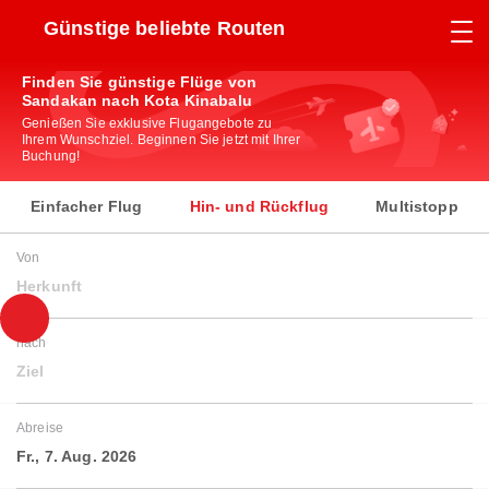
Günstige beliebte Routen
Finden Sie günstige Flüge von
Sandakan nach Kota Kinabalu
Genießen Sie exklusive Flugangebote zu
Ihrem Wunschziel. Beginnen Sie jetzt mit Ihrer
Buchung!
Einfacher Flug
Hin- und Rückflug
Multistopp
Von
Herkunft
nach
Ziel
Abreise
Fr., 7. Aug. 2026