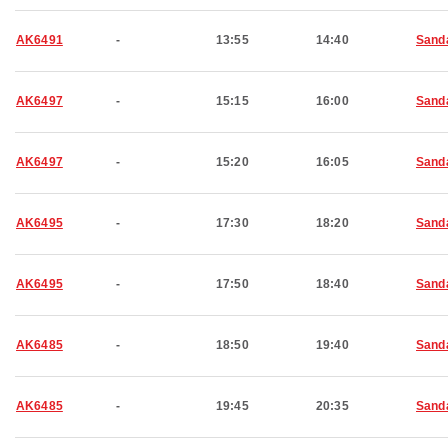
AK6491
-
13:55
14:40
Sand
AK6497
-
15:15
16:00
Sand
AK6497
-
15:20
16:05
Sand
AK6495
-
17:30
18:20
Sand
AK6495
-
17:50
18:40
Sand
AK6485
-
18:50
19:40
Sand
AK6485
-
19:45
20:35
Sand