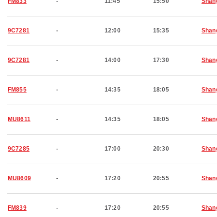
FM833
-
11:45
15:50
Shan
9C7281
-
12:00
15:35
Shan
9C7281
-
14:00
17:30
Shan
FM855
-
14:35
18:05
Shan
MU8611
-
14:35
18:05
Shan
9C7285
-
17:00
20:30
Shan
MU8609
-
17:20
20:55
Shan
FM839
-
17:20
20:55
Shan