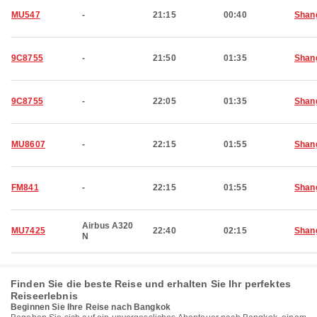
MU547
-
21:15
00:40
Shan
9C8755
-
21:50
01:35
Shan
9C8755
-
22:05
01:35
Shan
MU8607
-
22:15
01:55
Shan
FM841
-
22:15
01:55
Shan
Airbus A320
MU7425
22:40
02:15
Shan
N
Finden Sie die beste Reise und erhalten Sie Ihr perfektes
Reiseerlebnis
Beginnen Sie Ihre Reise nach Bangkok