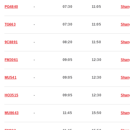
PG4840
-
07:30
11:05
Shan
TG663
-
07:30
11:05
Shan
9C8891
-
08:20
11:50
Shan
FM3061
-
09:05
12:30
Shan
MU541
-
09:05
12:30
Shan
HO3515
-
09:05
12:30
Shan
MU8643
-
11:45
15:50
Shan