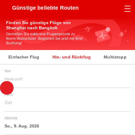
Günstige beliebte Routen
Finden Sie günstige Flüge von
Shanghai nach Bangkok
Genießen Sie exklusive Flugangebote zu
Ihrem Wunschziel. Beginnen Sie jetzt mit Ihrer
Buchung!
Einfacher Flug
Hin- und Rückflug
Multistopp
Von
Herkunft
nach
Ziel
Abreise
So., 9. Aug. 2026