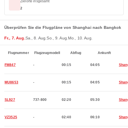
Zielorte insgesamt
2
Überprüfen Sie die Flugpläne von Shanghai nach Bangkok
Fr., 7. Aug.
Sa., 8. Aug.
So., 9. Aug.
Mo., 10. Aug.
Flugnummer
Flugzeugmodell
Abflug
Ankunft
FM847
-
00:15
04:05
Shan
MU8653
-
00:15
04:05
Shan
SL927
737-800
02:20
05:30
Shan
VZ3525
-
02:40
06:10
Shan