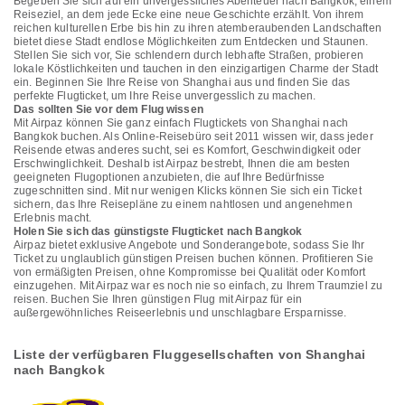
Begeben Sie sich auf ein unvergessliches Abenteuer nach Bangkok, einem
Reiseziel, an dem jede Ecke eine neue Geschichte erzählt. Von ihrem
reichen kulturellen Erbe bis hin zu ihren atemberaubenden Landschaften
bietet diese Stadt endlose Möglichkeiten zum Entdecken und Staunen.
Stellen Sie sich vor, Sie schlendern durch lebhafte Straßen, probieren
lokale Köstlichkeiten und tauchen in den einzigartigen Charme der Stadt
ein. Beginnen Sie Ihre Reise von Shanghai aus und finden Sie das
perfekte Flugticket, um Ihre Reise unvergesslich zu machen.
Das sollten Sie vor dem Flug wissen
Mit Airpaz können Sie ganz einfach Flugtickets von Shanghai nach
Bangkok buchen. Als Online-Reisebüro seit 2011 wissen wir, dass jeder
Reisende etwas anderes sucht, sei es Komfort, Geschwindigkeit oder
Erschwinglichkeit. Deshalb ist Airpaz bestrebt, Ihnen die am besten
geeigneten Flugoptionen anzubieten, die auf Ihre Bedürfnisse
zugeschnitten sind. Mit nur wenigen Klicks können Sie sich ein Ticket
sichern, das Ihre Reisepläne zu einem nahtlosen und angenehmen
Erlebnis macht.
Holen Sie sich das günstigste Flugticket nach Bangkok
Airpaz bietet exklusive Angebote und Sonderangebote, sodass Sie Ihr
Ticket zu unglaublich günstigen Preisen buchen können. Profitieren Sie
von ermäßigten Preisen, ohne Kompromisse bei Qualität oder Komfort
einzugehen. Mit Airpaz war es noch nie so einfach, zu Ihrem Traumziel zu
reisen. Buchen Sie Ihren günstigen Flug mit Airpaz für ein
außergewöhnliches Reiseerlebnis und unschlagbare Ersparnisse.
Liste der verfügbaren Fluggesellschaften von Shanghai
nach Bangkok