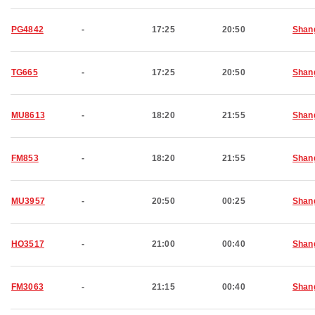
PG4842
-
17:25
20:50
Shan
TG665
-
17:25
20:50
Shan
MU8613
-
18:20
21:55
Shan
FM853
-
18:20
21:55
Shan
MU3957
-
20:50
00:25
Shan
HO3517
-
21:00
00:40
Shan
FM3063
-
21:15
00:40
Shan