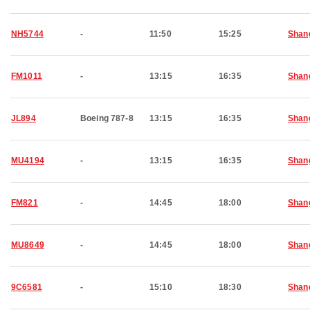
NH5744
-
11:50
15:25
Shan
FM1011
-
13:15
16:35
Shan
JL894
Boeing 787-8
13:15
16:35
Shan
MU4194
-
13:15
16:35
Shan
FM821
-
14:45
18:00
Shan
MU8649
-
14:45
18:00
Shan
9C6581
-
15:10
18:30
Shan