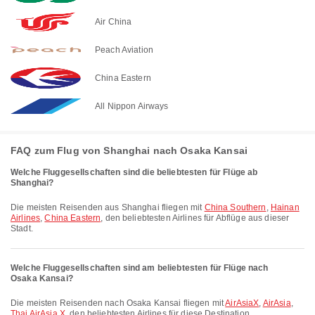
Air China
Peach Aviation
China Eastern
All Nippon Airways
FAQ zum Flug von Shanghai nach Osaka Kansai
Welche Fluggesellschaften sind die beliebtesten für Flüge ab
Shanghai?
Die meisten Reisenden aus Shanghai fliegen mit
China Southern
,
Hainan
Airlines
,
China Eastern
, den beliebtesten Airlines für Abflüge aus dieser
Stadt.
Welche Fluggesellschaften sind am beliebtesten für Flüge nach
Osaka Kansai?
Die meisten Reisenden nach Osaka Kansai fliegen mit
AirAsiaX
,
AirAsia
,
Thai AirAsia X
, den beliebtesten Airlines für diese Destination.