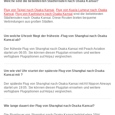
Welche sind die beliebtesten Städterouten nach Osaka Kansai?
Flug von Taipei nach Osaka Kansai
,
Flug von Kuala Lumpur nach Osaka
Kansai
,
Flug von Kaohsiung nach Osaka Kansai
sind die beliebtesten
Städterouten nach Osaka Kansai. Diese Routen bieten bequeme
Verbindungen aus großen Städten.
Um welche Uhrzeit fliegt der früheste -Flug von Shanghai nach Osaka
Kansai ab?
Der früheste Flug von Shanghai nach Osaka Kansai mit Peach Aviation
startet um 06:05. Sie können diesen Flugplan einsehen und weitere
verfügbare Flugoptionen auf Airpaz vergleichen.
Um wie viel Uhr startet der späteste Flug von Shanghai nach Osaka
Kansai mit ?
Der späteste Flug von Shanghai nach Osaka Kansai mit All Nippon Airways
startet um 19:05. Sie können diesen Flugplan einsehen und weitere
verfügbare Flugoptionen auf Airpaz vergleichen.
Wie lange dauert der Flug von Shanghai nach Osaka Kansai?
Die Flugdauer von Shanghai nach Osaka Kansai beträgt etwa 2Std.