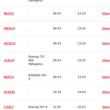
(Winglets)
MU225
-
08:55
12:10
Shan
FM3047
-
09:55
13:20
Shan
HO3523
-
09:55
13:20
Shan
Boeing 737-
JL5610
800
09:55
13:20
Shan
(Winglets)
BOEING 787-
MU515
09:55
13:20
Shan
9
9C6565
-
10:30
14:00
Shan
CA857
Boeing 787-9
11:50
15:25
Shan