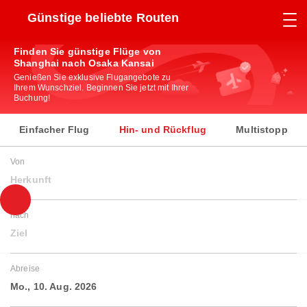
Günstige beliebte Routen
Finden Sie günstige Flüge von
Shanghai nach Osaka Kansai
Genießen Sie exklusive Flugangebote zu
Ihrem Wunschziel. Beginnen Sie jetzt mit Ihrer
Buchung!
Einfacher Flug
Hin- und Rückflug
Multistopp
Von
Herkunft
nach
Ziel
Abreise
Mo., 10. Aug. 2026