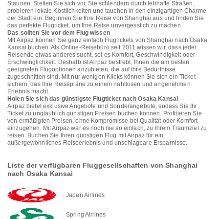
Staunen. Stellen Sie sich vor, Sie schlendern durch lebhafte Straßen,
probieren lokale Köstlichkeiten und tauchen in den einzigartigen Charme
der Stadt ein. Beginnen Sie Ihre Reise von Shanghai aus und finden Sie
das perfekte Flugticket, um Ihre Reise unvergesslich zu machen.
Das sollten Sie vor dem Flug wissen
Mit Airpaz können Sie ganz einfach Flugtickets von Shanghai nach Osaka
Kansai buchen. Als Online-Reisebüro seit 2011 wissen wir, dass jeder
Reisende etwas anderes sucht, sei es Komfort, Geschwindigkeit oder
Erschwinglichkeit. Deshalb ist Airpaz bestrebt, Ihnen die am besten
geeigneten Flugoptionen anzubieten, die auf Ihre Bedürfnisse
zugeschnitten sind. Mit nur wenigen Klicks können Sie sich ein Ticket
sichern, das Ihre Reisepläne zu einem nahtlosen und angenehmen
Erlebnis macht.
Holen Sie sich das günstigste Flugticket nach Osaka Kansai
Airpaz bietet exklusive Angebote und Sonderangebote, sodass Sie Ihr
Ticket zu unglaublich günstigen Preisen buchen können. Profitieren Sie
von ermäßigten Preisen, ohne Kompromisse bei Qualität oder Komfort
einzugehen. Mit Airpaz war es noch nie so einfach, zu Ihrem Traumziel zu
reisen. Buchen Sie Ihren günstigen Flug mit Airpaz für ein
außergewöhnliches Reiseerlebnis und unschlagbare Ersparnisse.
Liste der verfügbaren Fluggesellschaften von Shanghai
nach Osaka Kansai
Japan Airlines
Spring Airlines