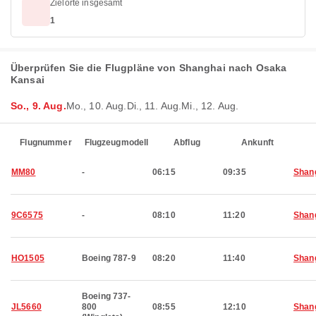
Zielorte insgesamt
1
Überprüfen Sie die Flugpläne von Shanghai nach Osaka
Kansai
So., 9. Aug.
Mo., 10. Aug.
Di., 11. Aug.
Mi., 12. Aug.
Flugnummer
Flugzeugmodell
Abflug
Ankunft
MM80
-
06:15
09:35
Shan
9C6575
-
08:10
11:20
Shan
HO1505
Boeing 787-9
08:20
11:40
Shan
Boeing 737-
JL5660
800
08:55
12:10
Shan