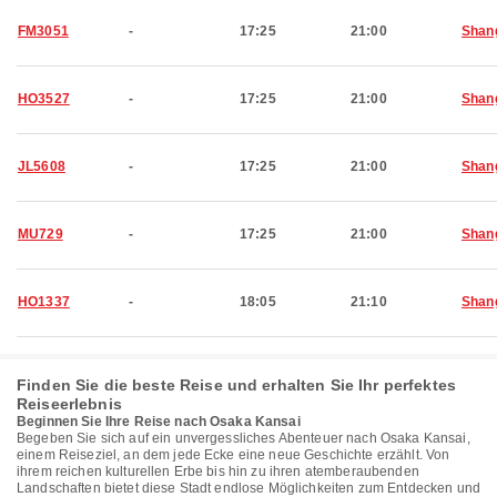
FM3051
-
17:25
21:00
Shan
HO3527
-
17:25
21:00
Shan
JL5608
-
17:25
21:00
Shan
MU729
-
17:25
21:00
Shan
HO1337
-
18:05
21:10
Shan
Finden Sie die beste Reise und erhalten Sie Ihr perfektes
Reiseerlebnis
Beginnen Sie Ihre Reise nach Osaka Kansai
Begeben Sie sich auf ein unvergessliches Abenteuer nach Osaka Kansai,
einem Reiseziel, an dem jede Ecke eine neue Geschichte erzählt. Von
ihrem reichen kulturellen Erbe bis hin zu ihren atemberaubenden
Landschaften bietet diese Stadt endlose Möglichkeiten zum Entdecken und