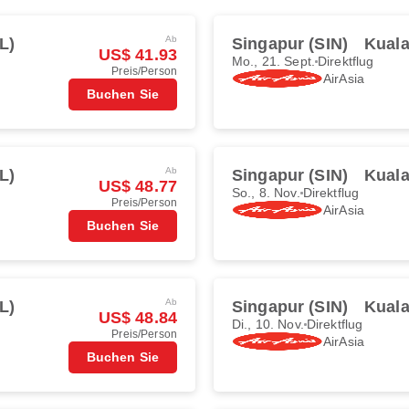
Ab
L)
Singapur (SIN)
Kual
US$ 41.93
Mo., 21. Sept.
Direktflug
Preis/Person
AirAsia
Buchen Sie
Ab
L)
Singapur (SIN)
Kual
US$ 48.77
So., 8. Nov.
Direktflug
Preis/Person
AirAsia
Buchen Sie
Ab
L)
Singapur (SIN)
Kual
US$ 48.84
Di., 10. Nov.
Direktflug
Preis/Person
AirAsia
Buchen Sie