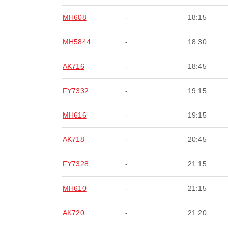
MH608
-
18:15
MH5844
-
18:30
AK716
-
18:45
FY7332
-
19:15
MH616
-
19:15
AK718
-
20:45
FY7328
-
21:15
MH610
-
21:15
AK720
-
21:20