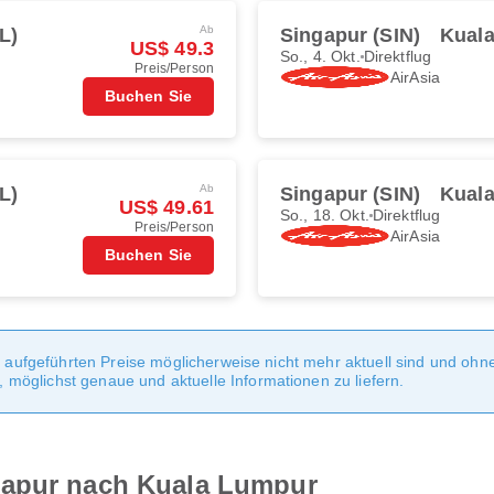
Ab
L)
Singapur (SIN)
Kual
US$ 49.3
So., 4. Okt.
Direktflug
Preis/Person
AirAsia
Buchen Sie
Ab
L)
Singapur (SIN)
Kual
US$ 49.61
So., 18. Okt.
Direktflug
Preis/Person
AirAsia
Buchen Sie
te aufgeführten Preise möglicherweise nicht mehr aktuell sind und oh
möglichst genaue und aktuelle Informationen zu liefern.
gapur nach Kuala Lumpur