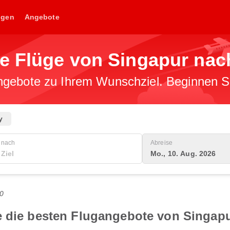
ngen
Angebote
ge Flüge von Singapur na
gebote zu Ihrem Wunschziel. Beginnen Sie
y
nach
Abreise
Mo., 10. Aug. 2026
0
e die besten Flugangebote von Singap