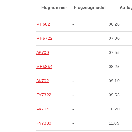
Flugnummer
Flugzeugmodell
Abflu
MH602
-
06:20
MH5722
-
07:00
AK700
-
07:55
MH5854
-
08:25
AK702
-
09:10
FY7322
-
09:55
AK704
-
10:20
FY7330
-
11:05