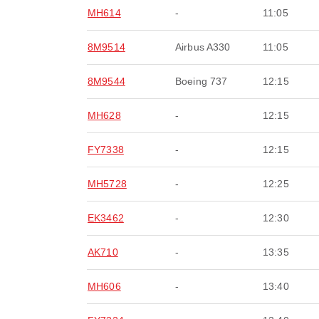
MH614
-
11:05
8M9514
Airbus A330
11:05
8M9544
Boeing 737
12:15
MH628
-
12:15
FY7338
-
12:15
MH5728
-
12:25
EK3462
-
12:30
AK710
-
13:35
MH606
-
13:40