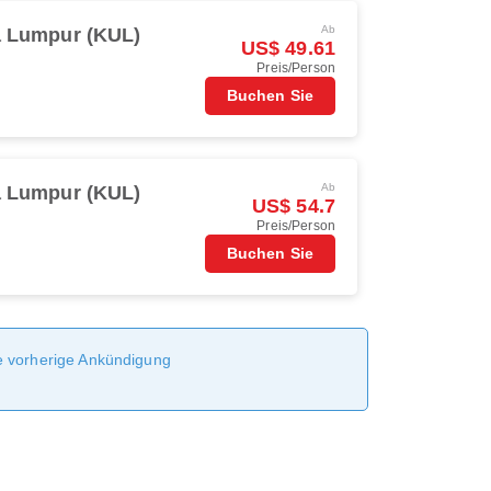
Ab
a Lumpur (KUL)
US$ 49.61
Preis/Person
Buchen Sie
Ab
a Lumpur (KUL)
US$ 54.7
Preis/Person
Buchen Sie
ne vorherige Ankündigung