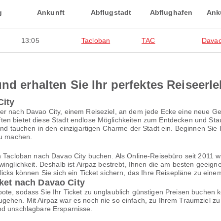
g
Ankunft
Abflugstadt
Abflughafen
Ank
13:05
Tacloban
TAC
Davao
nd erhalten Sie Ihr perfektes Reiseerl
City
er nach Davao City, einem Reiseziel, an dem jede Ecke eine neue Gesc
en bietet diese Stadt endlose Möglichkeiten zum Entdecken und Staun
 und tauchen in den einzigartigen Charme der Stadt ein. Beginnen Sie
zu machen.
on Tacloban nach Davao City buchen. Als Online-Reisebüro seit 2011 
inglichkeit. Deshalb ist Airpaz bestrebt, Ihnen die am besten geeign
Klicks können Sie sich ein Ticket sichern, das Ihre Reisepläne zu ei
cket nach Davao City
te, sodass Sie Ihr Ticket zu unglaublich günstigen Preisen buchen k
gehen. Mit Airpaz war es noch nie so einfach, zu Ihrem Traumziel zu 
nd unschlagbare Ersparnisse.