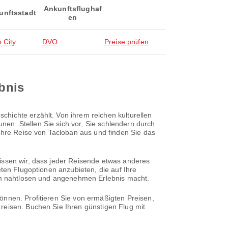
Ankunftsflughaf
unftsstadt
en
 City
DVO
Preise prüfen
ebnis
hichte erzählt. Von ihrem reichen kulturellen
en. Stellen Sie sich vor, Sie schlendern durch
 Ihre Reise von Tacloban aus und finden Sie das
wissen wir, dass jeder Reisende etwas anderes
eten Flugoptionen anzubieten, die auf Ihre
nem nahtlosen und angenehmen Erlebnis macht.
önnen. Profitieren Sie von ermäßigten Preisen,
reisen. Buchen Sie Ihren günstigen Flug mit