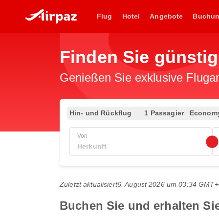
Flug
Hotel
Angebote
Buchu
Finden Sie günsti
Genießen Sie exklusive Flugan
Hin- und Rückflug
1 Passagier
Econom
Von
Zuletzt aktualisiert
6. August 2026 um 03:34 GMT+
Buchen Sie und erhalten Si