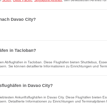
it
Scoot
,
Cebu Pacific
,
Singapore Airlines
, den beliebtesten Airlines fü
 nach Davao City?
äfen in Tacloban?
ten Abflughäfen in Tacloban. Diese Flughäfen bieten Shuttlebus, Esse
ern. Sie können detaillierte Informationen zu Einrichtungen und Ter
sflughäfen in Davao City?
liebtesten Ankunftsflughäfen in Davao City. Diese Flughäfen bieten E
ern. Detaillierte Informationen zu Einrichtungen und Terminalplänen 