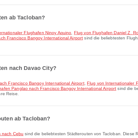
uten ab Tacloban?
ernationaler Flughafen Ninoy Aquino
,
Flug von Flughafen Daniel Z. R
h Francisco Bangoy International Airport
sind die beliebtesten Flug
uten nach Davao City?
nach Francisco Bangoy International Airport
,
Flug von Internationale
ghafen Panglao nach Francisco Bangoy International Airport
sind die b
re Reise.
routen ab Tacloban?
n nach Cebu
sind die beliebtesten Städterouten von Tacloban. Dies