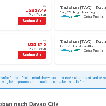
Ab
Tacloban (TAC)
Dava
US$ 37.49
Sa., 29. Aug.
Direktflug
Preis/Person
Cebu Pacific
Buchen Sie
Ab
Tacloban (TAC)
Dava
US$ 37.6
Do., 29. Okt.
Direktflug
Preis/Person
Cebu Pacific
Buchen Sie
te aufgeführten Preise möglicherweise nicht mehr aktuell sind und oh
möglichst genaue und aktuelle Informationen zu liefern.
oban nach Davao City