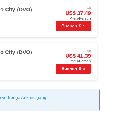
Ab
o City (DVO)
US$ 37.49
Preis/Person
Buchen Sie
Ab
o City (DVO)
US$ 41.39
Preis/Person
Buchen Sie
ne vorherige Ankündigung