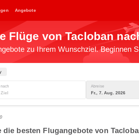
ngen
Angebote
ge Flüge von Tacloban nac
gebote zu Ihrem Wunschziel. Beginnen Sie
y
nach
Abreise
Fr., 7. Aug. 2026
0
e die besten Flugangebote von Taclob