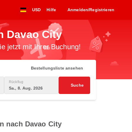
USD
Hilfe
Anmelden/Registrieren
h Davao City
 jetzt mit Ihrer Buchung!
Bestellungsliste ansehen
Rückflug
Suche
Sa., 8. Aug. 2026
an nach Davao City