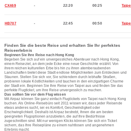
CX469
-
22:20
00:25
Taipe
HB707
-
22:45
00:50
Taipe
Finden Sie die beste Reise und erhalten Sie Ihr perfektes
Reiseerlebnis
Beginnen Sie Ihre Reise nach Hong Kong
Begeben Sie sich auf ein unvergessliches Abenteuer nach Hong Kong,
einem Reiseziel, an dem jede Ecke eine neue Geschichte erzählt. Von
ihrem reichen kulturellen Erbe bis hin zu ihren atemberaubenden
Landschaften bietet diese Stadt endlose Möglichkeiten zum Entdecken und
Staunen. Stellen Sie sich vor, Sie schlendern durch lebhafte Straßen,
probieren lokale Köstlichkeiten und tauchen in den einzigartigen Charme
der Stadt ein. Beginnen Sie Ihre Reise von Taipei aus und finden Sie das
perfekte Flugticket, um Ihre Reise unvergesslich zu machen.
Das sollten Sie vor dem Flug wissen
Mit Airpaz können Sie ganz einfach Flugtickets von Taipei nach Hong Kong
buchen. Als Online-Reisebüro seit 2011 wissen wir, dass jeder Reisende
etwas anderes sucht, sei es Komfort, Geschwindigkeit oder
Erschwinglichkeit. Deshalb ist Airpaz bestrebt, Ihnen die am besten
geeigneten Flugoptionen anzubieten, die auf Ihre Bedürfnisse
zugeschnitten sind. Mit nur wenigen Klicks können Sie sich ein Ticket
sichern, das Ihre Reisepläne zu einem nahtlosen und angenehmen
Erlebnis macht.