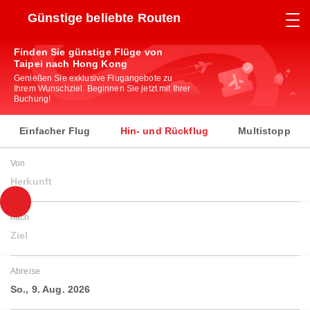
Günstige beliebte Routen
Finden Sie günstige Flüge von
Taipei nach Hong Kong
Genießen Sie exklusive Flugangebote zu
Ihrem Wunschziel. Beginnen Sie jetzt mit Ihrer
Buchung!
Einfacher Flug
Hin- und Rückflug
Multistopp
Von
Herkunft
nach
Ziel
Abreise
So., 9. Aug. 2026