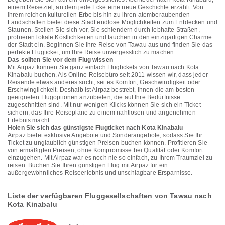
einem Reiseziel, an dem jede Ecke eine neue Geschichte erzählt. Von
ihrem reichen kulturellen Erbe bis hin zu ihren atemberaubenden
Landschaften bietet diese Stadt endlose Möglichkeiten zum Entdecken und
Staunen. Stellen Sie sich vor, Sie schlendern durch lebhafte Straßen,
probieren lokale Köstlichkeiten und tauchen in den einzigartigen Charme
der Stadt ein. Beginnen Sie Ihre Reise von Tawau aus und finden Sie das
perfekte Flugticket, um Ihre Reise unvergesslich zu machen.
Das sollten Sie vor dem Flug wissen
Mit Airpaz können Sie ganz einfach Flugtickets von Tawau nach Kota
Kinabalu buchen. Als Online-Reisebüro seit 2011 wissen wir, dass jeder
Reisende etwas anderes sucht, sei es Komfort, Geschwindigkeit oder
Erschwinglichkeit. Deshalb ist Airpaz bestrebt, Ihnen die am besten
geeigneten Flugoptionen anzubieten, die auf Ihre Bedürfnisse
zugeschnitten sind. Mit nur wenigen Klicks können Sie sich ein Ticket
sichern, das Ihre Reisepläne zu einem nahtlosen und angenehmen
Erlebnis macht.
Holen Sie sich das günstigste Flugticket nach Kota Kinabalu
Airpaz bietet exklusive Angebote und Sonderangebote, sodass Sie Ihr
Ticket zu unglaublich günstigen Preisen buchen können. Profitieren Sie
von ermäßigten Preisen, ohne Kompromisse bei Qualität oder Komfort
einzugehen. Mit Airpaz war es noch nie so einfach, zu Ihrem Traumziel zu
reisen. Buchen Sie Ihren günstigen Flug mit Airpaz für ein
außergewöhnliches Reiseerlebnis und unschlagbare Ersparnisse.
Liste der verfügbaren Fluggesellschaften von Tawau nach
Kota Kinabalu