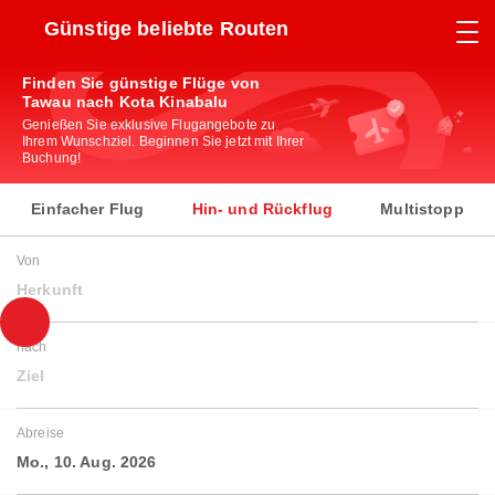
Günstige beliebte Routen
Finden Sie günstige Flüge von
Tawau nach Kota Kinabalu
Genießen Sie exklusive Flugangebote zu
Ihrem Wunschziel. Beginnen Sie jetzt mit Ihrer
Buchung!
Einfacher Flug
Hin- und Rückflug
Multistopp
Von
Herkunft
nach
Ziel
Abreise
Mo., 10. Aug. 2026