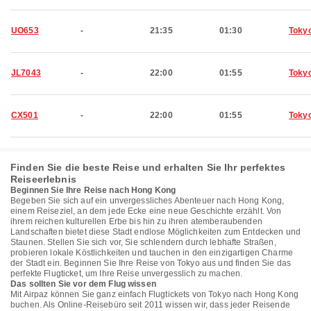
UO653
-
21:35
01:30
Toky
JL7043
-
22:00
01:55
Toky
CX501
-
22:00
01:55
Toky
Finden Sie die beste Reise und erhalten Sie Ihr perfektes
Reiseerlebnis
Beginnen Sie Ihre Reise nach Hong Kong
Begeben Sie sich auf ein unvergessliches Abenteuer nach Hong Kong,
einem Reiseziel, an dem jede Ecke eine neue Geschichte erzählt. Von
ihrem reichen kulturellen Erbe bis hin zu ihren atemberaubenden
Landschaften bietet diese Stadt endlose Möglichkeiten zum Entdecken und
Staunen. Stellen Sie sich vor, Sie schlendern durch lebhafte Straßen,
probieren lokale Köstlichkeiten und tauchen in den einzigartigen Charme
der Stadt ein. Beginnen Sie Ihre Reise von Tokyo aus und finden Sie das
perfekte Flugticket, um Ihre Reise unvergesslich zu machen.
Das sollten Sie vor dem Flug wissen
Mit Airpaz können Sie ganz einfach Flugtickets von Tokyo nach Hong Kong
buchen. Als Online-Reisebüro seit 2011 wissen wir, dass jeder Reisende