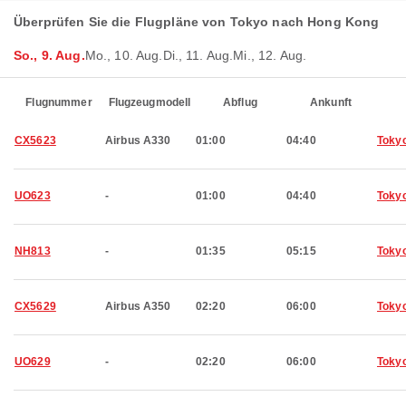
Überprüfen Sie die Flugpläne von Tokyo nach Hong Kong
So., 9. Aug.
Mo., 10. Aug.
Di., 11. Aug.
Mi., 12. Aug.
Flugnummer
Flugzeugmodell
Abflug
Ankunft
CX5623
Airbus A330
01:00
04:40
Toky
UO623
-
01:00
04:40
Toky
NH813
-
01:35
05:15
Toky
CX5629
Airbus A350
02:20
06:00
Toky
UO629
-
02:20
06:00
Toky