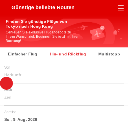
Günstige beliebte Routen
Finden Sie günstige Flüge von
Tokyo nach Hong Kong
Genießen Sie exklusive Flugangebote zu
Ihrem Wunschziel. Beginnen Sie jetzt mit Ihrer
Buchung!
Einfacher Flug
Hin- und Rückflug
Multistopp
Von
Herkunft
nach
Ziel
Abreise
So., 9. Aug. 2026