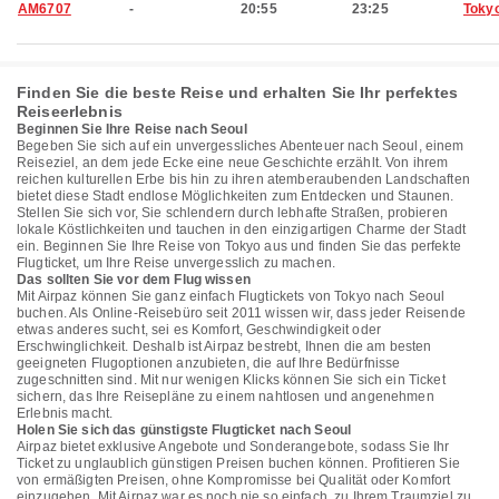
AM6707
-
20:55
23:25
Toky
Finden Sie die beste Reise und erhalten Sie Ihr perfektes
Reiseerlebnis
Beginnen Sie Ihre Reise nach Seoul
Begeben Sie sich auf ein unvergessliches Abenteuer nach Seoul, einem
Reiseziel, an dem jede Ecke eine neue Geschichte erzählt. Von ihrem
reichen kulturellen Erbe bis hin zu ihren atemberaubenden Landschaften
bietet diese Stadt endlose Möglichkeiten zum Entdecken und Staunen.
Stellen Sie sich vor, Sie schlendern durch lebhafte Straßen, probieren
lokale Köstlichkeiten und tauchen in den einzigartigen Charme der Stadt
ein. Beginnen Sie Ihre Reise von Tokyo aus und finden Sie das perfekte
Flugticket, um Ihre Reise unvergesslich zu machen.
Das sollten Sie vor dem Flug wissen
Mit Airpaz können Sie ganz einfach Flugtickets von Tokyo nach Seoul
buchen. Als Online-Reisebüro seit 2011 wissen wir, dass jeder Reisende
etwas anderes sucht, sei es Komfort, Geschwindigkeit oder
Erschwinglichkeit. Deshalb ist Airpaz bestrebt, Ihnen die am besten
geeigneten Flugoptionen anzubieten, die auf Ihre Bedürfnisse
zugeschnitten sind. Mit nur wenigen Klicks können Sie sich ein Ticket
sichern, das Ihre Reisepläne zu einem nahtlosen und angenehmen
Erlebnis macht.
Holen Sie sich das günstigste Flugticket nach Seoul
Airpaz bietet exklusive Angebote und Sonderangebote, sodass Sie Ihr
Ticket zu unglaublich günstigen Preisen buchen können. Profitieren Sie
von ermäßigten Preisen, ohne Kompromisse bei Qualität oder Komfort
einzugehen. Mit Airpaz war es noch nie so einfach, zu Ihrem Traumziel zu