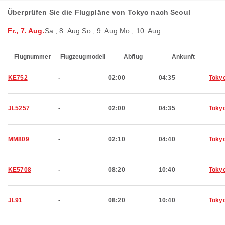
Überprüfen Sie die Flugpläne von Tokyo nach Seoul
Fr., 7. Aug.
Sa., 8. Aug.
So., 9. Aug.
Mo., 10. Aug.
Flugnummer
Flugzeugmodell
Abflug
Ankunft
KE752
-
02:00
04:35
Toky
JL5257
-
02:00
04:35
Toky
MM809
-
02:10
04:40
Toky
KE5708
-
08:20
10:40
Toky
JL91
-
08:20
10:40
Toky