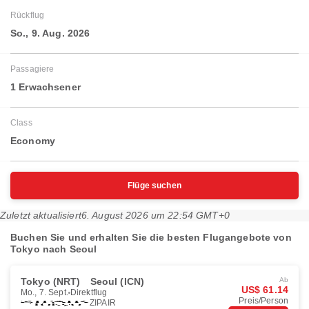
Rückflug
So., 9. Aug. 2026
Passagiere
1 Erwachsener
Class
Economy
Flüge suchen
Zuletzt aktualisiert
6. August 2026 um 22:54 GMT+0
Buchen Sie und erhalten Sie die besten Flugangebote von
Tokyo nach Seoul
Tokyo (NRT)
Seoul (ICN)
Ab
US$ 61.14
Mo., 7. Sept.
Direktflug
Preis/Person
ZIPAIR