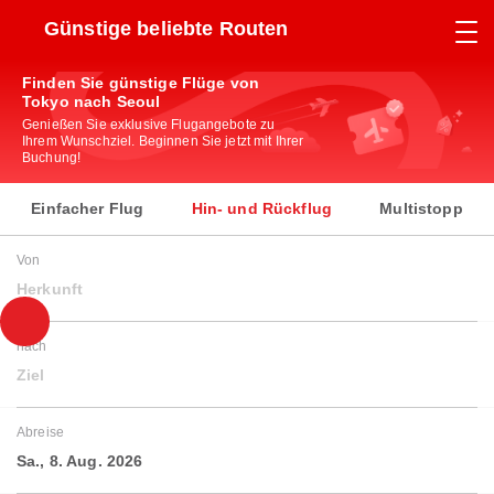
Günstige beliebte Routen
Finden Sie günstige Flüge von
Tokyo nach Seoul
Genießen Sie exklusive Flugangebote zu
Ihrem Wunschziel. Beginnen Sie jetzt mit Ihrer
Buchung!
Einfacher Flug
Hin- und Rückflug
Multistopp
Von
Herkunft
nach
Ziel
Abreise
Sa., 8. Aug. 2026