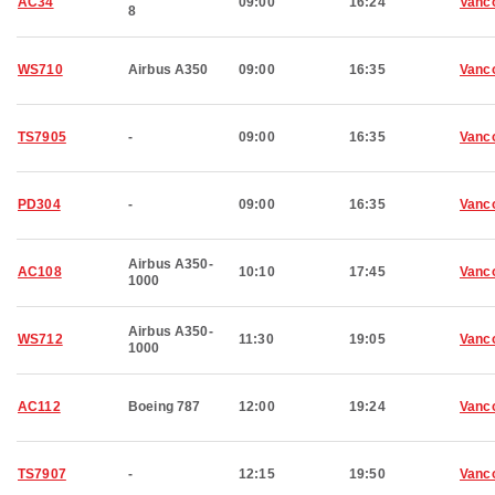
AC34
09:00
16:24
Vanc
8
WS710
Airbus A350
09:00
16:35
Vanc
TS7905
-
09:00
16:35
Vanc
PD304
-
09:00
16:35
Vanc
Airbus A350-
AC108
10:10
17:45
Vanc
1000
Airbus A350-
WS712
11:30
19:05
Vanc
1000
AC112
Boeing 787
12:00
19:24
Vanc
TS7907
-
12:15
19:50
Vanc