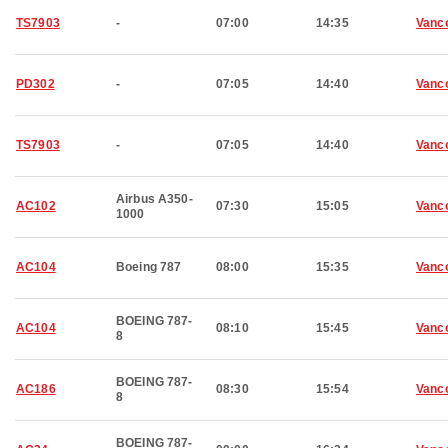
TS7903
-
07:00
14:35
Vanc
PD302
-
07:05
14:40
Vanc
TS7903
-
07:05
14:40
Vanc
Airbus A350-
AC102
07:30
15:05
Vanc
1000
AC104
Boeing 787
08:00
15:35
Vanc
BOEING 787-
AC104
08:10
15:45
Vanc
8
BOEING 787-
AC186
08:30
15:54
Vanc
8
BOEING 787-