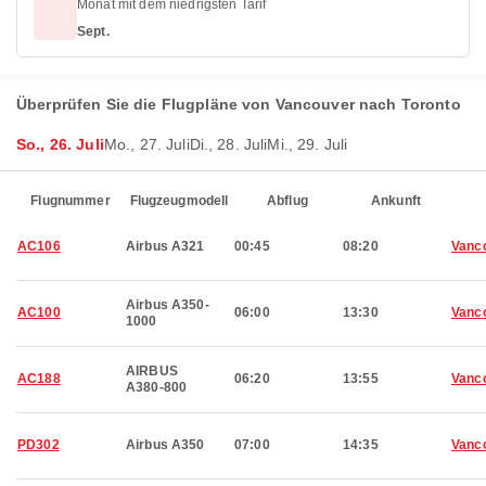
Monat mit dem niedrigsten Tarif
Sept.
Überprüfen Sie die Flugpläne von Vancouver nach Toronto
So., 26. Juli
Mo., 27. Juli
Di., 28. Juli
Mi., 29. Juli
Flugnummer
Flugzeugmodell
Abflug
Ankunft
AC106
Airbus A321
00:45
08:20
Vanc
Airbus A350-
AC100
06:00
13:30
Vanc
1000
AIRBUS
AC188
06:20
13:55
Vanc
A380-800
PD302
Airbus A350
07:00
14:35
Vanc