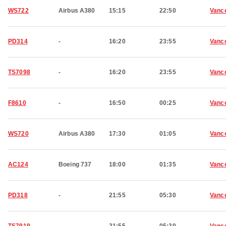
WS722
Airbus A380
15:15
22:50
Vanc
PD314
-
16:20
23:55
Vanc
TS7098
-
16:20
23:55
Vanc
F8610
-
16:50
00:25
Vanc
WS720
Airbus A380
17:30
01:05
Vanc
AC124
Boeing 737
18:00
01:35
Vanc
PD318
-
21:55
05:30
Vanc