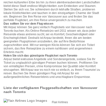
reichen kulturellen Erbe bis hin zu ihren atemberaubenden Landschaften
bietet diese Stadt endlose Möglichkeiten zum Entdecken und Staunen.
Stellen Sie sich vor, Sie schlendern durch lebhafte Straßen, probieren
lokale Köstlichkeiten und tauchen in den einzigartigen Charme der Stadt
ein. Beginnen Sie Ihre Reise von Vancouver aus und finden Sie das
perfekte Flugticket, um Ihre Reise unvergesslich zu machen.
Das sollten Sie vor dem Flug wissen
Mit Airpaz können Sie ganz einfach Flugtickets von Vancouver nach
Toronto buchen. Als Online-Reisebüro seit 2011 wissen wir, dass jeder
Reisende etwas anderes sucht, sei es Komfort, Geschwindigkeit oder
Erschwinglichkeit. Deshalb ist Airpaz bestrebt, Ihnen die am besten
geeigneten Flugoptionen anzubieten, die auf Ihre Bedürfnisse
zugeschnitten sind. Mit nur wenigen Klicks können Sie sich ein Ticket
sichern, das Ihre Reisepläne zu einem nahtlosen und angenehmen
Erlebnis macht.
Holen Sie sich das günstigste Flugticket nach Toronto
Airpaz bietet exklusive Angebote und Sonderangebote, sodass Sie Ihr
Ticket zu unglaublich günstigen Preisen buchen können. Profitieren Sie
von ermäßigten Preisen, ohne Kompromisse bei Qualität oder Komfort
einzugehen. Mit Airpaz war es noch nie so einfach, zu Ihrem Traumziel zu
reisen. Buchen Sie Ihren günstigen Flug mit Airpaz für ein
außergewöhnliches Reiseerlebnis und unschlagbare Ersparnisse.
Liste der verfügbaren Fluggesellschaften von Vancouver
nach Toronto
Flair Airlines