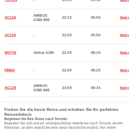
TS7919
-
21:55
05:30
Vanc
AIRBUS
AC126
22:15
05:50
Vanc
A380-800
AC126
-
22:20
05:50
Vanc
WS736
Airbus A380
22:35
06:10
Vanc
F8600
-
22:45
06:25
Vanc
AIRBUS
AC128
23:00
06:34
Vanc
A380-800
Finden Sie die beste Reise und erhalten Sie Ihr perfektes
Reiseerlebnis
Beginnen Sie Ihre Reise nach Toronto
Begeben Sie sich auf ein unvergessliches Abenteuer nach Toronto, einem
Reiseziel, an dem jede Ecke eine neue Geschichte erzählt. Von ihrem