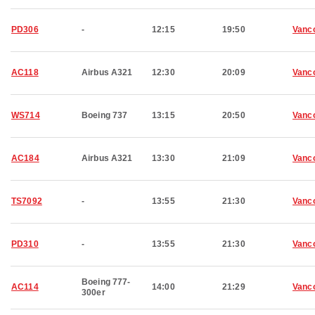
PD306
-
12:15
19:50
Vanc
AC118
Airbus A321
12:30
20:09
Vanc
WS714
Boeing 737
13:15
20:50
Vanc
AC184
Airbus A321
13:30
21:09
Vanc
TS7092
-
13:55
21:30
Vanc
PD310
-
13:55
21:30
Vanc
Boeing 777-
AC114
14:00
21:29
Vanc
300er