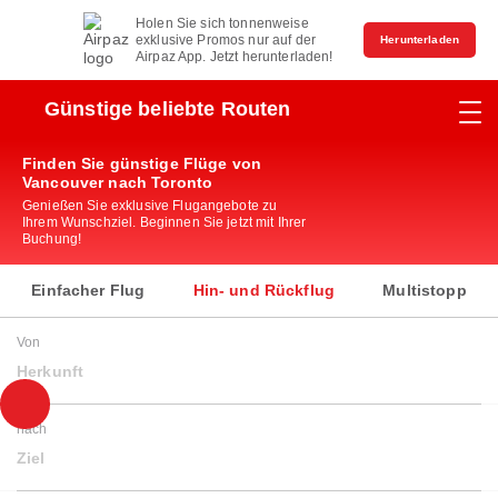
Holen Sie sich tonnenweise
exklusive Promos nur auf der
Herunterladen
Airpaz App. Jetzt herunterladen!
Günstige beliebte Routen
Finden Sie günstige Flüge von
Vancouver nach Toronto
Genießen Sie exklusive Flugangebote zu
Ihrem Wunschziel. Beginnen Sie jetzt mit Ihrer
Buchung!
Einfacher Flug
Hin- und Rückflug
Multistopp
Von
Herkunft
nach
Ziel