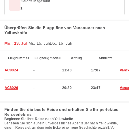
Zielorte insgesamt
1
Überprüfen Sie die Flugpläne von Vancouver nach
Yellowknife
Mo., 13. Juli
Mi., 15. Juli
Do., 16. Juli
Flugnummer
Flugzeugmodell
Abflug
Ankunft
AC8024
-
13:40
17:07
Vanc
AC8026
-
20:20
23:47
Vanc
Finden Sie die beste Reise und erhalten Sie Ihr perfektes
Reiseerlebnis
Beginnen Sie Ihre Reise nach Yellowknife
Begeben Sie sich auf ein unvergessliches Abenteuer nach Yellowknife,
einem Reiseziel, an dem jede Ecke eine neue Geschichte erzählt. Von