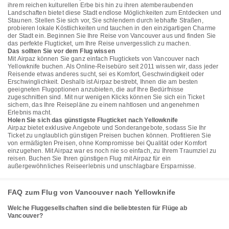
ihrem reichen kulturellen Erbe bis hin zu ihren atemberaubenden
Landschaften bietet diese Stadt endlose Möglichkeiten zum Entdecken und
Staunen. Stellen Sie sich vor, Sie schlendern durch lebhafte Straßen,
probieren lokale Köstlichkeiten und tauchen in den einzigartigen Charme
der Stadt ein. Beginnen Sie Ihre Reise von Vancouver aus und finden Sie
das perfekte Flugticket, um Ihre Reise unvergesslich zu machen.
Das sollten Sie vor dem Flug wissen
Mit Airpaz können Sie ganz einfach Flugtickets von Vancouver nach
Yellowknife buchen. Als Online-Reisebüro seit 2011 wissen wir, dass jeder
Reisende etwas anderes sucht, sei es Komfort, Geschwindigkeit oder
Erschwinglichkeit. Deshalb ist Airpaz bestrebt, Ihnen die am besten
geeigneten Flugoptionen anzubieten, die auf Ihre Bedürfnisse
zugeschnitten sind. Mit nur wenigen Klicks können Sie sich ein Ticket
sichern, das Ihre Reisepläne zu einem nahtlosen und angenehmen
Erlebnis macht.
Holen Sie sich das günstigste Flugticket nach Yellowknife
Airpaz bietet exklusive Angebote und Sonderangebote, sodass Sie Ihr
Ticket zu unglaublich günstigen Preisen buchen können. Profitieren Sie
von ermäßigten Preisen, ohne Kompromisse bei Qualität oder Komfort
einzugehen. Mit Airpaz war es noch nie so einfach, zu Ihrem Traumziel zu
reisen. Buchen Sie Ihren günstigen Flug mit Airpaz für ein
außergewöhnliches Reiseerlebnis und unschlagbare Ersparnisse.
FAQ zum Flug von Vancouver nach Yellowknife
Welche Fluggesellschaften sind die beliebtesten für Flüge ab
Vancouver?