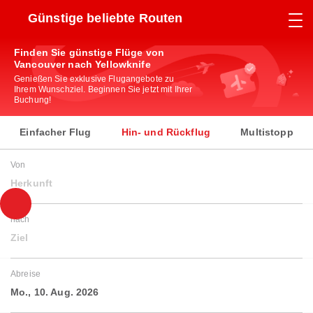
Günstige beliebte Routen
Finden Sie günstige Flüge von
Vancouver nach Yellowknife
Genießen Sie exklusive Flugangebote zu
Ihrem Wunschziel. Beginnen Sie jetzt mit Ihrer
Buchung!
Einfacher Flug
Hin- und Rückflug
Multistopp
Von
Herkunft
nach
Ziel
Abreise
Mo., 10. Aug. 2026