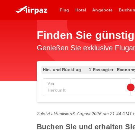
Flug
Hotel
Angebote
Buchu
Finden Sie günsti
Genießen Sie exklusive Flugan
Hin- und Rückflug
1 Passagier
Econom
Von
Zuletzt aktualisiert
6. August 2026 um 21:44 GMT+
Buchen Sie und erhalten S