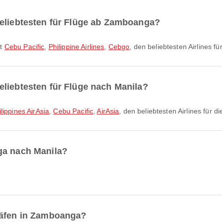
beliebtesten für Flüge ab Zamboanga?
it
Cebu Pacific
,
Philippine Airlines
,
Cebgo
, den beliebtesten Airlines fü
liebtesten für Flüge nach Manila?
ilippines AirAsia
,
Cebu Pacific
,
AirAsia
, den beliebtesten Airlines für d
ga nach Manila?
häfen in Zamboanga?