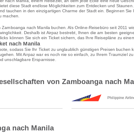
er nach Manila, einem Reiseziel, an dem jede Ecke eine neue Geschich
etet diese Stadt endlose Möglichkeiten zum Entdecken und Staunen. S
n und tauchen in den einzigartigen Charme der Stadt ein. Beginnen Si
zu machen.
on Zamboanga nach Manila buchen. Als Online-Reisebüro seit 2011 wi
inglichkeit. Deshalb ist Airpaz bestrebt, Ihnen die am besten geeign
Klicks können Sie sich ein Ticket sichern, das Ihre Reisepläne zu ei
cket nach Manila
te, sodass Sie Ihr Ticket zu unglaublich günstigen Preisen buchen k
gehen. Mit Airpaz war es noch nie so einfach, zu Ihrem Traumziel zu 
nd unschlagbare Ersparnisse.
gesellschaften von Zamboanga nach Ma
Philippine Airli
ga nach Manila