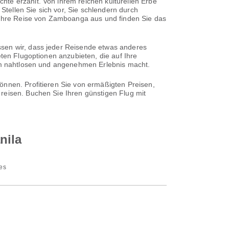
te erzählt. Von ihrem reichen kulturellen Erbe
tellen Sie sich vor, Sie schlendern durch
e Ihre Reise von Zamboanga aus und finden Sie das
ssen wir, dass jeder Reisende etwas anderes
eten Flugoptionen anzubieten, die auf Ihre
nem nahtlosen und angenehmen Erlebnis macht.
önnen. Profitieren Sie von ermäßigten Preisen,
reisen. Buchen Sie Ihren günstigen Flug mit
nila
nes