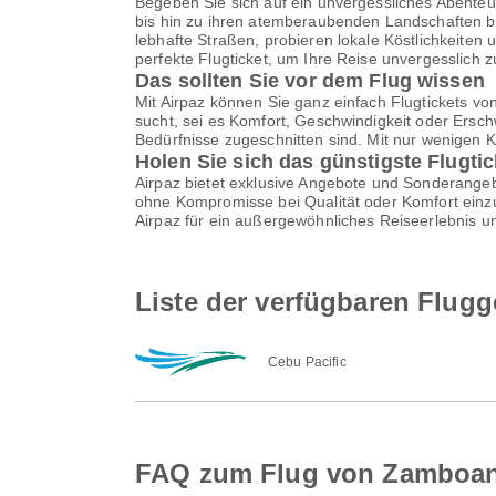
Begeben Sie sich auf ein unvergessliches Abenteu
bis hin zu ihren atemberaubenden Landschaften bi
lebhafte Straßen, probieren lokale Köstlichkeite
perfekte Flugticket, um Ihre Reise unvergesslich 
Das sollten Sie vor dem Flug wissen
Mit Airpaz können Sie ganz einfach Flugtickets v
sucht, sei es Komfort, Geschwindigkeit oder Erschw
Bedürfnisse zugeschnitten sind. Mit nur wenigen 
Holen Sie sich das günstigste Flugti
Airpaz bietet exklusive Angebote und Sonderangebo
ohne Kompromisse bei Qualität oder Komfort einzu
Airpaz für ein außergewöhnliches Reiseerlebnis u
Liste der verfügbaren Flug
Cebu Pacific
FAQ zum Flug von Zamboan