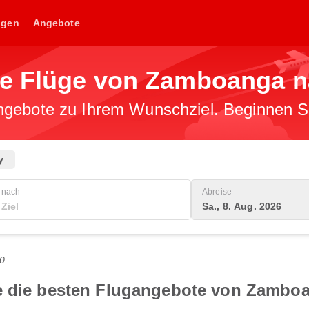
ngen
Angebote
ge Flüge von Zamboanga n
gebote zu Ihrem Wunschziel. Beginnen Sie
y
nach
Abreise
Sa., 8. Aug. 2026
0
ie die besten Flugangebote von Zambo