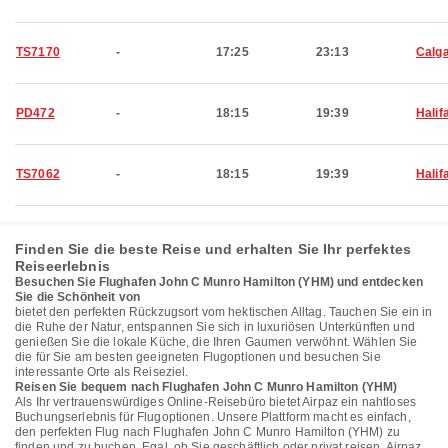
TS7170
-
17:25
23:13
Calg
PD472
-
18:15
19:39
Halif
TS7062
-
18:15
19:39
Halif
Finden Sie die beste Reise und erhalten Sie Ihr perfektes
Reiseerlebnis
Besuchen Sie Flughafen John C Munro Hamilton (YHM) und entdecken
Sie die Schönheit von
bietet den perfekten Rückzugsort vom hektischen Alltag. Tauchen Sie ein in
die Ruhe der Natur, entspannen Sie sich in luxuriösen Unterkünften und
genießen Sie die lokale Küche, die Ihren Gaumen verwöhnt. Wählen Sie
die für Sie am besten geeigneten Flugoptionen und besuchen Sie
interessante Orte als Reiseziel.
Reisen Sie bequem nach Flughafen John C Munro Hamilton (YHM)
Als Ihr vertrauenswürdiges Online-Reisebüro bietet Airpaz ein nahtloses
Buchungserlebnis für Flugoptionen. Unsere Plattform macht es einfach,
den perfekten Flug nach Flughafen John C Munro Hamilton (YHM) zu
finden und zu buchen. Egal, ob Sie geschäftlich oder privat reisen, Airpaz