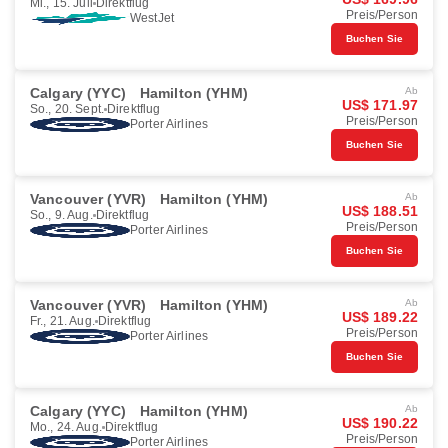
Mi., 15. Juli
Direktflug
Preis/Person
WestJet
Buchen Sie
Calgary (YYC)
Hamilton (YHM)
Ab
US$ 171.97
So., 20. Sept.
Direktflug
Preis/Person
Porter Airlines
Buchen Sie
Vancouver (YVR)
Hamilton (YHM)
Ab
US$ 188.51
So., 9. Aug.
Direktflug
Preis/Person
Porter Airlines
Buchen Sie
Vancouver (YVR)
Hamilton (YHM)
Ab
US$ 189.22
Fr., 21. Aug.
Direktflug
Preis/Person
Porter Airlines
Buchen Sie
Calgary (YYC)
Hamilton (YHM)
Ab
US$ 190.22
Mo., 24. Aug.
Direktflug
Preis/Person
Porter Airlines