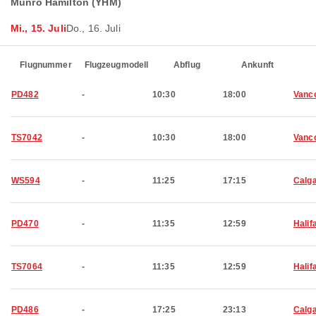
Munro Hamilton (YHM)
Mi., 15. Juli
Do., 16. Juli
Flugnummer
Flugzeugmodell
Abflug
Ankunft
PD482
-
10:30
18:00
Vanc
TS7042
-
10:30
18:00
Vanc
WS594
-
11:25
17:15
Calg
PD470
-
11:35
12:59
Halif
TS7064
-
11:35
12:59
Halif
PD486
-
17:25
23:13
Calg