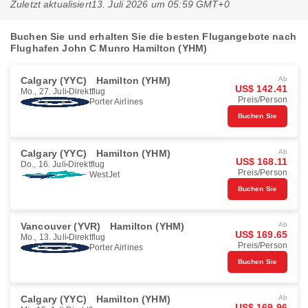
Zuletzt aktualisiert
13. Juli 2026 um 05:59 GMT+0
Buchen Sie und erhalten Sie die besten Flugangebote nach
Flughafen John C Munro Hamilton (YHM)
Calgary (YYC)
Hamilton (YHM)
Ab
US$ 142.41
Mo., 27. Juli
Direktflug
Preis/Person
Porter Airlines
Buchen Sie
Calgary (YYC)
Hamilton (YHM)
Ab
US$ 168.11
Do., 16. Juli
Direktflug
Preis/Person
WestJet
Buchen Sie
Vancouver (YVR)
Hamilton (YHM)
Ab
US$ 169.65
Mo., 13. Juli
Direktflug
Preis/Person
Porter Airlines
Buchen Sie
Calgary (YYC)
Hamilton (YHM)
Ab
US$ 169.96