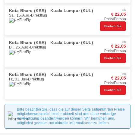
Kota Bharu (KBR)
Kuala Lumpur (KUL)
Ab
€ 22,05
Sa., 15. Aug.
Direktflug
Preis/Person
FireFly
Buchen Sie
Kota Bharu (KBR)
Kuala Lumpur (KUL)
Ab
€ 22,05
Di., 25. Aug.
Direktflug
Preis/Person
FireFly
Buchen Sie
Kota Bharu (KBR)
Kuala Lumpur (KUL)
Ab
€ 22,05
Fr., 31. Juli
Direktflug
Preis/Person
FireFly
Buchen Sie
Bitte beachten Sie, dass die auf dieser Seite aufgeführten Preise
möglicherweise nicht mehr aktuell sind und ohne vorherige
Ankündigung geändert werden können. Wir bemühen uns,
möglichst genaue und aktuelle Informationen zu liefern.