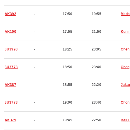
AK392
-
17:50
19:55
Meda
AK100
-
17:55
21:50
Kunm
3U3993
-
18:25
23:05
Chen
3U3773
-
18:50
23:40
Chon
AK387
-
18:55
22:20
Jaka
3U3773
-
19:00
23:40
Chon
AK379
-
19:45
22:50
Bali 