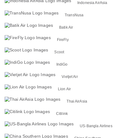
Indonesia AirAsia
TransNusa
Batik Air
FireFly
Scoot
IndiGo
Vietjet Air
Lion Air
Thai AirAsia
Citilink
US-Bangla Airlines