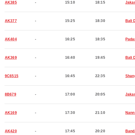
AK385
-
15:10
18:15
Jaka
AK377
-
15:25
18:30
Bali 
AK404
-
16:25
18:35
Pada
AK369
-
16:40
19:45
Bali 
9C6515
-
16:45
22:35
Shan
8B679
-
17:00
20:05
Jaka
AK169
-
17:30
21:10
Nann
AK420
-
17:45
20:20
Band