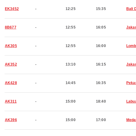
EK3452
-
12:25
15:35
Bali 
8B677
-
12:55
16:05
Jaka
AK305
-
12:55
16:00
Lomb
AK352
-
13:10
16:15
Jaka
AK428
-
14:45
16:35
Peka
AK311
-
15:00
18:40
Labu
AK396
-
15:00
17:00
Meda