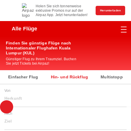
Holen Sie sich tonnenweise
exklusive Promos nur auf der
Herunterladen
Airpaz App. Jetzt herunterladen!
Alle Flüge
Finden Sie günstige Flüge nach
Internationaler Flughafen Kuala
Lumpur (KUL)
Günstiger Flug zu Ihrem Traumziel. Buchen
Sie jetzt Tickets bei Airpaz!
Einfacher Flug
Hin- und Rückflug
Multistopp
Von
Herkunft
nach
Ziel