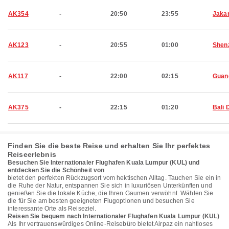
AK354
-
20:50
23:55
Jaka
AK123
-
20:55
01:00
Shen
AK117
-
22:00
02:15
Guan
AK375
-
22:15
01:20
Bali 
Finden Sie die beste Reise und erhalten Sie Ihr perfektes
Reiseerlebnis
Besuchen Sie Internationaler Flughafen Kuala Lumpur (KUL) und
entdecken Sie die Schönheit von
bietet den perfekten Rückzugsort vom hektischen Alltag. Tauchen Sie ein in
die Ruhe der Natur, entspannen Sie sich in luxuriösen Unterkünften und
genießen Sie die lokale Küche, die Ihren Gaumen verwöhnt. Wählen Sie
die für Sie am besten geeigneten Flugoptionen und besuchen Sie
interessante Orte als Reiseziel.
Reisen Sie bequem nach Internationaler Flughafen Kuala Lumpur (KUL)
Als Ihr vertrauenswürdiges Online-Reisebüro bietet Airpaz ein nahtloses