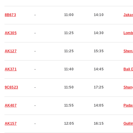
8B673
-
11:00
14:10
Jaka
AK305
-
11:25
14:30
Lomb
AK127
-
11:25
15:35
Shen
AK371
-
11:40
14:45
Bali 
9C6523
-
11:50
17:25
Shan
AK407
-
11:55
14:05
Pada
AK157
-
12:05
16:15
Guili