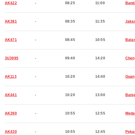
AK422
-
08:25
11:00
Band
AK381
-
08:35
11:35
Jaka
AK471
-
08:45
10:55
Bata
3U3995
-
09:40
14:20
Chen
AK113
-
10:20
14:40
Guan
AK441
-
10:20
13:00
Banj
AK390
-
10:55
12:55
Meda
AK430
-
10:55
12:45
Peka