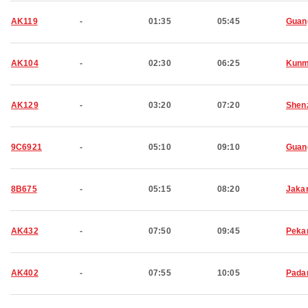
AK119
-
01:35
05:45
Guan
AK104
-
02:30
06:25
Kunm
AK129
-
03:20
07:20
Shen
9C6921
-
05:10
09:10
Guan
8B675
-
05:15
08:20
Jaka
AK432
-
07:50
09:45
Peka
AK402
-
07:55
10:05
Pada