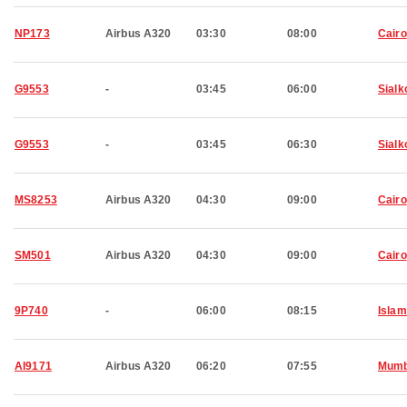
NP173
Airbus A320
03:30
08:00
Cairo
G9553
-
03:45
06:00
Sialk
G9553
-
03:45
06:30
Sialk
MS8253
Airbus A320
04:30
09:00
Cairo
SM501
Airbus A320
04:30
09:00
Cairo
9P740
-
06:00
08:15
Isla
AI9171
Airbus A320
06:20
07:55
Mumb