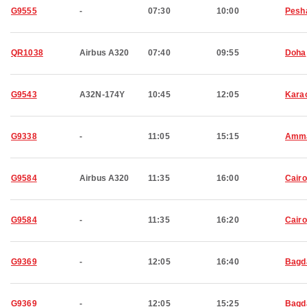
G9555
-
07:30
10:00
Pesh
QR1038
Airbus A320
07:40
09:55
Doha
G9543
A32N-174Y
10:45
12:05
Kara
G9338
-
11:05
15:15
Amm
G9584
Airbus A320
11:35
16:00
Cairo
G9584
-
11:35
16:20
Cairo
G9369
-
12:05
16:40
Bagd
G9369
-
12:05
15:25
Bagd