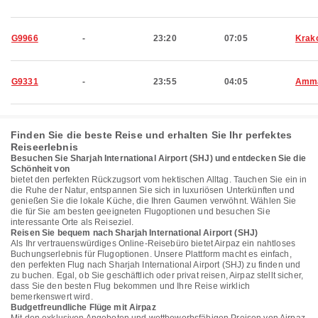
G9966
-
23:20
07:05
Krak
G9331
-
23:55
04:05
Amm
Finden Sie die beste Reise und erhalten Sie Ihr perfektes
Reiseerlebnis
Besuchen Sie Sharjah International Airport (SHJ) und entdecken Sie die
Schönheit von
bietet den perfekten Rückzugsort vom hektischen Alltag. Tauchen Sie ein in
die Ruhe der Natur, entspannen Sie sich in luxuriösen Unterkünften und
genießen Sie die lokale Küche, die Ihren Gaumen verwöhnt. Wählen Sie
die für Sie am besten geeigneten Flugoptionen und besuchen Sie
interessante Orte als Reiseziel.
Reisen Sie bequem nach Sharjah International Airport (SHJ)
Als Ihr vertrauenswürdiges Online-Reisebüro bietet Airpaz ein nahtloses
Buchungserlebnis für Flugoptionen. Unsere Plattform macht es einfach,
den perfekten Flug nach Sharjah International Airport (SHJ) zu finden und
zu buchen. Egal, ob Sie geschäftlich oder privat reisen, Airpaz stellt sicher,
dass Sie den besten Flug bekommen und Ihre Reise wirklich
bemerkenswert wird.
Budgetfreundliche Flüge mit Airpaz