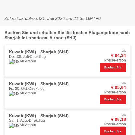
Zuletzt aktualisiert
21. Juli 2026 um 21:35 GMT+0
Buchen Sie und erhalten Sie die besten Flugangebote nach
Sharjah International Airport (SHJ)
Kuwait (KWI)
Sharjah (SHJ)
Ab
€ 94,34
Do., 30. Juli
Direktflug
Preis/Person
Air Arabia
Buchen Sie
Kuwait (KWI)
Sharjah (SHJ)
Ab
€ 95,64
Fr., 30. Okt.
Direktflug
Preis/Person
Air Arabia
Buchen Sie
Kuwait (KWI)
Sharjah (SHJ)
Ab
€ 96,18
Sa., 1. Aug.
Direktflug
Preis/Person
Air Arabia
Buchen Sie