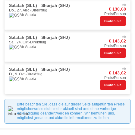
Salalah (SLL)
Sharjah (SHJ)
Ab
€ 130,68
Do., 27. Aug.
Direktflug
Preis/Person
Air Arabia
Buchen Sie
Salalah (SLL)
Sharjah (SHJ)
Ab
€ 143,62
Sa., 24. Okt.
Direktflug
Preis/Person
Air Arabia
Buchen Sie
Salalah (SLL)
Sharjah (SHJ)
Ab
€ 143,62
Fr., 9. Okt.
Direktflug
Preis/Person
Air Arabia
Buchen Sie
Bitte beachten Sie, dass die auf dieser Seite aufgeführten Preise
möglicherweise nicht mehr aktuell sind und ohne vorherige
Ankündigung geändert werden können. Wir bemühen uns,
möglichst genaue und aktuelle Informationen zu liefern.