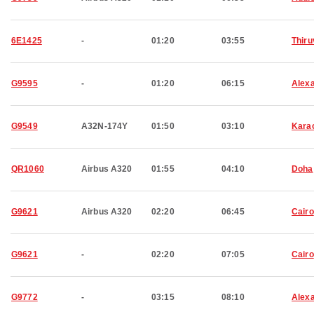
6E1425
-
01:20
03:55
Thir
G9595
-
01:20
06:15
Alexa
G9549
A32N-174Y
01:50
03:10
Kara
QR1060
Airbus A320
01:55
04:10
Doha
G9621
Airbus A320
02:20
06:45
Cairo
G9621
-
02:20
07:05
Cairo
G9772
-
03:15
08:10
Alexa