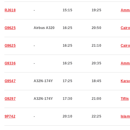
RJ618
-
15:15
19:25
Amm
G9625
Airbus A320
16:25
20:50
Cairo
G9625
-
16:25
21:10
Cairo
G9336
-
16:25
20:35
Amm
G9547
A32N-174Y
17:25
18:45
Kara
G9297
A32N-174Y
17:30
21:00
Tiflis
9P742
-
20:10
22:25
Isla