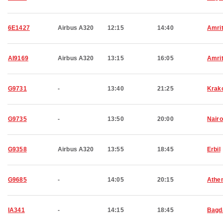
6E1427
Airbus A320
12:15
14:40
Amri
AI9169
Airbus A320
13:15
16:05
Amri
G9731
-
13:40
21:25
Krak
G9735
-
13:50
20:00
Nairo
G9358
Airbus A320
13:55
18:45
Erbil
G9685
-
14:05
20:15
Athe
IA341
-
14:15
18:45
Bagd