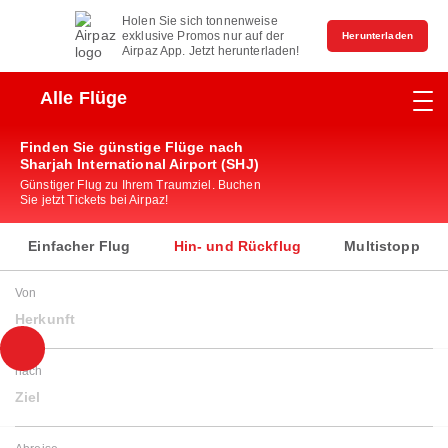
Holen Sie sich tonnenweise
exklusive Promos nur auf der
Herunterladen
Airpaz App. Jetzt herunterladen!
Alle Flüge
Finden Sie günstige Flüge nach
Sharjah International Airport (SHJ)
Günstiger Flug zu Ihrem Traumziel. Buchen
Sie jetzt Tickets bei Airpaz!
Einfacher Flug
Hin- und Rückflug
Multistopp
Von
Herkunft
nach
Ziel