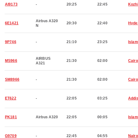
AI9173
-
20:25
22:45
Kozh
Airbus A320
6E1421
20:30
22:40
Hyde
N
9P746
-
21:10
23:25
Isla
AIRBUS
MS966
21:30
02:00
Cairo
A321
SM8966
-
21:30
02:00
Cairo
ET622
-
22:05
03:25
Addi
PK181
Airbus A320
22:05
00:05
Isla
G9709
-
22:45
04:55
Nairo