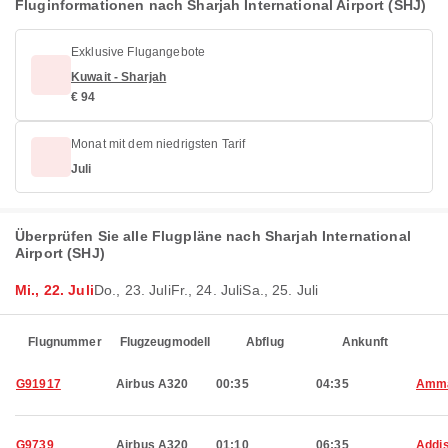
Fluginformationen nach Sharjah International Airport (SHJ)
Exklusive Flugangebote
Kuwait - Sharjah
€ 94
Monat mit dem niedrigsten Tarif
Juli
Überprüfen Sie alle Flugpläne nach Sharjah International
Airport (SHJ)
Mi., 22. Juli
Do., 23. Juli
Fr., 24. Juli
Sa., 25. Juli
Flugnummer
Flugzeugmodell
Abflug
Ankunft
G91917
Airbus A320
00:35
04:35
Amm
G9739
Airbus A320
01:10
06:35
Addi