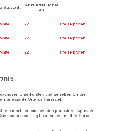
Ankunftsflughaf
unftsstadt
en
wknife
YZF
Preise prüfen
wknife
YZF
Preise prüfen
wknife
YZF
Preise prüfen
ebnis
 luxuriösen Unterkünften und genießen Sie die
interessante Orte als Reiseziel.
attform macht es einfach, den perfekten Flug nach
dass Sie den besten Flug bekommen und Ihre Reise