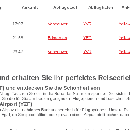
g
Ankunft
Abflugstadt
Abflughafen
Ank
17:07
Vancouver
YVR
Yello
21:58
Edmonton
YEG
Yello
23:47
Vancouver
YVR
Yello
nd erhalten Sie Ihr perfektes Reiseerl
ZF) und entdecken Sie die Schönheit von
lltag. Tauchen Sie ein in die Ruhe der Natur, entspannen Sie sich in
Sie die für Sie am besten geeigneten Flugoptionen und besuchen Sie 
Airport (YZF)
t Airpaz ein nahtloses Buchungserlebnis für Flugoptionen. Unsere Pl
 Egal, ob Sie geschäftlich oder privat reisen, Airpaz stellt sicher, 