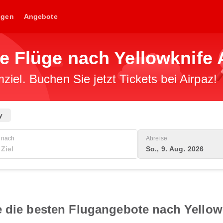
ngen
Angebote
e Flüge nach Yellowknife 
iel. Buchen Sie jetzt Tickets bei Airpaz!
y
nach
Abreise
So., 9. Aug. 2026
 die besten Flugangebote nach Yellowk