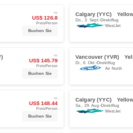
Ab
Calgary (YYC)
Yellow
US$ 126.8
Do., 3. Sept.
Direktflug
Preis/Person
WestJet
Buchen Sie
Ab
F)
Vancouver (YVR)
Yel
US$ 145.79
Di., 6. Okt.
Direktflug
Preis/Person
Air North
Buchen Sie
Ab
Calgary (YYC)
Yellow
US$ 148.44
Sa., 29. Aug.
Direktflug
Preis/Person
WestJet
Buchen Sie