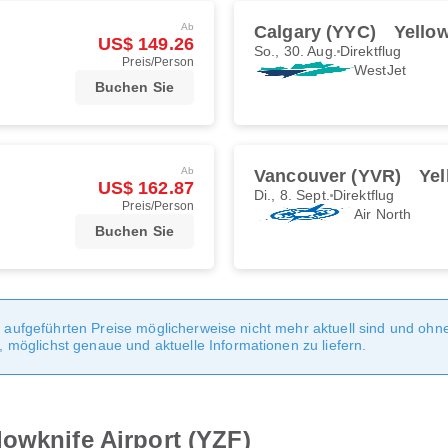
Ab
Calgary (YYC)
Yellow
US$ 149.26
So., 30. Aug.
Direktflug
Preis/Person
WestJet
Buchen Sie
Ab
Vancouver (YVR)
Yel
US$ 162.87
Di., 8. Sept.
Direktflug
Preis/Person
Air North
Buchen Sie
te aufgeführten Preise möglicherweise nicht mehr aktuell sind und oh
möglichst genaue und aktuelle Informationen zu liefern.
owknife Airport (YZF)