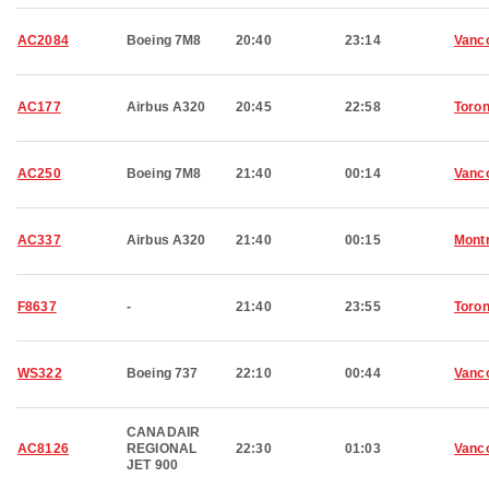
AC2084
Boeing 7M8
20:40
23:14
Vanc
AC177
Airbus A320
20:45
22:58
Toron
AC250
Boeing 7M8
21:40
00:14
Vanc
AC337
Airbus A320
21:40
00:15
Montr
F8637
-
21:40
23:55
Toron
WS322
Boeing 737
22:10
00:44
Vanc
CANADAIR
AC8126
REGIONAL
22:30
01:03
Vanc
JET 900