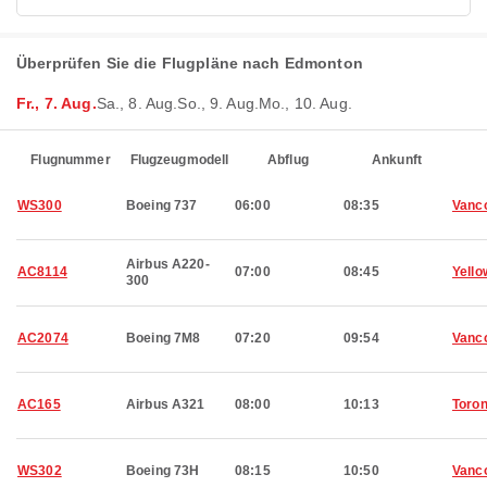
Überprüfen Sie die Flugpläne nach Edmonton
Fr., 7. Aug.
Sa., 8. Aug.
So., 9. Aug.
Mo., 10. Aug.
Flugnummer
Flugzeugmodell
Abflug
Ankunft
WS300
Boeing 737
06:00
08:35
Vanc
Airbus A220-
AC8114
07:00
08:45
Yello
300
AC2074
Boeing 7M8
07:20
09:54
Vanc
AC165
Airbus A321
08:00
10:13
Toron
WS302
Boeing 73H
08:15
10:50
Vanc