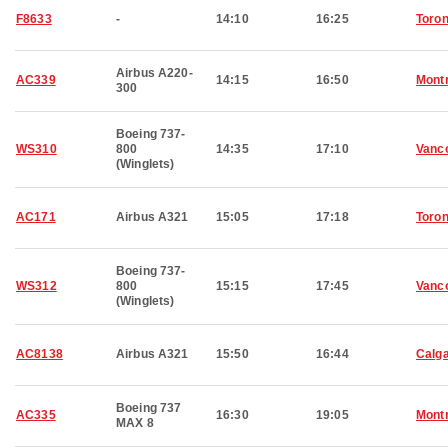
F8633
-
14:10
16:25
Toron
Airbus A220-
AC339
14:15
16:50
Montr
300
Boeing 737-
WS310
800
14:35
17:10
Vanc
(Winglets)
AC171
Airbus A321
15:05
17:18
Toron
Boeing 737-
WS312
800
15:15
17:45
Vanc
(Winglets)
AC8138
Airbus A321
15:50
16:44
Calg
Boeing 737
AC335
16:30
19:05
Montr
MAX 8