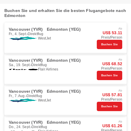
Buchen Sie und erhalten Sie die besten Flugangebote nach
Edmonton
Vancouver (YVR)
Edmonton (YEG)
Ab
US$ 53.11
Fr., 4. Sept.
Direktflug
Preis/Person
WestJet
Buchen Sie
Vancouver (YVR)
Edmonton (YEG)
Ab
US$ 68.52
Sa., 19. Sept.
Direktflug
Preis/Person
Flair Airlines
Buchen Sie
Vancouver (YVR)
Edmonton (YEG)
Ab
US$ 57.81
Fr., 7. Aug.
Direktflug
Preis/Person
WestJet
Buchen Sie
Vancouver (YVR)
Edmonton (YEG)
Ab
US$ 61.26
Do., 24. Sept.
Direktflug
Preis/Person