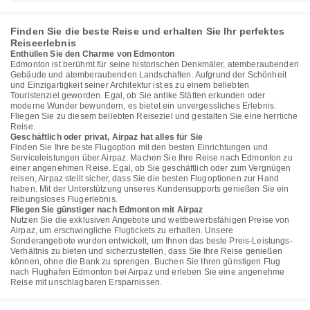
Finden Sie die beste Reise und erhalten Sie Ihr perfektes
Reiseerlebnis
Enthüllen Sie den Charme von Edmonton
Edmonton ist berühmt für seine historischen Denkmäler, atemberaubenden
Gebäude und atemberaubenden Landschaften. Aufgrund der Schönheit
und Einzigartigkeit seiner Architektur ist es zu einem beliebten
Touristenziel geworden. Egal, ob Sie antike Stätten erkunden oder
moderne Wunder bewundern, es bietet ein unvergessliches Erlebnis.
Fliegen Sie zu diesem beliebten Reiseziel und gestalten Sie eine herrliche
Reise.
Geschäftlich oder privat, Airpaz hat alles für Sie
Finden Sie Ihre beste Flugoption mit den besten Einrichtungen und
Serviceleistungen über Airpaz. Machen Sie Ihre Reise nach Edmonton zu
einer angenehmen Reise. Egal, ob Sie geschäftlich oder zum Vergnügen
reisen, Airpaz stellt sicher, dass Sie die besten Flugoptionen zur Hand
haben. Mit der Unterstützung unseres Kundensupports genießen Sie ein
reibungsloses Flugerlebnis.
Fliegen Sie günstiger nach Edmonton mit Airpaz
Nutzen Sie die exklusiven Angebote und wettbewerbsfähigen Preise von
Airpaz, um erschwingliche Flugtickets zu erhalten. Unsere
Sonderangebote wurden entwickelt, um Ihnen das beste Preis-Leistungs-
Verhältnis zu bieten und sicherzustellen, dass Sie Ihre Reise genießen
können, ohne die Bank zu sprengen. Buchen Sie Ihren günstigen Flug
nach Flughafen Edmonton bei Airpaz und erleben Sie eine angenehme
Reise mit unschlagbaren Ersparnissen.