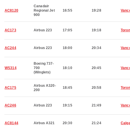
Canadair
AC8120
Regional Jet
16:55
19:28
Vanc
900
AC173
Airbus 223
17:05
19:18
Toron
AC244
Airbus 223
18:00
20:34
Vanc
Boeing 737-
WS314
700
18:10
20:45
Vanc
(Winglets)
Airbus A320-
AC175
18:45
20:58
Toron
200
AC246
Airbus 223
19:15
21:49
Vanc
AC8144
Airbus A321
20:30
21:24
Calg