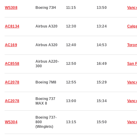
WS308
Boeing 73H
11:15
13:50
Vanc
AC8134
Airbus A320
12:30
13:24
Calg
AC169
Airbus A320
12:40
14:53
Toron
Airbus A220-
AC8558
12:50
16:49
San 
300
AC2078
Boeing 7M8
12:55
15:29
Vanc
Boeing 737
AC2078
13:00
15:34
Vanc
MAX 8
Boeing 737-
WS304
800
13:15
15:50
Vanc
(Winglets)