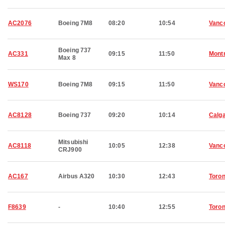
AC2076
Boeing 7M8
08:20
10:54
Vanc
Boeing 737
AC331
09:15
11:50
Montr
Max 8
WS170
Boeing 7M8
09:15
11:50
Vanc
AC8128
Boeing 737
09:20
10:14
Calg
Mitsubishi
AC8118
10:05
12:38
Vanc
CRJ900
AC167
Airbus A320
10:30
12:43
Toron
F8639
-
10:40
12:55
Toron