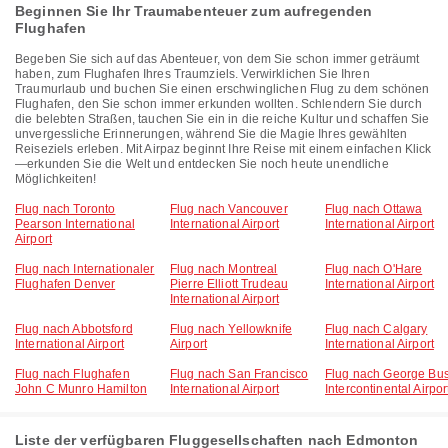
Beginnen Sie Ihr Traumabenteuer zum aufregenden
Flughafen
Begeben Sie sich auf das Abenteuer, von dem Sie schon immer geträumt
haben, zum Flughafen Ihres Traumziels. Verwirklichen Sie Ihren
Traumurlaub und buchen Sie einen erschwinglichen Flug zu dem schönen
Flughafen, den Sie schon immer erkunden wollten. Schlendern Sie durch
die belebten Straßen, tauchen Sie ein in die reiche Kultur und schaffen Sie
unvergessliche Erinnerungen, während Sie die Magie Ihres gewählten
Reiseziels erleben. Mit Airpaz beginnt Ihre Reise mit einem einfachen Klick
—erkunden Sie die Welt und entdecken Sie noch heute unendliche
Möglichkeiten!
Flug nach Toronto
Flug nach Vancouver
Flug nach Ottawa
Pearson International
International Airport
International Airport
Airport
Flug nach Internationaler
Flug nach Montreal
Flug nach O'Hare
Flughafen Denver
Pierre Elliott Trudeau
International Airport
International Airport
Flug nach Abbotsford
Flug nach Yellowknife
Flug nach Calgary
International Airport
Airport
International Airport
Flug nach Flughafen
Flug nach San Francisco
Flug nach George Bu
John C Munro Hamilton
International Airport
Intercontinental Airpor
Liste der verfügbaren Fluggesellschaften nach Edmonton