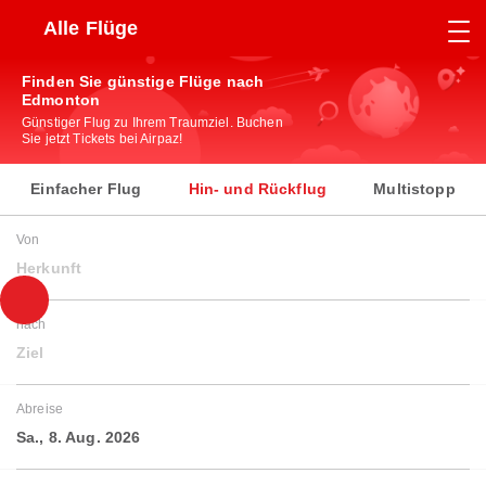
Alle Flüge
Finden Sie günstige Flüge nach
Edmonton
Günstiger Flug zu Ihrem Traumziel. Buchen
Sie jetzt Tickets bei Airpaz!
Einfacher Flug
Hin- und Rückflug
Multistopp
Von
Herkunft
nach
Ziel
Abreise
Sa., 8. Aug. 2026