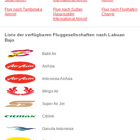
Seda Airport
International Airport
Airport
Flug nach Tambolaka
Flug nach Sultan
Flug nach Flughafen
Airport
Hasanuddin
Changi
International Airport
Liste der verfügbaren Fluggesellschaften nach Labuan
Bajo
Batik Air
AirAsia
Indonesia AirAsia
Wings Air
Super Air Jet
Citilink
Garuda Indonesia