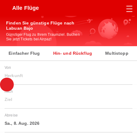
Alle Flüge
Finden Sie günstige Flüge nach
Labuan Bajo
Günstiger Flug zu Ihrem Traumziel. Buchen
Sie jetzt Tickets bei Airpaz!
Einfacher Flug
Hin- und Rückflug
Multistopp
Von
Herkunft
nach
Ziel
Abreise
Sa., 8. Aug. 2026