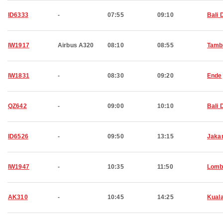
ID6333
-
07:55
09:10
Bali 
IW1917
Airbus A320
08:10
08:55
Tamb
IW1831
-
08:30
09:20
Ende
QZ642
-
09:00
10:10
Bali 
ID6526
-
09:50
13:15
Jaka
IW1947
-
10:35
11:50
Lomb
AK310
-
10:45
14:25
Kual