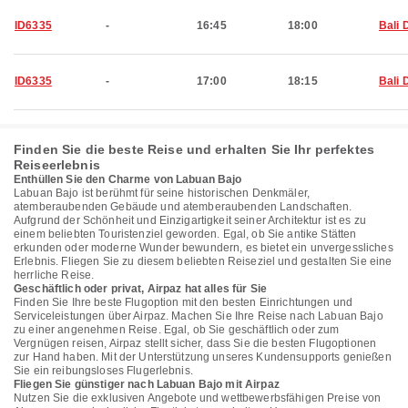
ID6335
-
16:45
18:00
Bali 
ID6335
-
17:00
18:15
Bali 
Finden Sie die beste Reise und erhalten Sie Ihr perfektes
Reiseerlebnis
Enthüllen Sie den Charme von Labuan Bajo
Labuan Bajo ist berühmt für seine historischen Denkmäler,
atemberaubenden Gebäude und atemberaubenden Landschaften.
Aufgrund der Schönheit und Einzigartigkeit seiner Architektur ist es zu
einem beliebten Touristenziel geworden. Egal, ob Sie antike Stätten
erkunden oder moderne Wunder bewundern, es bietet ein unvergessliches
Erlebnis. Fliegen Sie zu diesem beliebten Reiseziel und gestalten Sie eine
herrliche Reise.
Geschäftlich oder privat, Airpaz hat alles für Sie
Finden Sie Ihre beste Flugoption mit den besten Einrichtungen und
Serviceleistungen über Airpaz. Machen Sie Ihre Reise nach Labuan Bajo
zu einer angenehmen Reise. Egal, ob Sie geschäftlich oder zum
Vergnügen reisen, Airpaz stellt sicher, dass Sie die besten Flugoptionen
zur Hand haben. Mit der Unterstützung unseres Kundensupports genießen
Sie ein reibungsloses Flugerlebnis.
Fliegen Sie günstiger nach Labuan Bajo mit Airpaz
Nutzen Sie die exklusiven Angebote und wettbewerbsfähigen Preise von