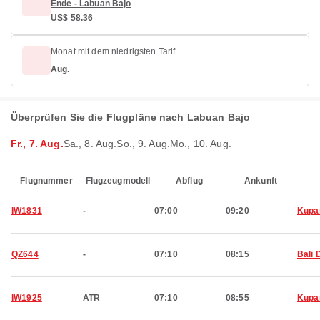
Ende - Labuan Bajo
US$ 58.36
Monat mit dem niedrigsten Tarif
Aug.
Überprüfen Sie die Flugpläne nach Labuan Bajo
Fr., 7. Aug.
Sa., 8. Aug.
So., 9. Aug.
Mo., 10. Aug.
Flugnummer
Flugzeugmodell
Abflug
Ankunft
IW1831
-
07:00
09:20
Kupa
QZ644
-
07:10
08:15
Bali 
IW1925
ATR
07:10
08:55
Kupa