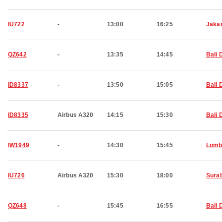
IU722
-
13:00
16:25
Jaka
QZ642
-
13:35
14:45
Bali 
ID8337
-
13:50
15:05
Bali 
ID8335
Airbus A320
14:15
15:30
Bali 
IW1949
-
14:30
15:45
Lomb
IU726
Airbus A320
15:30
18:00
Sura
QZ648
-
15:45
16:55
Bali 