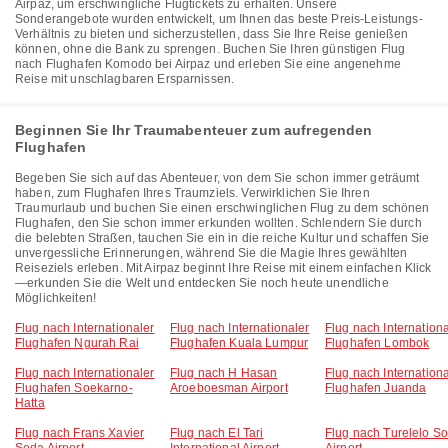
Airpaz, um erschwingliche Flugtickets zu erhalten. Unsere
Sonderangebote wurden entwickelt, um Ihnen das beste Preis-Leistungs-
Verhältnis zu bieten und sicherzustellen, dass Sie Ihre Reise genießen
können, ohne die Bank zu sprengen. Buchen Sie Ihren günstigen Flug
nach Flughafen Komodo bei Airpaz und erleben Sie eine angenehme
Reise mit unschlagbaren Ersparnissen.
Beginnen Sie Ihr Traumabenteuer zum aufregenden
Flughafen
Begeben Sie sich auf das Abenteuer, von dem Sie schon immer geträumt
haben, zum Flughafen Ihres Traumziels. Verwirklichen Sie Ihren
Traumurlaub und buchen Sie einen erschwinglichen Flug zu dem schönen
Flughafen, den Sie schon immer erkunden wollten. Schlendern Sie durch
die belebten Straßen, tauchen Sie ein in die reiche Kultur und schaffen Sie
unvergessliche Erinnerungen, während Sie die Magie Ihres gewählten
Reiseziels erleben. Mit Airpaz beginnt Ihre Reise mit einem einfachen Klick
—erkunden Sie die Welt und entdecken Sie noch heute unendliche
Möglichkeiten!
Flug nach Internationaler
Flug nach Internationaler
Flug nach Internation
Flughafen Ngurah Rai
Flughafen Kuala Lumpur
Flughafen Lombok
Flug nach Internationaler
Flug nach H Hasan
Flug nach Internationa
Flughafen Soekarno-
Aroeboesman Airport
Flughafen Juanda
Hatta
Flug nach Frans Xavier
Flug nach El Tari
Flug nach Turelelo S