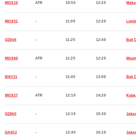
IW1910
ATR
10:55
12:25
Maka
IW1951
-
11:05
12:20
Lomb
QZ646
-
11:25
12:40
Bali 
IW1960
ATR
11:25
12:25
Maum
ID6331
-
11:45
13:00
Bali 
IW1927
ATR
12:10
14:20
Kupa
QZ860
-
12:15
15:30
Jaka
GA452
-
12:40
16:10
Jaka