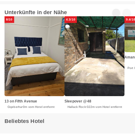
Unterkünfte in der Nähe
8/10
4.3/10
9.4/1
Amani
Port 
13 on Fifth Avenue
Sleepover @48
Gqeberha
0m vom Hotel entfernt
Hallack Rock
322m vom Hotel entfernt
Beliebtes Hotel