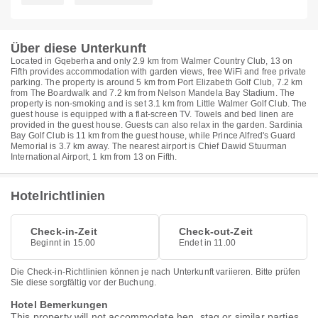
Über diese Unterkunft
Located in Gqeberha and only 2.9 km from Walmer Country Club, 13 on
Fifth provides accommodation with garden views, free WiFi and free private
parking. The property is around 5 km from Port Elizabeth Golf Club, 7.2 km
from The Boardwalk and 7.2 km from Nelson Mandela Bay Stadium. The
property is non-smoking and is set 3.1 km from Little Walmer Golf Club. The
guest house is equipped with a flat-screen TV. Towels and bed linen are
provided in the guest house. Guests can also relax in the garden. Sardinia
Bay Golf Club is 11 km from the guest house, while Prince Alfred's Guard
Memorial is 3.7 km away. The nearest airport is Chief Dawid Stuurman
International Airport, 1 km from 13 on Fifth.
Hotelrichtlinien
Check-in-Zeit
Check-out-Zeit
Beginnt in 15.00
Endet in 11.00
Die Check-in-Richtlinien können je nach Unterkunft variieren. Bitte prüfen
Sie diese sorgfältig vor der Buchung.
Hotel Bemerkungen
This property will not accommodate hen, stag or similar parties.