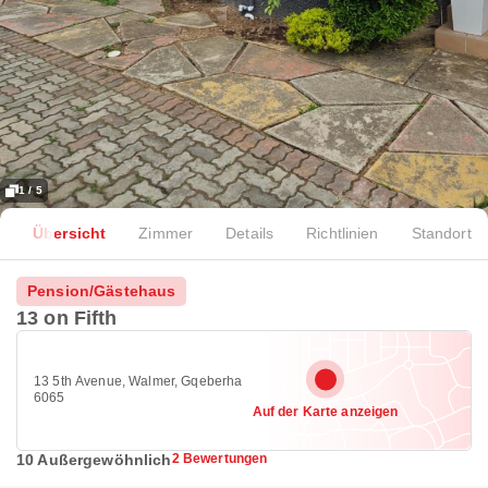
1 / 5
Übersicht
Zimmer
Details
Richtlinien
Standort
Pension/Gästehaus
13 on Fifth
13 5th Avenue, Walmer, Gqeberha
6065
Auf der Karte anzeigen
10 Außergewöhnlich
2 Bewertungen