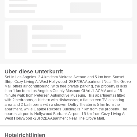
Über diese Unterkunft
Set in Los Angeles, 3.4 km from Melrose Avenue and 5 km from Sunset
Strip, Cozy Living At West Hollywood -2BR/2BA Apartment Near The Grove
Mall offers air conditioning. With free private parking, the property is less
than 1 km from Los Angeles County Museum Of Art / LACMA and a 15-
minute walk from Petersen Automotive Museum. This apartment is fitted
with 2 bedrooms, a kitchen with dishwasher, a flat-screen TV, a seating
area and 2 bathrooms with a shower. Dolby Theater is 5 km from the
apartment, while Capitol Records Building is 7 km from the property. The
nearest airport is Hollywood Burbank Airport, 15 km from Cozy Living At
West Hollywood -2BR/2BA Apartment Near The Grove Mall.
Hotelrichtlinien