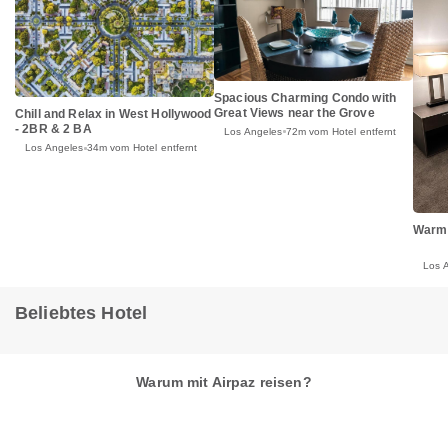
Spacious Charming Condo with
Great Views near the Grove
Chill and Relax in West Hollywood
- 2BR & 2 BA
Los Angeles
72m vom Hotel entfernt
Los Angeles
34m vom Hotel entfernt
Warm
Los 
Beliebtes Hotel
Warum mit Airpaz reisen?