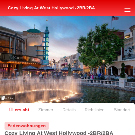
Cozy Living At West Hollywood -2BR/2BA
Apartment Near The Grove Mall
1 / 10
Übersicht
Zimmer
Details
Richtlinien
Standort
Ferienwohnungen
Cozy Living At West Hollywood -2BR/2BA