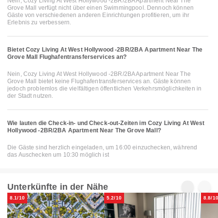
Nein, Cozy Living At West Hollywood -2BR/2BA Apartment Near The
Grove Mall verfügt nicht über einen Swimmingpool. Dennoch können
Gäste von verschiedenen anderen Einrichtungen profitieren, um ihr
Erlebnis zu verbessern.
Bietet Cozy Living At West Hollywood -2BR/2BA Apartment Near The
Grove Mall Flughafentransferservices an?
Nein, Cozy Living At West Hollywood -2BR/2BA Apartment Near The
Grove Mall bietet keine Flughafentransferservices an. Gäste können
jedoch problemlos die vielfältigen öffentlichen Verkehrsmöglichkeiten in
der Stadt nutzen.
Wie lauten die Check-in- und Check-out-Zeiten im Cozy Living At West
Hollywood -2BR/2BA Apartment Near The Grove Mall?
Die Gäste sind herzlich eingeladen, um 16:00 einzuchecken, während
das Auschecken um 10:30 möglich ist
Unterkünfte in der Nähe
8.1/10
5.2/10
8.8/1