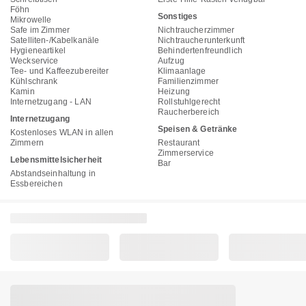
Föhn
Sonstiges
Mikrowelle
Safe im Zimmer
Nichtraucherzimmer
Satelliten-/Kabelkanäle
Nichtraucherunterkunft
Hygieneartikel
Behindertenfreundlich
Weckservice
Aufzug
Tee- und Kaffeezubereiter
Klimaanlage
Kühlschrank
Familienzimmer
Kamin
Heizung
Internetzugang - LAN
Rollstuhlgerecht
Raucherbereich
Internetzugang
Speisen & Getränke
Kostenloses WLAN in allen
Zimmern
Restaurant
Zimmerservice
Lebensmittelsicherheit
Bar
Abstandseinhaltung in
Essbereichen