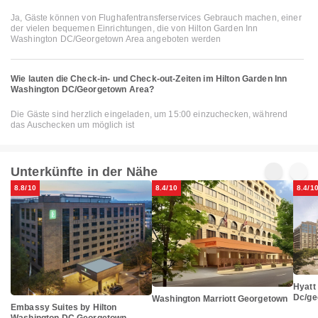
Ja, Gäste können von Flughafentransferservices Gebrauch machen, einer
der vielen bequemen Einrichtungen, die von Hilton Garden Inn
Washington DC/Georgetown Area angeboten werden
Wie lauten die Check-in- und Check-out-Zeiten im Hilton Garden Inn
Washington DC/Georgetown Area?
Die Gäste sind herzlich eingeladen, um 15:00 einzuchecken, während
das Auschecken um möglich ist
Unterkünfte in der Nähe
8.8/10
8.4/10
8.4/1
Hyatt
Dc/ge
Washington Marriott Georgetown
Embassy Suites by Hilton
Washington DC Georgetown