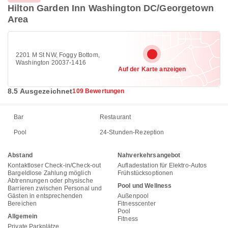
Hilton Garden Inn Washington DC/Georgetown
Area
2201 M St NW, Foggy Bottom,
Washington 20037-1416
Auf der Karte anzeigen
8.5 Ausgezeichnet
109 Bewertungen
Bar
Restaurant
Pool
24-Stunden-Rezeption
Abstand
Nahverkehrsangebot
Kontaktloser Check-in/Check-out
Aufladestation für Elektro-Autos
Bargeldlose Zahlung möglich
Frühstücksoptionen
Abtrennungen oder physische
Pool und Wellness
Barrieren zwischen Personal und
Gästen in entsprechenden
Außenpool
Bereichen
Fitnesscenter
Pool
Allgemein
Fitness
Private Parkplätze