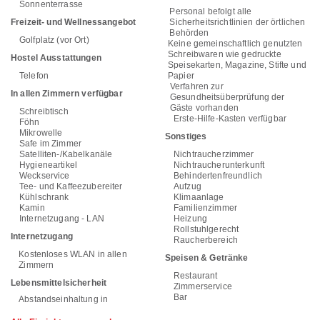
Sonnenterrasse
Personal befolgt alle
Freizeit- und Wellnessangebot
Sicherheitsrichtlinien der örtlichen
Behörden
Golfplatz (vor Ort)
Keine gemeinschaftlich genutzten
Schreibwaren wie gedruckte
Hostel Ausstattungen
Speisekarten, Magazine, Stifte und
Telefon
Papier
Verfahren zur
In allen Zimmern verfügbar
Gesundheitsüberprüfung der
Gäste vorhanden
Schreibtisch
Erste-Hilfe-Kasten verfügbar
Föhn
Mikrowelle
Sonstiges
Safe im Zimmer
Satelliten-/Kabelkanäle
Nichtraucherzimmer
Hygieneartikel
Nichtraucherunterkunft
Weckservice
Behindertenfreundlich
Tee- und Kaffeezubereiter
Aufzug
Kühlschrank
Klimaanlage
Kamin
Familienzimmer
Internetzugang - LAN
Heizung
Rollstuhlgerecht
Internetzugang
Raucherbereich
Kostenloses WLAN in allen
Speisen & Getränke
Zimmern
Restaurant
Lebensmittelsicherheit
Zimmerservice
Bar
Abstandseinhaltung in