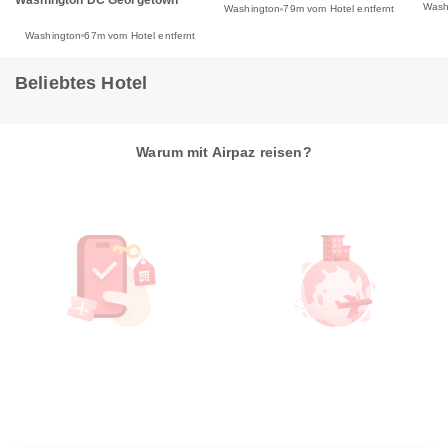
Wash
Washington
79m vom Hotel entfernt
Washington
67m vom Hotel entfernt
Beliebtes Hotel
Warum mit Airpaz reisen?