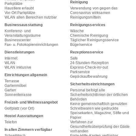
Reinigung
Parkplätze
Haustiere erlaubt
Verwendung von gegen das
Vor-Ort Parkplätze
Coronavirus wirksamen
WLAN allen Bereichen nutzbar
Reinigungsmitteln
Businessausstattung
Reinigungsservices
Konferenz- und
Wäsche
Veranstaltungsräume
Chemische Reinigung
Businesscenter
Täglicher Reinigungsservice
Fax- u. Fotokopiereinrichtungen
Bügelservice
Dienstleistungen
Rezeptionsservice
Internet
Safe
WLAN
24-Stunden-Rezeption
WLAN inklusive
Express-Check-in/-out
Parkservice
Einrichtungen allgemein
Gepäckaufbewahrung
Terrasse
Sicherheitseinrichtungen
Gartenmöbel
Garten
Personal befolgt alle
Sonnenterrasse
Sicherheitsrichtlinien der örtlichen
Behörden
Freizeit- und Wellnessangebot
Keine gemeinschaftlich genutzten
Golfplatz (vor Ort)
Schreibwaren wie gedruckte
Speisekarten, Magazine, Stifte und
Hostel Ausstattungen
Papier
Telefon
Verfahren zur
Gesundheitsüberprüfung der Gäste
In allen Zimmern verfügbar
vorhanden
Schreibtisch
Erste-Hilfe-Kasten verfügbar