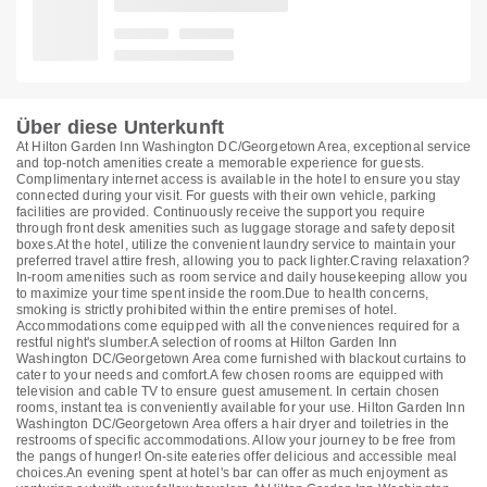
Über diese Unterkunft
At Hilton Garden Inn Washington DC/Georgetown Area, exceptional service
and top-notch amenities create a memorable experience for guests.
Complimentary internet access is available in the hotel to ensure you stay
connected during your visit. For guests with their own vehicle, parking
facilities are provided. Continuously receive the support you require
through front desk amenities such as luggage storage and safety deposit
boxes.At the hotel, utilize the convenient laundry service to maintain your
preferred travel attire fresh, allowing you to pack lighter.Craving relaxation?
In-room amenities such as room service and daily housekeeping allow you
to maximize your time spent inside the room.Due to health concerns,
smoking is strictly prohibited within the entire premises of hotel.
Accommodations come equipped with all the conveniences required for a
restful night's slumber.A selection of rooms at Hilton Garden Inn
Washington DC/Georgetown Area come furnished with blackout curtains to
cater to your needs and comfort.A few chosen rooms are equipped with
television and cable TV to ensure guest amusement. In certain chosen
rooms, instant tea is conveniently available for your use. Hilton Garden Inn
Washington DC/Georgetown Area offers a hair dryer and toiletries in the
restrooms of specific accommodations. Allow your journey to be free from
the pangs of hunger! On-site eateries offer delicious and accessible meal
choices.An evening spent at hotel's bar can offer as much enjoyment as