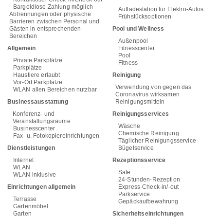
Bargeldlose Zahlung möglich
Aufladestation für Elektro-Autos
Abtrennungen oder physische
Frühstücksoptionen
Barrieren zwischen Personal und
Gästen in entsprechenden
Pool und Wellness
Bereichen
Außenpool
Allgemein
Fitnesscenter
Pool
Private Parkplätze
Fitness
Parkplätze
Haustiere erlaubt
Reinigung
Vor-Ort Parkplätze
Verwendung von gegen das
WLAN allen Bereichen nutzbar
Coronavirus wirksamen
Businessausstattung
Reinigungsmitteln
Konferenz- und
Reinigungsservices
Veranstaltungsräume
Wäsche
Businesscenter
Chemische Reinigung
Fax- u. Fotokopiereinrichtungen
Täglicher Reinigungsservice
Dienstleistungen
Bügelservice
Internet
Rezeptionsservice
WLAN
Safe
WLAN inklusive
24-Stunden-Rezeption
Einrichtungen allgemein
Express-Check-in/-out
Parkservice
Terrasse
Gepäckaufbewahrung
Gartenmöbel
Garten
Sicherheitseinrichtungen