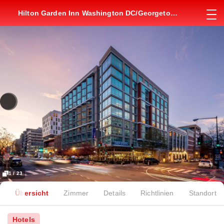
Hilton Garden Inn Washington DC/Georgetown
Area
1 / 23
Übersicht
Zimmer
Details
Richtlinien
Standort
Hotels