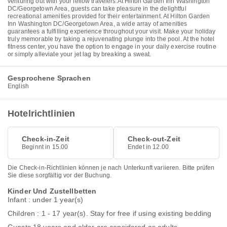
venturing out with your fellow travelers.At Hilton Garden Inn Washington
DC/Georgetown Area, guests can take pleasure in the delightful
recreational amenities provided for their entertainment. At Hilton Garden
Inn Washington DC/Georgetown Area, a wide array of amenities
guarantees a fulfilling experience throughout your visit. Make your holiday
truly memorable by taking a rejuvenating plunge into the pool. At the hotel
fitness center, you have the option to engage in your daily exercise routine
or simply alleviate your jet lag by breaking a sweat.
Gesprochene Sprachen
English
Hotelrichtlinien
Check-in-Zeit
Check-out-Zeit
Beginnt in 15.00
Endet in 12.00
Die Check-in-Richtlinien können je nach Unterkunft variieren. Bitte prüfen
Sie diese sorgfältig vor der Buchung.
Kinder Und Zustellbetten
Infant : under 1 year(s)
Children : 1 - 17 year(s). Stay for free if using existing bedding