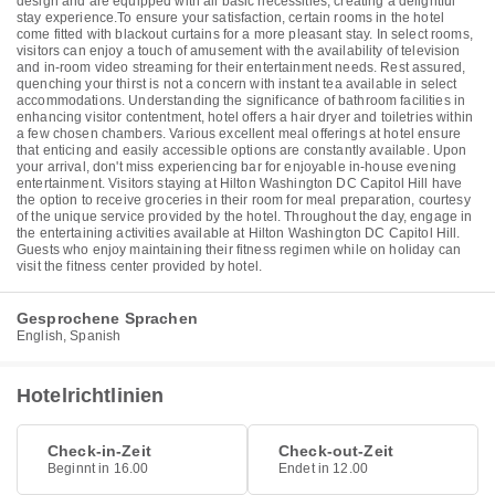
design and are equipped with all basic necessities, creating a delightful
stay experience.To ensure your satisfaction, certain rooms in the hotel
come fitted with blackout curtains for a more pleasant stay. In select rooms,
visitors can enjoy a touch of amusement with the availability of television
and in-room video streaming for their entertainment needs. Rest assured,
quenching your thirst is not a concern with instant tea available in select
accommodations. Understanding the significance of bathroom facilities in
enhancing visitor contentment, hotel offers a hair dryer and toiletries within
a few chosen chambers. Various excellent meal offerings at hotel ensure
that enticing and easily accessible options are constantly available. Upon
your arrival, don't miss experiencing bar for enjoyable in-house evening
entertainment. Visitors staying at Hilton Washington DC Capitol Hill have
the option to receive groceries in their room for meal preparation, courtesy
of the unique service provided by the hotel. Throughout the day, engage in
the entertaining activities available at Hilton Washington DC Capitol Hill.
Guests who enjoy maintaining their fitness regimen while on holiday can
visit the fitness center provided by hotel.
Gesprochene Sprachen
English, Spanish
Hotelrichtlinien
Check-in-Zeit
Check-out-Zeit
Beginnt in 16.00
Endet in 12.00