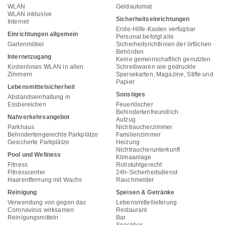
WLAN
Geldautomat
WLAN inklusive
Sicherheitseinrichtungen
Internet
Erste-Hilfe-Kasten verfügbar
Einrichtungen allgemein
Personal befolgt alle
Gartenmöbel
Sicherheitsrichtlinien der örtlichen
Behörden
Internetzugang
Keine gemeinschaftlich genutzten
Kostenloses WLAN in allen
Schreibwaren wie gedruckte
Zimmern
Speisekarten, Magazine, Stifte und
Papier
Lebensmittelsicherheit
Sonstiges
Abstandseinhaltung in
Essbereichen
Feuerlöscher
Behindertenfreundlich
Nahverkehrsangebot
Aufzug
Parkhaus
Nichtraucherzimmer
Behindertengerechte Parkplätze
Familienzimmer
Gesicherte Parkplätze
Heizung
Nichtraucherunterkunft
Pool und Wellness
Klimaanlage
Fitness
Rollstuhlgerecht
Fitnesscenter
24h-Sicherheitsdienst
Haarentfernung mit Wachs
Rauchmelder
Reinigung
Speisen & Getränke
Verwendung von gegen das
Lebensmittellieferung
Coronavirus wirksamen
Restaurant
Reinigungsmitteln
Bar
Snackbar