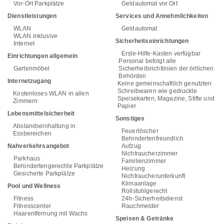
Vor-Ort Parkplätze
Geldautomat vor Ort
Dienstleistungen
Services und Annehmlichkeiten
WLAN
Geldautomat
WLAN inklusive
Sicherheitseinrichtungen
Internet
Erste-Hilfe-Kasten verfügbar
Einrichtungen allgemein
Personal befolgt alle
Gartenmöbel
Sicherheitsrichtlinien der örtlichen
Behörden
Internetzugang
Keine gemeinschaftlich genutzten
Schreibwaren wie gedruckte
Kostenloses WLAN in allen
Speisekarten, Magazine, Stifte und
Zimmern
Papier
Lebensmittelsicherheit
Sonstiges
Abstandseinhaltung in
Feuerlöscher
Essbereichen
Behindertenfreundlich
Nahverkehrsangebot
Aufzug
Nichtraucherzimmer
Parkhaus
Familienzimmer
Behindertengerechte Parkplätze
Heizung
Gesicherte Parkplätze
Nichtraucherunterkunft
Klimaanlage
Pool und Wellness
Rollstuhlgerecht
Fitness
24h-Sicherheitsdienst
Fitnesscenter
Rauchmelder
Haarentfernung mit Wachs
Speisen & Getränke