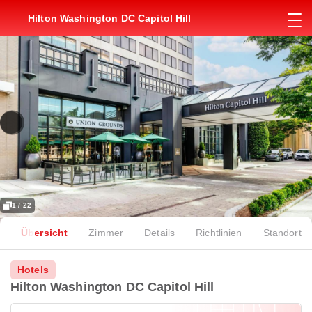
Hilton Washington DC Capitol Hill
1 / 22
Übersicht
Zimmer
Details
Richtlinien
Standort
Hotels
Hilton Washington DC Capitol Hill