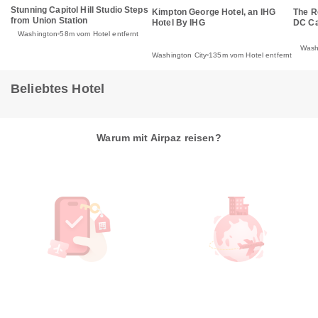
Stunning Capitol Hill Studio Steps
Kimpton George Hotel, an IHG
The R
from Union Station
Hotel By IHG
DC Cap
Washington
58m vom Hotel entfernt
Wash
Washington City
135m vom Hotel entfernt
Beliebtes Hotel
Warum mit Airpaz reisen?