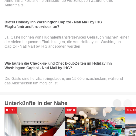
Annehmlichkeit ist eine erfrischende Freizeitoption während des
Aufenthalts.
Bietet Holiday Inn Washington Capitol - Natl Mall by IHG
Flughafentransferservices an?
Ja, Gäste können von Flughafentransferservices Gebrauch machen, einer
der vielen bequemen Einrichtungen, die von Holiday Inn Washington
Capitol - Natl Mall by IHG angeboten werden
Wie lauten die Check-in- und Check-out-Zeiten im Holiday Inn
Washington Capitol - Natl Mall by IHG?
Die Gäste sind herzlich eingeladen, um 15:00 einzuchecken, während
das Auschecken um möglich ist
Unterkünfte in der Nähe
8.9/10
10/10
8.2/1