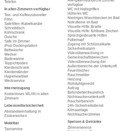
Allergikerfreundliche Zimmer
Telefon
verfügbar
In allen Zimmern verfügbar
WC mit Haltegriffen
Höheres WC
Tee- und Kaffeezubereiter
Niedriges Waschbecken im Bad
Föhn
Notrufleine im Bad
Satelliten-/Kabelkanäle
Visuelle Hilfe: Braille
Schreibtisch
Visuelle Hilfe: fühlbare Zeichen
Kühlschrank
Sprachgesteuerte Hilfen
Dusche
Futternapf
Safe im Zimmer
Zugang mit Schlüsselkarte
iPod-Dockingstation
Sicherheitsalarm
Bettwäsche
Videoüberwachung in
Wecker
Gemeinschaftsbereichen
Badewanne
Videoüberwachung der
Teppichboden
Außenbereiche der Unterkunft
Kleiderschrank
Feuerlöscher
Kleiderständer
Rauchmelder
Hygieneartikel
Heizung
Weckservice
Rollstuhlgerecht
Internetzugang
Aufzug
Behindertenfreundlich
Kostenloses WLAN in allen
Nichtraucherunterkunft
Zimmern
Raucherbereich
Lebensmittelsicherheit
24h-Sicherheitsdienst
Klimaanlage
Abstandseinhaltung in
Nichtraucherzimmer
Essbereichen
Speisen & Getränke
Mobilität
Zimmerservice
Taxiservice