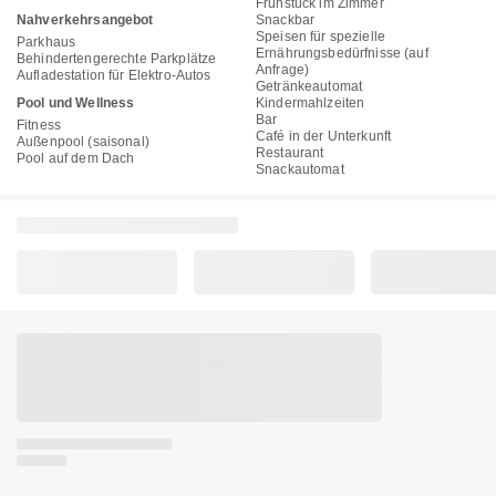
Frühstück im Zimmer
Nahverkehrsangebot
Snackbar
Speisen für spezielle
Parkhaus
Ernährungsbedürfnisse (auf
Behindertengerechte Parkplätze
Anfrage)
Aufladestation für Elektro-Autos
Getränkeautomat
Pool und Wellness
Kindermahlzeiten
Bar
Fitness
Café in der Unterkunft
Außenpool (saisonal)
Restaurant
Pool auf dem Dach
Snackautomat