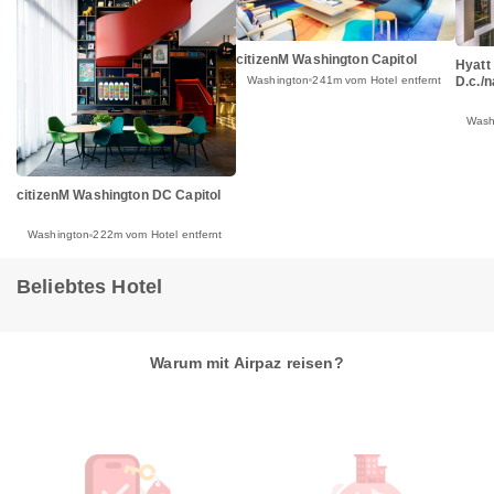
citizenM Washington Capitol
Hyatt
Washington
241m vom Hotel entfernt
D.c./n
Wash
citizenM Washington DC Capitol
Washington
222m vom Hotel entfernt
Beliebtes Hotel
Warum mit Airpaz reisen?