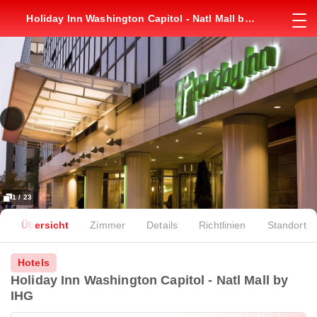
Holiday Inn Washington Capitol - Natl Mall by
IHG
1 / 23
Übersicht
Zimmer
Details
Richtlinien
Standort
Hotels
Holiday Inn Washington Capitol - Natl Mall by
IHG