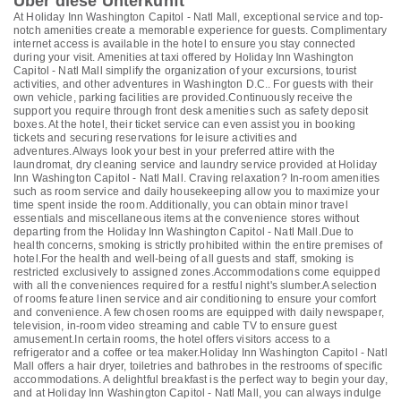
Über diese Unterkunft
At Holiday Inn Washington Capitol - Natl Mall, exceptional service and top-
notch amenities create a memorable experience for guests. Complimentary
internet access is available in the hotel to ensure you stay connected
during your visit. Amenities at taxi offered by Holiday Inn Washington
Capitol - Natl Mall simplify the organization of your excursions, tourist
activities, and other adventures in Washington D.C.. For guests with their
own vehicle, parking facilities are provided.Continuously receive the
support you require through front desk amenities such as safety deposit
boxes. At the hotel, their ticket service can even assist you in booking
tickets and securing reservations for leisure activities and
adventures.Always look your best in your preferred attire with the
laundromat, dry cleaning service and laundry service provided at Holiday
Inn Washington Capitol - Natl Mall. Craving relaxation? In-room amenities
such as room service and daily housekeeping allow you to maximize your
time spent inside the room. Additionally, you can obtain minor travel
essentials and miscellaneous items at the convenience stores without
departing from the Holiday Inn Washington Capitol - Natl Mall.Due to
health concerns, smoking is strictly prohibited within the entire premises of
hotel.For the health and well-being of all guests and staff, smoking is
restricted exclusively to assigned zones.Accommodations come equipped
with all the conveniences required for a restful night's slumber.A selection
of rooms feature linen service and air conditioning to ensure your comfort
and convenience. A few chosen rooms are equipped with daily newspaper,
television, in-room video streaming and cable TV to ensure guest
amusement.In certain rooms, the hotel offers visitors access to a
refrigerator and a coffee or tea maker.Holiday Inn Washington Capitol - Natl
Mall offers a hair dryer, toiletries and bathrobes in the restrooms of specific
accommodations. A delightful breakfast is the perfect way to begin your day,
and at Holiday Inn Washington Capitol - Natl Mall, you can always indulge