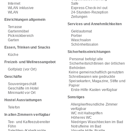
Internet
Safe
WLAN inklusive
Express-Check-in/-out
WLAN
24-Stunden-Rezeption
Zeitungen
Einrichtungen allgemein
Services und Annehmlichkeiten
Terrasse
Gartenmöbel
Geldautomat
Picknickbereich
Portier
Garten
Waschsalon
Schönheitssalon
Essen, Trinken und Snacks
Sicherheitseinrichtungen
Küche
Personal befolgt alle
Freizeit- und Wellnessangebot
Sicherheitsrichtlinien der örtlichen
Behörden
Golfplatz (vor Ort)
Keine gemeinschaftlich genutzten
Geschäfte
Schreibwaren wie gedruckte
Speisekarten, Magazine, Stifte und
Souvenirgeschäft
Papier
Geschäfte im Hotel
Erste-Hilfe-Kasten verfügbar
Minimarkt vor Ort
Sonstiges
Hostel Ausstattungen
Allergikerfreundliche Zimmer
Telefon
verfügbar
WC mit Haltegriffen
In allen Zimmern verfügbar
Höheres WC
Tee- und Kaffeezubereiter
Niedriges Waschbecken im Bad
Föhn
Notrufleine im Bad
Satelliten-/Kabelkanäle
Visuelle Hilfe: Braille