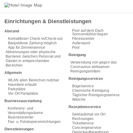
Einrichtungen & Dienstleistungen
Pool auf dem Dach
Abstand
Sonnenstühle/-liegen
Kontaktloser Check-in/Check-out
Fitnesscenter
Bargeldlose Zahlung möglich
Außenpool
App für Zimmerservice
Pool
Abtrennungen oder physische
Reinigung
Barrieren zwischen Personal und
Gästen in entsprechenden
Verwendung von gegen das
Bereichen
Coronavirus wirksamen
Reinigungsmitteln
Allgemein
Reinigungsservices
WLAN allen Bereichen nutzbar
Haustiere erlaubt
Bügelservice
Parkplätze
Chemische Reinigung
Vor-Ort Parkplätze
Täglicher Reinigungsservice
Wäsche
Businessausstattung
Rezeptionsservice
Konferenz- und
Veranstaltungsräume
Geldautomat vor Ort
Businesscenter
Rechnungen
Fax- u. Fotokopiereinrichtungen
Ticketservice
Conciergeservice
Dienstleistungen
Gepäckaufbewahrung