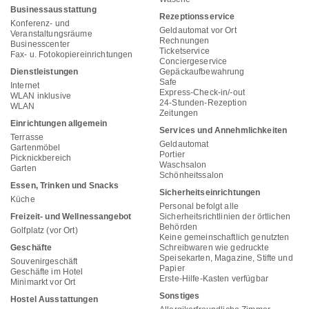
Businessausstattung
Rezeptionsservice
Konferenz- und
Geldautomat vor Ort
Veranstaltungsräume
Rechnungen
Businesscenter
Ticketservice
Fax- u. Fotokopiereinrichtungen
Conciergeservice
Dienstleistungen
Gepäckaufbewahrung
Safe
Internet
Express-Check-in/-out
WLAN inklusive
24-Stunden-Rezeption
WLAN
Zeitungen
Einrichtungen allgemein
Services und Annehmlichkeiten
Terrasse
Geldautomat
Gartenmöbel
Portier
Picknickbereich
Waschsalon
Garten
Schönheitssalon
Essen, Trinken und Snacks
Sicherheitseinrichtungen
Küche
Personal befolgt alle
Freizeit- und Wellnessangebot
Sicherheitsrichtlinien der örtlichen
Behörden
Golfplatz (vor Ort)
Keine gemeinschaftlich genutzten
Geschäfte
Schreibwaren wie gedruckte
Speisekarten, Magazine, Stifte und
Souvenirgeschäft
Papier
Geschäfte im Hotel
Erste-Hilfe-Kasten verfügbar
Minimarkt vor Ort
Sonstiges
Hostel Ausstattungen