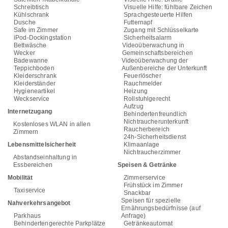
Schreibtisch
Visuelle Hilfe: fühlbare Zeichen
Kühlschrank
Sprachgesteuerte Hilfen
Dusche
Futternapf
Safe im Zimmer
Zugang mit Schlüsselkarte
iPod-Dockingstation
Sicherheitsalarm
Bettwäsche
Videoüberwachung in
Wecker
Gemeinschaftsbereichen
Badewanne
Videoüberwachung der
Teppichboden
Außenbereiche der Unterkunft
Kleiderschrank
Feuerlöscher
Kleiderständer
Rauchmelder
Hygieneartikel
Heizung
Weckservice
Rollstuhlgerecht
Aufzug
Internetzugang
Behindertenfreundlich
Nichtraucherunterkunft
Kostenloses WLAN in allen
Raucherbereich
Zimmern
24h-Sicherheitsdienst
Lebensmittelsicherheit
Klimaanlage
Nichtraucherzimmer
Abstandseinhaltung in
Essbereichen
Speisen & Getränke
Mobilität
Zimmerservice
Frühstück im Zimmer
Taxiservice
Snackbar
Speisen für spezielle
Nahverkehrsangebot
Ernährungsbedürfnisse (auf
Parkhaus
Anfrage)
Behindertengerechte Parkplätze
Getränkeautomat