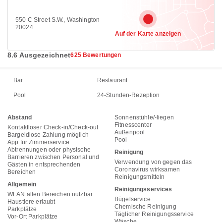
550 C Street S.W., Washington
20024
Auf der Karte anzeigen
8.6 Ausgezeichnet
625 Bewertungen
Bar
Restaurant
Pool
24-Stunden-Rezeption
Abstand
Sonnenstühle/-liegen
Fitnesscenter
Kontaktloser Check-in/Check-out
Außenpool
Bargeldlose Zahlung möglich
Pool
App für Zimmerservice
Abtrennungen oder physische
Reinigung
Barrieren zwischen Personal und
Verwendung von gegen das
Gästen in entsprechenden
Coronavirus wirksamen
Bereichen
Reinigungsmitteln
Allgemein
Reinigungsservices
WLAN allen Bereichen nutzbar
Bügelservice
Haustiere erlaubt
Chemische Reinigung
Parkplätze
Täglicher Reinigungsservice
Vor-Ort Parkplätze
Wäsche