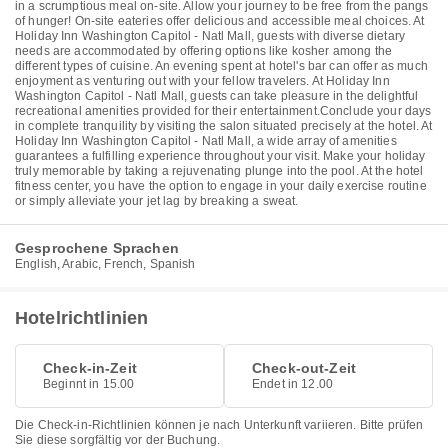
in a scrumptious meal on-site. Allow your journey to be free from the pangs
of hunger! On-site eateries offer delicious and accessible meal choices. At
Holiday Inn Washington Capitol - Natl Mall, guests with diverse dietary
needs are accommodated by offering options like kosher among the
different types of cuisine. An evening spent at hotel's bar can offer as much
enjoyment as venturing out with your fellow travelers. At Holiday Inn
Washington Capitol - Natl Mall, guests can take pleasure in the delightful
recreational amenities provided for their entertainment.Conclude your days
in complete tranquility by visiting the salon situated precisely at the hotel. At
Holiday Inn Washington Capitol - Natl Mall, a wide array of amenities
guarantees a fulfilling experience throughout your visit. Make your holiday
truly memorable by taking a rejuvenating plunge into the pool. At the hotel
fitness center, you have the option to engage in your daily exercise routine
or simply alleviate your jet lag by breaking a sweat.
Gesprochene Sprachen
English, Arabic, French, Spanish
Hotelrichtlinien
Check-in-Zeit
Check-out-Zeit
Beginnt in 15.00
Endet in 12.00
Die Check-in-Richtlinien können je nach Unterkunft variieren. Bitte prüfen
Sie diese sorgfältig vor der Buchung.