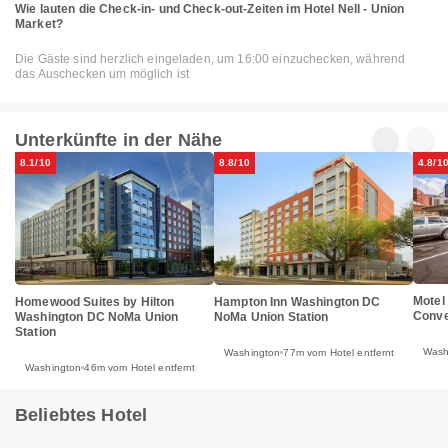
Wie lauten die Check-in- und Check-out-Zeiten im Hotel Nell - Union
Market?
Die Gäste sind herzlich eingeladen, um 16:00 einzuchecken, während
das Auschecken um möglich ist
Unterkünfte in der Nähe
8.1/10
8.8/10
4.8/1
Motel
Homewood Suites by Hilton
Hampton Inn Washington DC
Conve
Washington DC NoMa Union
NoMa Union Station
Station
Wash
Washington
77m vom Hotel entfernt
Washington
46m vom Hotel entfernt
Beliebtes Hotel