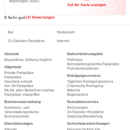
Washington 20002
Auf der Karte anzeigen
8 Sehr gut
147 Bewertungen
Bar
Restaurant
24-Stunden-Rezeption
Internet
Abstand
Nahverkehrsangebot
Bargeldlose Zahlung möglich
Parkhaus
Behindertengerechte Parkplätze
Allgemein
Frühstücksoptionen
Private Parkplätze
Reinigungsservices
Parkplätze
Haustiere erlaubt
Täglicher Reinigungsservice
Vor-Ort Parkplätze
Chemische Reinigung
WLAN allen Bereichen nutzbar
Wäsche
Parkplätze inbegriffen
Bügelservice
Businessausstattung
Rezeptionsservice
Konferenz- und
Rechnungen
Veranstaltungsräume
24-Stunden-Rezeption
Businesscenter
Gepäckaufbewahrung
Dienstleistungen
Sicherheitseinrichtungen
Internet
Personal befolgt alle