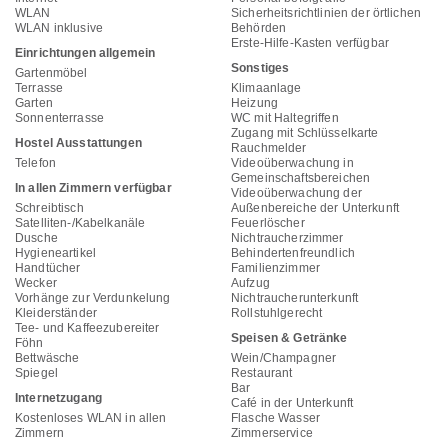
WLAN
Sicherheitsrichtlinien der örtlichen
WLAN inklusive
Behörden
Erste-Hilfe-Kasten verfügbar
Einrichtungen allgemein
Sonstiges
Gartenmöbel
Terrasse
Klimaanlage
Garten
Heizung
Sonnenterrasse
WC mit Haltegriffen
Zugang mit Schlüsselkarte
Hostel Ausstattungen
Rauchmelder
Telefon
Videoüberwachung in
Gemeinschaftsbereichen
In allen Zimmern verfügbar
Videoüberwachung der
Schreibtisch
Außenbereiche der Unterkunft
Satelliten-/Kabelkanäle
Feuerlöscher
Dusche
Nichtraucherzimmer
Hygieneartikel
Behindertenfreundlich
Handtücher
Familienzimmer
Wecker
Aufzug
Vorhänge zur Verdunkelung
Nichtraucherunterkunft
Kleiderständer
Rollstuhlgerecht
Tee- und Kaffeezubereiter
Speisen & Getränke
Föhn
Bettwäsche
Wein/Champagner
Spiegel
Restaurant
Bar
Internetzugang
Café in der Unterkunft
Kostenloses WLAN in allen
Flasche Wasser
Zimmern
Zimmerservice