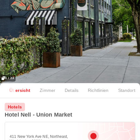
1 / 23
Übersicht
Zimmer
Details
Richtlinien
Standort
Hotels
Hotel Nell - Union Market
411 New York Ave NE, Northeast,