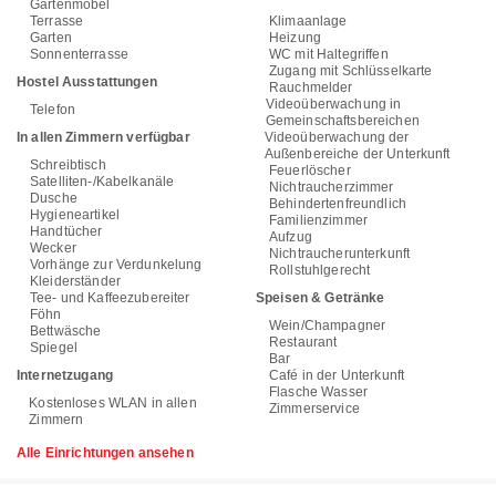
Gartenmöbel
Terrasse
Klimaanlage
Garten
Heizung
Sonnenterrasse
WC mit Haltegriffen
Zugang mit Schlüsselkarte
Hostel Ausstattungen
Rauchmelder
Videoüberwachung in
Telefon
Gemeinschaftsbereichen
In allen Zimmern verfügbar
Videoüberwachung der
Außenbereiche der Unterkunft
Schreibtisch
Feuerlöscher
Satelliten-/Kabelkanäle
Nichtraucherzimmer
Dusche
Behindertenfreundlich
Hygieneartikel
Familienzimmer
Handtücher
Aufzug
Wecker
Nichtraucherunterkunft
Vorhänge zur Verdunkelung
Rollstuhlgerecht
Kleiderständer
Tee- und Kaffeezubereiter
Speisen & Getränke
Föhn
Wein/Champagner
Bettwäsche
Restaurant
Spiegel
Bar
Internetzugang
Café in der Unterkunft
Flasche Wasser
Kostenloses WLAN in allen
Zimmerservice
Zimmern
Alle Einrichtungen ansehen