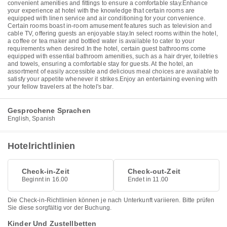
convenient amenities and fittings to ensure a comfortable stay.Enhance
your experience at hotel with the knowledge that certain rooms are
equipped with linen service and air conditioning for your convenience.
Certain rooms boast in-room amusement features such as television and
cable TV, offering guests an enjoyable stay.In select rooms within the hotel,
a coffee or tea maker and bottled water is available to cater to your
requirements when desired.In the hotel, certain guest bathrooms come
equipped with essential bathroom amenities, such as a hair dryer, toiletries
and towels, ensuring a comfortable stay for guests. At the hotel, an
assortment of easily accessible and delicious meal choices are available to
satisfy your appetite whenever it strikes.Enjoy an entertaining evening with
your fellow travelers at the hotel's bar.
Gesprochene Sprachen
English, Spanish
Hotelrichtlinien
Check-in-Zeit
Check-out-Zeit
Beginnt in 16.00
Endet in 11.00
Die Check-in-Richtlinien können je nach Unterkunft variieren. Bitte prüfen
Sie diese sorgfältig vor der Buchung.
Kinder Und Zustellbetten