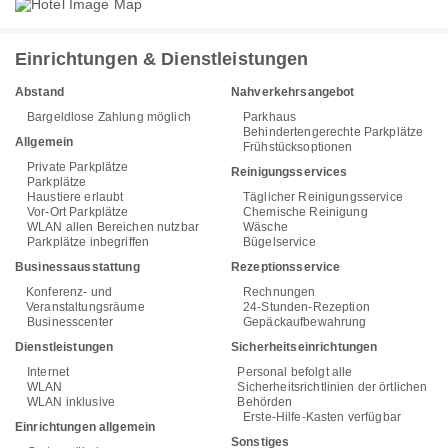
Einrichtungen & Dienstleistungen
Abstand
Nahverkehrsangebot
Bargeldlose Zahlung möglich
Parkhaus
Behindertengerechte Parkplätze
Allgemein
Frühstücksoptionen
Private Parkplätze
Reinigungsservices
Parkplätze
Haustiere erlaubt
Täglicher Reinigungsservice
Vor-Ort Parkplätze
Chemische Reinigung
WLAN allen Bereichen nutzbar
Wäsche
Parkplätze inbegriffen
Bügelservice
Businessausstattung
Rezeptionsservice
Konferenz- und
Rechnungen
Veranstaltungsräume
24-Stunden-Rezeption
Businesscenter
Gepäckaufbewahrung
Dienstleistungen
Sicherheitseinrichtungen
Internet
Personal befolgt alle
WLAN
Sicherheitsrichtlinien der örtlichen
WLAN inklusive
Behörden
Erste-Hilfe-Kasten verfügbar
Einrichtungen allgemein
Sonstiges