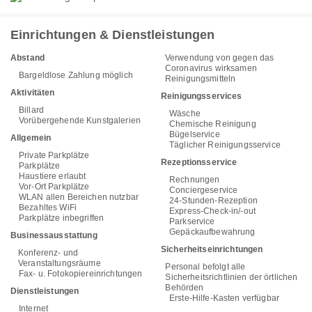
Einrichtungen & Dienstleistungen
Abstand
Verwendung von gegen das
Coronavirus wirksamen
Bargeldlose Zahlung möglich
Reinigungsmitteln
Aktivitäten
Reinigungsservices
Billard
Wäsche
Vorübergehende Kunstgalerien
Chemische Reinigung
Bügelservice
Allgemein
Täglicher Reinigungsservice
Private Parkplätze
Rezeptionsservice
Parkplätze
Haustiere erlaubt
Rechnungen
Vor-Ort Parkplätze
Conciergeservice
WLAN allen Bereichen nutzbar
24-Stunden-Rezeption
Bezahltes WiFi
Express-Check-in/-out
Parkplätze inbegriffen
Parkservice
Gepäckaufbewahrung
Businessausstattung
Sicherheitseinrichtungen
Konferenz- und
Veranstaltungsräume
Personal befolgt alle
Fax- u. Fotokopiereinrichtungen
Sicherheitsrichtlinien der örtlichen
Behörden
Dienstleistungen
Erste-Hilfe-Kasten verfügbar
Internet