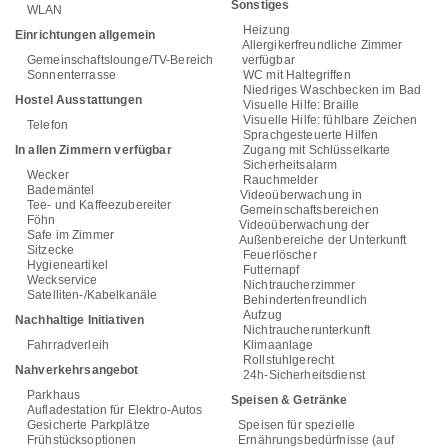
Sonstiges
WLAN
Heizung
Einrichtungen allgemein
Allergikerfreundliche Zimmer
Gemeinschaftslounge/TV-Bereich
verfügbar
Sonnenterrasse
WC mit Haltegriffen
Niedriges Waschbecken im Bad
Hostel Ausstattungen
Visuelle Hilfe: Braille
Visuelle Hilfe: fühlbare Zeichen
Telefon
Sprachgesteuerte Hilfen
In allen Zimmern verfügbar
Zugang mit Schlüsselkarte
Sicherheitsalarm
Wecker
Rauchmelder
Bademäntel
Videoüberwachung in
Tee- und Kaffeezubereiter
Gemeinschaftsbereichen
Föhn
Videoüberwachung der
Safe im Zimmer
Außenbereiche der Unterkunft
Sitzecke
Feuerlöscher
Hygieneartikel
Futternapf
Weckservice
Nichtraucherzimmer
Satelliten-/Kabelkanäle
Behindertenfreundlich
Aufzug
Nachhaltige Initiativen
Nichtraucherunterkunft
Fahrradverleih
Klimaanlage
Rollstuhlgerecht
Nahverkehrsangebot
24h-Sicherheitsdienst
Parkhaus
Speisen & Getränke
Aufladestation für Elektro-Autos
Gesicherte Parkplätze
Speisen für spezielle
Frühstücksoptionen
Ernährungsbedürfnisse (auf