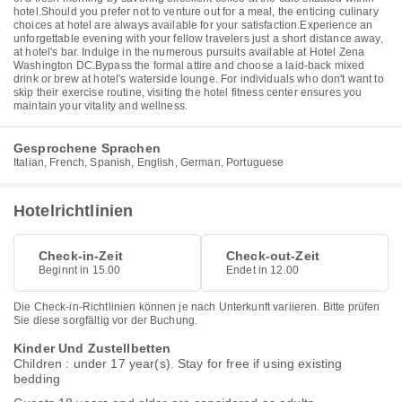
hotel.Should you prefer not to venture out for a meal, the enticing culinary
choices at hotel are always available for your satisfaction.Experience an
unforgettable evening with your fellow travelers just a short distance away,
at hotel's bar. Indulge in the numerous pursuits available at Hotel Zena
Washington DC.Bypass the formal attire and choose a laid-back mixed
drink or brew at hotel's waterside lounge. For individuals who don't want to
skip their exercise routine, visiting the hotel fitness center ensures you
maintain your vitality and wellness.
Gesprochene Sprachen
Italian, French, Spanish, English, German, Portuguese
Hotelrichtlinien
Check-in-Zeit
Check-out-Zeit
Beginnt in 15.00
Endet in 12.00
Die Check-in-Richtlinien können je nach Unterkunft variieren. Bitte prüfen
Sie diese sorgfältig vor der Buchung.
Kinder Und Zustellbetten
Children : under 17 year(s). Stay for free if using existing
bedding