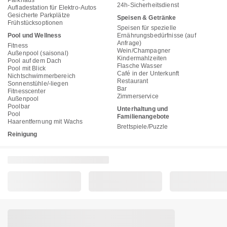
Parkhaus
24h-Sicherheitsdienst
Aufladestation für Elektro-Autos
Gesicherte Parkplätze
Speisen & Getränke
Frühstücksoptionen
Speisen für spezielle
Pool und Wellness
Ernährungsbedürfnisse (auf
Anfrage)
Fitness
Wein/Champagner
Außenpool (saisonal)
Kindermahlzeiten
Pool auf dem Dach
Flasche Wasser
Pool mit Blick
Café in der Unterkunft
Nichtschwimmerbereich
Restaurant
Sonnenstühle/-liegen
Bar
Fitnesscenter
Zimmerservice
Außenpool
Poolbar
Unterhaltung und
Pool
Familienangebote
Haarentfernung mit Wachs
Brettspiele/Puzzle
Reinigung