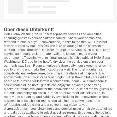
Über diese Unterkunft
Hotel Zena Washington DC offers top-notch services and amenities,
ensuring guests experience utmost comfort. Share your photos and
respond to emails at your convenience, thanks to the free Wi-Fi internet
access offered by hotel.Visitors can take advantage of the accessible
parking options directly at the hotel.Reception services such as concierge
service and luggage storage are available to accommodate your
requirements.Traveling with minimal luggage is achievable at Hotel Zena
Washington DC due to the hotel's dry cleaning service ensuring your
garments stay fresh.Room amenities feature daily housekeeping, allowing
you to unwind and make the most of your visit. The hotel maintains a
completely smoke-free zone, providing a breathable atmosphere. Each
accommodation at Hotel Zena Washington DC is thoughtfully created and
adorned to provide visitors with a comfortable, home-like atmosphere.In
select rooms of the hotel, guests can enjoy the advantage of having
blackout curtains available for their convenience. In select rooms, guests at
the hotel can enjoy top-notch in-room entertainment with television, in-
room video streaming and cable TV available for their convenience.Rest
assured, in a few chosen rooms, you will find the convenience of a
refrigerator, bottled water and a coffee or tea maker at your
disposal.Maintain your cleanliness and comfort using a hair dryer, toiletries
and bathrobes available in select guest restrooms. Experience the delight
of a fresh morning by savoring excellent coffee at the cafe situated within