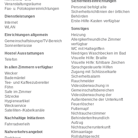
Sicherheitseinrichtungen
Veranstaltungsräume
Personal befolgt alle
Fax- u. Fotokopiereinrichtungen
Sicherheitsrichtlinien der örtlichen
Dienstleistungen
Behörden
Erste-Hilfe-Kasten verfügbar
Internet
WLAN
Sonstiges
Einrichtungen allgemein
Heizung
Allergikerfreundliche Zimmer
Gemeinschaftslounge/TV-Bereich
verfügbar
Sonnenterrasse
WC mit Haltegriffen
Hostel Ausstattungen
Niedriges Waschbecken im Bad
Visuelle Hilfe: Braille
Telefon
Visuelle Hilfe: fühlbare Zeichen
In allen Zimmern verfügbar
Sprachgesteuerte Hilfen
Zugang mit Schlüsselkarte
Wecker
Sicherheitsalarm
Bademäntel
Rauchmelder
Tee- und Kaffeezubereiter
Videoüberwachung in
Föhn
Gemeinschaftsbereichen
Safe im Zimmer
Videoüberwachung der
Sitzecke
Außenbereiche der Unterkunft
Hygieneartikel
Feuerlöscher
Weckservice
Futternapf
Satelliten-/Kabelkanäle
Nichtraucherzimmer
Nachhaltige Initiativen
Behindertenfreundlich
Aufzug
Fahrradverleih
Nichtraucherunterkunft
Nahverkehrsangebot
Klimaanlage
Rollstuhlgerecht