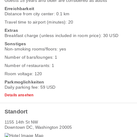
Guests 18 years and older are considered as adults
Erreichbarkeit
Distance from city center: 0.1 km
Travel time to airport (minutes): 20
Extras
Breakfast charge (unless included in room price): 30 USD
Sonstiges
Non-smoking rooms/floors: yes
Number of bars/lounges: 1
Number of restaurants: 1
Room voltage: 120
Parkmoglichkeiten
Daily parking fee: 59 USD
Details ansehen
Standort
1155 14th St NW
Downtown DC, Washington 20005