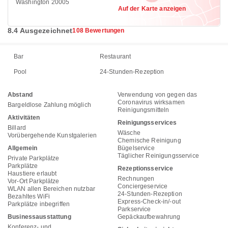
Washington 20005
Auf der Karte anzeigen
8.4 Ausgezeichnet
108 Bewertungen
Bar
Restaurant
Pool
24-Stunden-Rezeption
Abstand
Verwendung von gegen das
Coronavirus wirksamen
Bargeldlose Zahlung möglich
Reinigungsmitteln
Aktivitäten
Reinigungsservices
Billard
Wäsche
Vorübergehende Kunstgalerien
Chemische Reinigung
Allgemein
Bügelservice
Täglicher Reinigungsservice
Private Parkplätze
Parkplätze
Rezeptionsservice
Haustiere erlaubt
Rechnungen
Vor-Ort Parkplätze
Conciergeservice
WLAN allen Bereichen nutzbar
24-Stunden-Rezeption
Bezahltes WiFi
Express-Check-in/-out
Parkplätze inbegriffen
Parkservice
Businessausstattung
Gepäckaufbewahrung
Konferenz- und