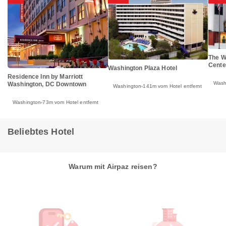
The W
Cente
Washington Plaza Hotel
Residence Inn by Marriott
Wash
Washington, DC Downtown
Washington
141m vom Hotel entfernt
Washington
73m vom Hotel entfernt
Beliebtes Hotel
Warum mit Airpaz reisen?