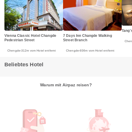
Tang'
Vienna Classic Hotel Changde
7 Days Inn Changde Walking
Pedestrian Street
Street Branch
Che
Chengde
312m vom Hotel entfernt
Chengde
936m vom Hotel entfernt
Beliebtes Hotel
Warum mit Airpaz reisen?