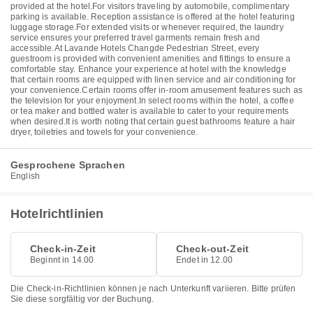
provided at the hotel.For visitors traveling by automobile, complimentary
parking is available. Reception assistance is offered at the hotel featuring
luggage storage.For extended visits or whenever required, the laundry
service ensures your preferred travel garments remain fresh and
accessible.At Lavande Hotels Changde Pedestrian Street, every
guestroom is provided with convenient amenities and fittings to ensure a
comfortable stay. Enhance your experience at hotel with the knowledge
that certain rooms are equipped with linen service and air conditioning for
your convenience.Certain rooms offer in-room amusement features such as
the television for your enjoyment.In select rooms within the hotel, a coffee
or tea maker and bottled water is available to cater to your requirements
when desired.It is worth noting that certain guest bathrooms feature a hair
dryer, toiletries and towels for your convenience.
Gesprochene Sprachen
English
Hotelrichtlinien
Check-in-Zeit
Check-out-Zeit
Beginnt in 14.00
Endet in 12.00
Die Check-in-Richtlinien können je nach Unterkunft variieren. Bitte prüfen
Sie diese sorgfältig vor der Buchung.