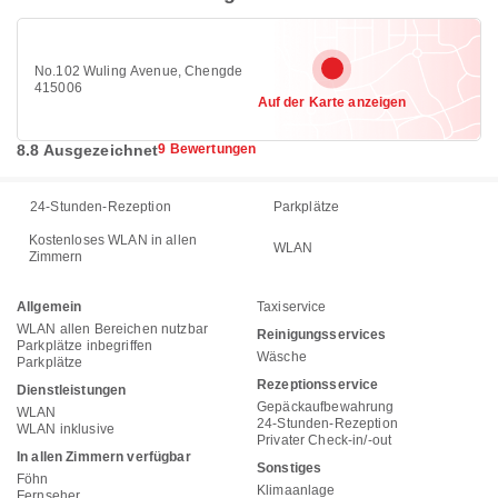
No.102 Wuling Avenue, Chengde
415006
Auf der Karte anzeigen
8.8 Ausgezeichnet
9 Bewertungen
24-Stunden-Rezeption
Parkplätze
Kostenloses WLAN in allen
WLAN
Zimmern
Allgemein
Taxiservice
WLAN allen Bereichen nutzbar
Reinigungsservices
Parkplätze inbegriffen
Wäsche
Parkplätze
Rezeptionsservice
Dienstleistungen
Gepäckaufbewahrung
WLAN
24-Stunden-Rezeption
WLAN inklusive
Privater Check-in/-out
In allen Zimmern verfügbar
Sonstiges
Föhn
Klimaanlage
Fernseher