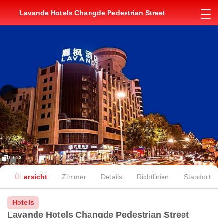
Lavande Hotels Changde Pedestrian Street
1 / 23
Übersicht
Zimmer
Details
Richtlinien
Standort
Hotels
Lavande Hotels Changde Pedestrian Street