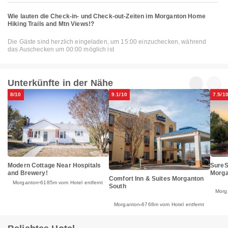
Wie lauten die Check-in- und Check-out-Zeiten im Morganton Home
Hiking Trails and Mtn Views!?
Die Gäste sind herzlich eingeladen, um 15:00 einzuchecken, während
das Auschecken um 00:00 möglich ist
Unterkünfte in der Nähe
8/10
9.1/10
7.5/1
Modern Cottage Near Hospitals
SureS
and Brewery!
Morga
Comfort Inn & Suites Morganton
Morganton
6185m vom Hotel entfernt
South
Morg
Morganton
6768m vom Hotel entfernt