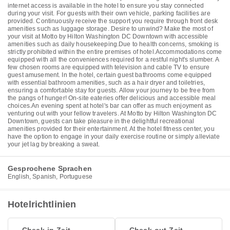
internet access is available in the hotel to ensure you stay connected
during your visit. For guests with their own vehicle, parking facilities are
provided. Continuously receive the support you require through front desk
amenities such as luggage storage. Desire to unwind? Make the most of
your visit at Motto by Hilton Washington DC Downtown with accessible
amenities such as daily housekeeping.Due to health concerns, smoking is
strictly prohibited within the entire premises of hotel.Accommodations come
equipped with all the conveniences required for a restful night's slumber. A
few chosen rooms are equipped with television and cable TV to ensure
guest amusement. In the hotel, certain guest bathrooms come equipped
with essential bathroom amenities, such as a hair dryer and toiletries,
ensuring a comfortable stay for guests. Allow your journey to be free from
the pangs of hunger! On-site eateries offer delicious and accessible meal
choices.An evening spent at hotel's bar can offer as much enjoyment as
venturing out with your fellow travelers. At Motto by Hilton Washington DC
Downtown, guests can take pleasure in the delightful recreational
amenities provided for their entertainment. At the hotel fitness center, you
have the option to engage in your daily exercise routine or simply alleviate
your jet lag by breaking a sweat.
Gesprochene Sprachen
English, Spanish, Portuguese
Hotelrichtlinien