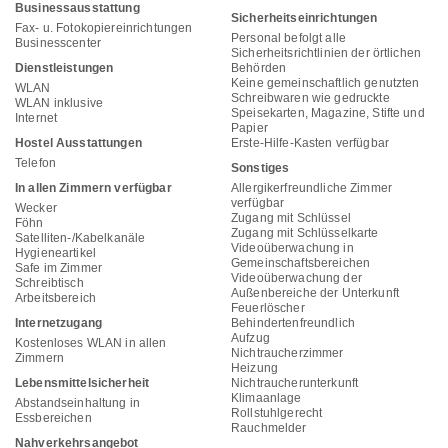
Businessausstattung
Sicherheitseinrichtungen
Fax- u. Fotokopiereinrichtungen
Personal befolgt alle
Businesscenter
Sicherheitsrichtlinien der örtlichen
Dienstleistungen
Behörden
Keine gemeinschaftlich genutzten
WLAN
Schreibwaren wie gedruckte
WLAN inklusive
Speisekarten, Magazine, Stifte und
Internet
Papier
Hostel Ausstattungen
Erste-Hilfe-Kasten verfügbar
Telefon
Sonstiges
In allen Zimmern verfügbar
Allergikerfreundliche Zimmer
verfügbar
Wecker
Zugang mit Schlüssel
Föhn
Zugang mit Schlüsselkarte
Satelliten-/Kabelkanäle
Videoüberwachung in
Hygieneartikel
Gemeinschaftsbereichen
Safe im Zimmer
Videoüberwachung der
Schreibtisch
Außenbereiche der Unterkunft
Arbeitsbereich
Feuerlöscher
Internetzugang
Behindertenfreundlich
Aufzug
Kostenloses WLAN in allen
Nichtraucherzimmer
Zimmern
Heizung
Lebensmittelsicherheit
Nichtraucherunterkunft
Klimaanlage
Abstandseinhaltung in
Rollstuhlgerecht
Essbereichen
Rauchmelder
Nahverkehrsangebot