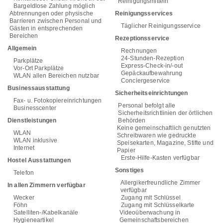
Reinigungsmitteln
Bargeldlose Zahlung möglich
Abtrennungen oder physische
Reinigungsservices
Barrieren zwischen Personal und
Täglicher Reinigungsservice
Gästen in entsprechenden
Bereichen
Rezeptionsservice
Allgemein
Rechnungen
24-Stunden-Rezeption
Parkplätze
Express-Check-in/-out
Vor-Ort Parkplätze
Gepäckaufbewahrung
WLAN allen Bereichen nutzbar
Conciergeservice
Businessausstattung
Sicherheitseinrichtungen
Fax- u. Fotokopiereinrichtungen
Personal befolgt alle
Businesscenter
Sicherheitsrichtlinien der örtlichen
Dienstleistungen
Behörden
Keine gemeinschaftlich genutzten
WLAN
Schreibwaren wie gedruckte
WLAN inklusive
Speisekarten, Magazine, Stifte und
Internet
Papier
Erste-Hilfe-Kasten verfügbar
Hostel Ausstattungen
Sonstiges
Telefon
Allergikerfreundliche Zimmer
In allen Zimmern verfügbar
verfügbar
Wecker
Zugang mit Schlüssel
Föhn
Zugang mit Schlüsselkarte
Satelliten-/Kabelkanäle
Videoüberwachung in
Hygieneartikel
Gemeinschaftsbereichen