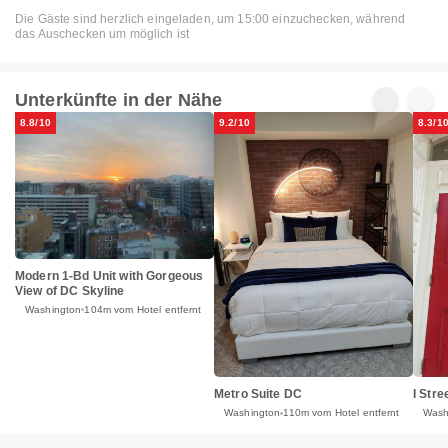
Die Gäste sind herzlich eingeladen, um 15:00 einzuchecken, während
das Auschecken um möglich ist
Unterkünfte in der Nähe
8.8/10
9.2/10
8.3/1
Modern 1-Bd Unit with Gorgeous
View of DC Skyline
Washington
104m vom Hotel entfernt
I Str
Metro Suite DC
Wash
Washington
110m vom Hotel entfernt