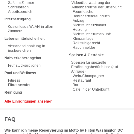
Safe im Zimmer
Videoüberwachung der
Schreibtisch
Außenbereiche der Unterkunft
Arbeitsbereich
Feuerlöscher
Behindertenfreundlich
Internetzugang
Aufzug
Nichtraucherzimmer
Kostenloses WLAN in allen
Heizung
Zimmern
Nichtraucherunterkunft
Lebensmittelsicherheit
Klimaanlage
Rollstuhlgerecht
Abstandseinhaltung in
Rauchmelder
Essbereichen
Speisen & Getränke
Nahverkehrsangebot
Speisen für spezielle
Frühstücksoptionen
Ernährungsbedürfnisse (auf
Anfrage)
Pool und Wellness
Wein/Champagner
Fitness
Restaurant
Fitnesscenter
Bar
Café in der Unterkunft
Reinigung
Alle Einrichtungen ansehen
FAQ
Wie kann ich meine Reservierung im Motto by Hilton Washington DC