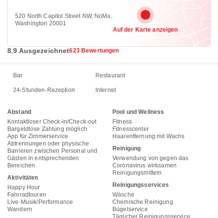
520 North Capitol Street NW, NoMa,
Washington 20001
Auf der Karte anzeigen
8.9 Ausgezeichnet
623 Bewertungen
Bar
Restaurant
24-Stunden-Rezeption
Internet
Abstand
Pool und Wellness
Kontaktloser Check-in/Check-out
Fitness
Bargeldlose Zahlung möglich
Fitnesscenter
App für Zimmerservice
Haarentfernung mit Wachs
Abtrennungen oder physische
Reinigung
Barrieren zwischen Personal und
Gästen in entsprechenden
Verwendung von gegen das
Bereichen
Coronavirus wirksamen
Reinigungsmitteln
Aktivitäten
Reinigungsservices
Happy Hour
Fahrradtouren
Wäsche
Live-Musik/Performance
Chemische Reinigung
Wandern
Bügelservice
Täglicher Reinigungsservice