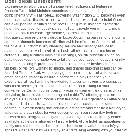
Über diese Unterkunft
Experience an abundance of unparalleled facilities and features at
Phoenix Park Hotel.Maintain seamless communication using the
complimentary Wi-Fi at hotel.Discovering Washington D.C. becomes even
more accessible, thanks to the taxi amenities provided at the hotel.Guests
can avail parking facilities at the hotel.During your stay at this fantastic
hotel, the attentive front desk personnel can provide you with a range of
amenities such as concierge service, express check-in or check-out,
luggage storage and safety deposit boxes.Obtaining passes for the town's
top entertainments becomes effortless with hotel's tours. At the hotel, utilize
the on-site laundromat, dry cleaning service and laundry service to
maintain your beloved travel attire fresh, allowing you to bring fewer
clothes. During leisurely days and evenings, on-site amenities such as
daily housekeeping enable you to fully enjoy your accommodation. Kindly
note that smoking is prohibited in the hotel to ensure fresher air for all
visitors.For visitors wishing to smoke, designated smoking zones can be
found.At Phoenix Park Hotel, every guestroom is provided with convenient
amenities and fittings to ensure a comfortable stay.Enhance your
experience at hotel with the knowledge that certain rooms are equipped
with linen service, blackout curtains and air conditioning for your
convenience.Certain rooms boast in-room amusement features such as
television, in-room video streaming and cable TV, offering guests an
enjoyable stay.In select rooms within the hotel, a refrigerator, a coffee or tea
maker and mini bar is available to cater to your requirements when
desired. It is worth noting that certain guest bathrooms feature a hair dryer,
toiletries and bathrobes for your convenience. Begin your day feeling
refreshed and invigorated as you enjoy a delightful cup of quality coffee
available at the cafe situated within the hotel. At the hotel, an assortment of
easily accessible and delicious meal choices are available to satisfy your
appetite whenever it strikes. Enjoy an entertaining evening with your fellow