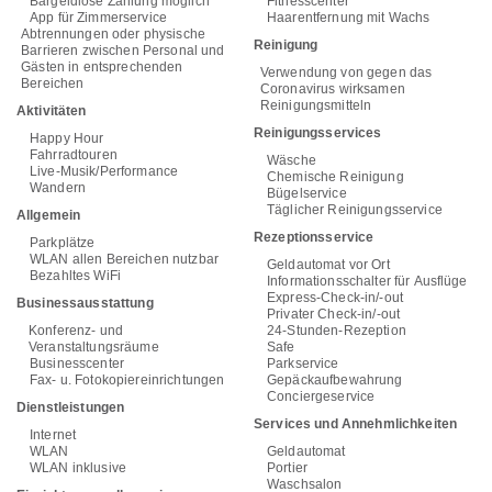
Bargeldlose Zahlung möglich
Fitnesscenter
App für Zimmerservice
Haarentfernung mit Wachs
Abtrennungen oder physische
Reinigung
Barrieren zwischen Personal und
Gästen in entsprechenden
Verwendung von gegen das
Bereichen
Coronavirus wirksamen
Reinigungsmitteln
Aktivitäten
Reinigungsservices
Happy Hour
Fahrradtouren
Wäsche
Live-Musik/Performance
Chemische Reinigung
Wandern
Bügelservice
Täglicher Reinigungsservice
Allgemein
Rezeptionsservice
Parkplätze
WLAN allen Bereichen nutzbar
Geldautomat vor Ort
Bezahltes WiFi
Informationsschalter für Ausflüge
Express-Check-in/-out
Businessausstattung
Privater Check-in/-out
Konferenz- und
24-Stunden-Rezeption
Veranstaltungsräume
Safe
Businesscenter
Parkservice
Fax- u. Fotokopiereinrichtungen
Gepäckaufbewahrung
Conciergeservice
Dienstleistungen
Services und Annehmlichkeiten
Internet
WLAN
Geldautomat
WLAN inklusive
Portier
Waschsalon