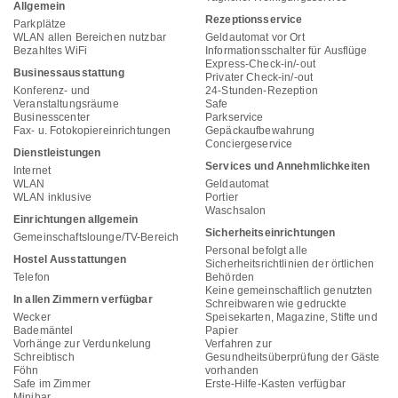
Allgemein
Rezeptionsservice
Parkplätze
WLAN allen Bereichen nutzbar
Geldautomat vor Ort
Bezahltes WiFi
Informationsschalter für Ausflüge
Express-Check-in/-out
Businessausstattung
Privater Check-in/-out
Konferenz- und
24-Stunden-Rezeption
Veranstaltungsräume
Safe
Businesscenter
Parkservice
Fax- u. Fotokopiereinrichtungen
Gepäckaufbewahrung
Conciergeservice
Dienstleistungen
Services und Annehmlichkeiten
Internet
WLAN
Geldautomat
WLAN inklusive
Portier
Waschsalon
Einrichtungen allgemein
Sicherheitseinrichtungen
Gemeinschaftslounge/TV-Bereich
Personal befolgt alle
Hostel Ausstattungen
Sicherheitsrichtlinien der örtlichen
Telefon
Behörden
Keine gemeinschaftlich genutzten
In allen Zimmern verfügbar
Schreibwaren wie gedruckte
Wecker
Speisekarten, Magazine, Stifte und
Bademäntel
Papier
Vorhänge zur Verdunkelung
Verfahren zur
Schreibtisch
Gesundheitsüberprüfung der Gäste
Föhn
vorhanden
Safe im Zimmer
Erste-Hilfe-Kasten verfügbar
Minibar