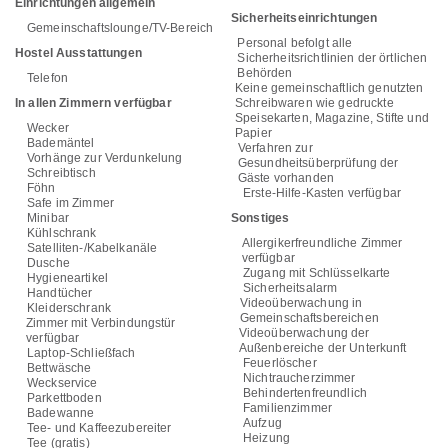
Einrichtungen allgemein
Sicherheitseinrichtungen
Gemeinschaftslounge/TV-Bereich
Personal befolgt alle
Hostel Ausstattungen
Sicherheitsrichtlinien der örtlichen
Behörden
Telefon
Keine gemeinschaftlich genutzten
In allen Zimmern verfügbar
Schreibwaren wie gedruckte
Speisekarten, Magazine, Stifte und
Wecker
Papier
Bademäntel
Verfahren zur
Vorhänge zur Verdunkelung
Gesundheitsüberprüfung der
Schreibtisch
Gäste vorhanden
Föhn
Erste-Hilfe-Kasten verfügbar
Safe im Zimmer
Minibar
Sonstiges
Kühlschrank
Allergikerfreundliche Zimmer
Satelliten-/Kabelkanäle
verfügbar
Dusche
Zugang mit Schlüsselkarte
Hygieneartikel
Sicherheitsalarm
Handtücher
Videoüberwachung in
Kleiderschrank
Gemeinschaftsbereichen
Zimmer mit Verbindungstür
Videoüberwachung der
verfügbar
Außenbereiche der Unterkunft
Laptop-Schließfach
Feuerlöscher
Bettwäsche
Nichtraucherzimmer
Weckservice
Behindertenfreundlich
Parkettboden
Familienzimmer
Badewanne
Aufzug
Tee- und Kaffeezubereiter
Heizung
Tee (gratis)