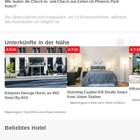
Wie lauten die Check-in- und Check-out-Zeiten im Phoenix Park
Hotel?
Die Gäste sind herzlich eingeladen, um 15:00 einzuchecken, während
das Auschecken um möglich ist
Unterkünfte in der Nähe
8.5/10
8.7/10
8.7/1
Hilto
Stunning Capitol Hill Studio Steps
Kimpton George Hotel, an IHG
from Union Station
Hotel By IHG
Wash
Washington
143m vom Hotel entfernt
Washington City
119m vom Hotel entfernt
Beliebtes Hotel