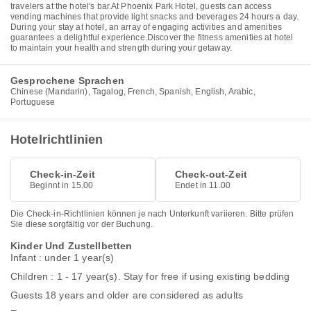
travelers at the hotel's bar.At Phoenix Park Hotel, guests can access
vending machines that provide light snacks and beverages 24 hours a day.
During your stay at hotel, an array of engaging activities and amenities
guarantees a delightful experience.Discover the fitness amenities at hotel
to maintain your health and strength during your getaway.
Gesprochene Sprachen
Chinese (Mandarin), Tagalog, French, Spanish, English, Arabic,
Portuguese
Hotelrichtlinien
Check-in-Zeit
Check-out-Zeit
Beginnt in 15.00
Endet in 11.00
Die Check-in-Richtlinien können je nach Unterkunft variieren. Bitte prüfen
Sie diese sorgfältig vor der Buchung.
Kinder Und Zustellbetten
Infant : under 1 year(s)
Children : 1 - 17 year(s). Stay for free if using existing bedding
Guests 18 years and older are considered as adults