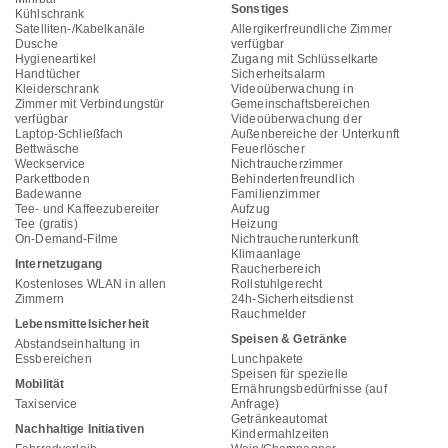
Sonstiges
Kühlschrank
Satelliten-/Kabelkanäle
Allergikerfreundliche Zimmer
Dusche
verfügbar
Hygieneartikel
Zugang mit Schlüsselkarte
Handtücher
Sicherheitsalarm
Kleiderschrank
Videoüberwachung in
Zimmer mit Verbindungstür
Gemeinschaftsbereichen
verfügbar
Videoüberwachung der
Laptop-Schließfach
Außenbereiche der Unterkunft
Bettwäsche
Feuerlöscher
Weckservice
Nichtraucherzimmer
Parkettboden
Behindertenfreundlich
Badewanne
Familienzimmer
Tee- und Kaffeezubereiter
Aufzug
Tee (gratis)
Heizung
On-Demand-Filme
Nichtraucherunterkunft
Klimaanlage
Internetzugang
Raucherbereich
Kostenloses WLAN in allen
Rollstuhlgerecht
Zimmern
24h-Sicherheitsdienst
Rauchmelder
Lebensmittelsicherheit
Speisen & Getränke
Abstandseinhaltung in
Essbereichen
Lunchpakete
Speisen für spezielle
Mobilität
Ernährungsbedürfnisse (auf
Taxiservice
Anfrage)
Getränkeautomat
Nachhaltige Initiativen
Kindermahlzeiten