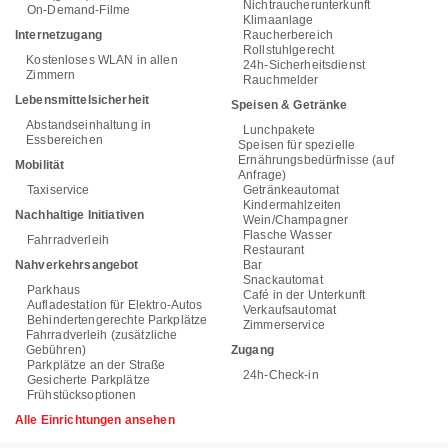
Nichtraucherunterkunft
On-Demand-Filme
Klimaanlage
Internetzugang
Raucherbereich
Rollstuhlgerecht
Kostenloses WLAN in allen
24h-Sicherheitsdienst
Zimmern
Rauchmelder
Lebensmittelsicherheit
Speisen & Getränke
Abstandseinhaltung in
Lunchpakete
Essbereichen
Speisen für spezielle
Ernährungsbedürfnisse (auf
Mobilität
Anfrage)
Taxiservice
Getränkeautomat
Kindermahlzeiten
Nachhaltige Initiativen
Wein/Champagner
Flasche Wasser
Fahrradverleih
Restaurant
Nahverkehrsangebot
Bar
Snackautomat
Parkhaus
Café in der Unterkunft
Aufladestation für Elektro-Autos
Verkaufsautomat
Behindertengerechte Parkplätze
Zimmerservice
Fahrradverleih (zusätzliche
Gebühren)
Zugang
Parkplätze an der Straße
24h-Check-in
Gesicherte Parkplätze
Frühstücksoptionen
Alle Einrichtungen ansehen