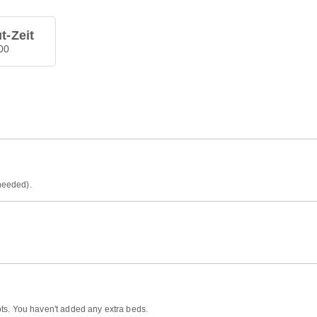
t-Zeit
00
 needed).
ts. You haven't added any extra beds.