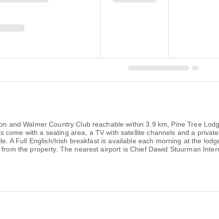
egion and Walmer Country Club reachable within 3.9 km, Pine Tree Lo
nits come with a seating area, a TV with satellite channels and a privat
le. A Full English/Irish breakfast is available each morning at the lod
m from the property. The nearest airport is Chief Dawid Stuurman Int