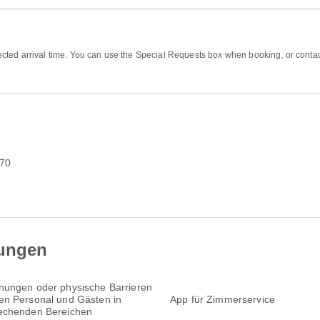
ed arrival time. You can use the Special Requests box when booking, or contact t
070
tungen
nungen oder physische Barrieren
en Personal und Gästen in
App für Zimmerservice
echenden Bereichen