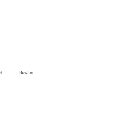
rt
Bowlen