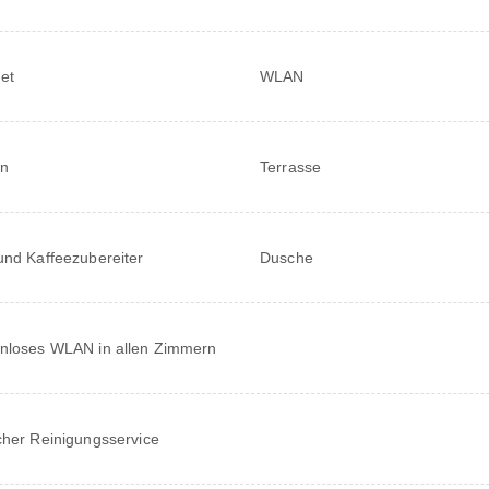
net
WLAN
en
Terrasse
und Kaffeezubereiter
Dusche
nloses WLAN in allen Zimmern
cher Reinigungsservice