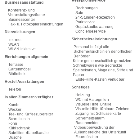
Rezeptionsservice
Businessausstattung
Rechnungen
Konferenz- und
Safe
Veranstaltungsräume
24-Stunden-Rezeption
Businesscenter
Parkservice
Fax- u. Fotokopiereinrichtungen
Gepäckaufbewahrung
Conciergeservice
Dienstleistungen
Sicherheitseinrichtungen
Internet
WLAN
Personal befolgt alle
WLAN inklusive
Sicherheitsrichtlinien der örtlichen
Behörden
Einrichtungen allgemein
Keine gemeinschaftlich genutzten
Terrasse
Schreibwaren wie gedruckte
Gartenmöbel
Speisekarten, Magazine, Stifte und
Bibliothek
Papier
Erste-Hilfe-Kasten verfügbar
Hostel Ausstattungen
Sonstiges
Telefon
Heizung
In allen Zimmern verfügbar
WC mit Haltegriffen
Visuelle Hilfe: Braille
Kamin
Visuelle Hilfe: fühlbare Zeichen
Wecker
Zugang mit Schlüsselkarte
Tee- und Kaffeezubereiter
Sicherheitsalarm
Schreibtisch
Rauchmelder
Föhn
Videoüberwachung der
Kühlschrank
Außenbereiche der Unterkunft
Satelliten-/Kabelkanäle
Feuerlöscher
Dusche