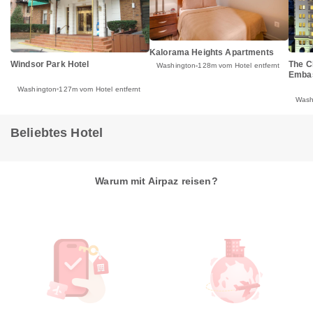
Kalorama Heights Apartments
Windsor Park Hotel
The C
Washington
128m vom Hotel entfernt
Emba
Washington
127m vom Hotel entfernt
Wash
Beliebtes Hotel
Warum mit Airpaz reisen?