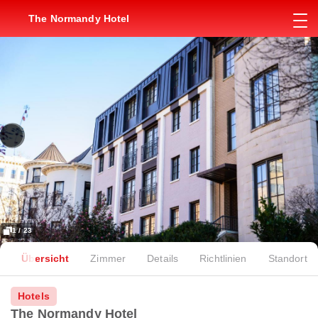
The Normandy Hotel
1 / 23
Übersicht
Zimmer
Details
Richtlinien
Standort
Hotels
The Normandy Hotel