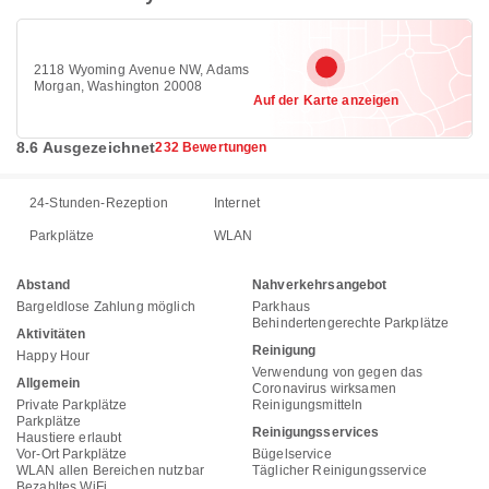
2118 Wyoming Avenue NW, Adams
Morgan, Washington 20008
Auf der Karte anzeigen
8.6 Ausgezeichnet
232 Bewertungen
24-Stunden-Rezeption
Internet
Parkplätze
WLAN
Abstand
Nahverkehrsangebot
Bargeldlose Zahlung möglich
Parkhaus
Behindertengerechte Parkplätze
Aktivitäten
Reinigung
Happy Hour
Verwendung von gegen das
Allgemein
Coronavirus wirksamen
Private Parkplätze
Reinigungsmitteln
Parkplätze
Reinigungsservices
Haustiere erlaubt
Vor-Ort Parkplätze
Bügelservice
WLAN allen Bereichen nutzbar
Täglicher Reinigungsservice
Bezahltes WiFi