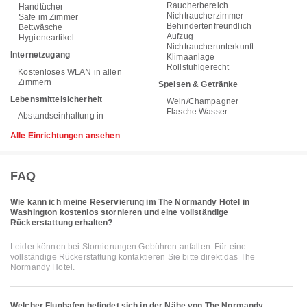
Raucherbereich
Handtücher
Nichtraucherzimmer
Safe im Zimmer
Behindertenfreundlich
Bettwäsche
Aufzug
Hygieneartikel
Nichtraucherunterkunft
Internetzugang
Klimaanlage
Rollstuhlgerecht
Kostenloses WLAN in allen
Zimmern
Speisen & Getränke
Lebensmittelsicherheit
Wein/Champagner
Flasche Wasser
Abstandseinhaltung in
Alle Einrichtungen ansehen
FAQ
Wie kann ich meine Reservierung im The Normandy Hotel in
Washington kostenlos stornieren und eine vollständige
Rückerstattung erhalten?
Leider können bei Stornierungen Gebühren anfallen. Für eine
vollständige Rückerstattung kontaktieren Sie bitte direkt das The
Normandy Hotel.
Welcher Flughafen befindet sich in der Nähe von The Normandy