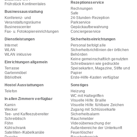
Rezeptionsservice
Frühstück Kontinentales
Rechnungen
Businessausstattung
Safe
Konferenz- und
24-Stunden-Rezeption
Veranstaltungsräume
Parkservice
Businesscenter
Gepäckaufbewahrung
Fax- u. Fotokopiereinrichtungen
Conciergeservice
Dienstleistungen
Sicherheitseinrichtungen
Internet
Personal befolgt alle
WLAN
Sicherheitsrichtlinien der örtlichen
WLAN inklusive
Behörden
Keine gemeinschaftlich genutzten
Einrichtungen allgemein
Schreibwaren wie gedruckte
Terrasse
Speisekarten, Magazine, Stifte und
Gartenmöbel
Papier
Bibliothek
Erste-Hilfe-Kasten verfügbar
Hostel Ausstattungen
Sonstiges
Telefon
Heizung
WC mit Haltegriffen
In allen Zimmern verfügbar
Visuelle Hilfe: Braille
Kamin
Visuelle Hilfe: fühlbare Zeichen
Wecker
Zugang mit Schlüsselkarte
Tee- und Kaffeezubereiter
Sicherheitsalarm
Schreibtisch
Rauchmelder
Föhn
Videoüberwachung der
Kühlschrank
Außenbereiche der Unterkunft
Satelliten-/Kabelkanäle
Feuerlöscher