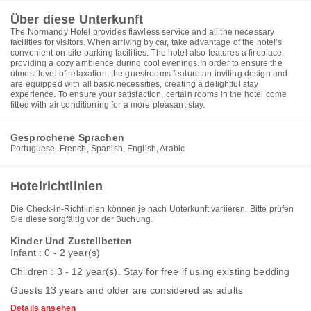
Über diese Unterkunft
The Normandy Hotel provides flawless service and all the necessary
facilities for visitors. When arriving by car, take advantage of the hotel's
convenient on-site parking facilities. The hotel also features a fireplace,
providing a cozy ambience during cool evenings.In order to ensure the
utmost level of relaxation, the guestrooms feature an inviting design and
are equipped with all basic necessities, creating a delightful stay
experience. To ensure your satisfaction, certain rooms in the hotel come
fitted with air conditioning for a more pleasant stay.
Gesprochene Sprachen
Portuguese, French, Spanish, English, Arabic
Hotelrichtlinien
Die Check-in-Richtlinien können je nach Unterkunft variieren. Bitte prüfen
Sie diese sorgfältig vor der Buchung.
Kinder Und Zustellbetten
Infant : 0 - 2 year(s)
Children : 3 - 12 year(s). Stay for free if using existing bedding
Guests 13 years and older are considered as adults
Details ansehen